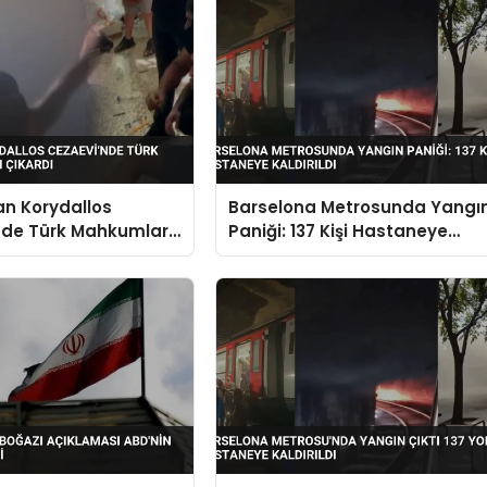
an Korydallos
Barselona Metrosunda Yangı
nde Türk Mahkumlar
Paniği: 137 Kişi Hastaneye
ardı
Kaldırıldı