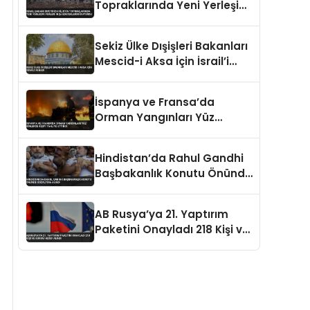
Topraklarında Yeni Yerleşim
Yerleri İnşa Edeceklerini
Duyurdu
Sekiz Ülke Dışişleri Bakanları
Mescid-i Aksa İçin İsrail’i
Kınadı
İspanya ve Fransa’da
Orman Yangınları Yüz
Binlerce Kişiyi Tahliye Ettirdi
Hindistan’da Rahul Gandhi
Başbakanlık Konutu Önünde
Gözaltına Alındı
AB Rusya’ya 21. Yaptırım
Paketini Onayladı 218 Kişi ve
Kurum Hedef Alındı