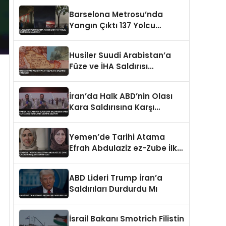
Barselona Metrosu’nda
Yangın Çıktı 137 Yolcu
Hastaneye Kaldırıldı
Husiler Suudi Arabistan’a
Füze ve İHA Saldırısı
Düzenledi
İran’da Halk ABD’nin Olası
Kara Saldırısına Karşı
Sahillerde Silahlarla Devriye
Geziyor
Yemen’de Tarihi Atama
Efrah Abdulaziz ez-Zube İlk
Kadın Dışişleri Bakanı Oldu
ABD Lideri Trump İran’a
Saldırıları Durdurdu Mı
İsrail Bakanı Smotrich Filistin