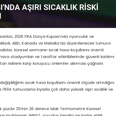
nsanları, 2026 FIFA Dünya Kupası’nda oyuncular ve
u açıkladı. ABD, Kanada ve Meksika’da düzenlenecek turnuva
alizler, küresel ısınmanın sıcak hava koşullarını önemli
hava stadyumları ve taraftar etkinliklerinde güvenli katılımı
 artan risklere karşı koruyucu önlemler alınması çağrısını
eğişikliğinin sıcak hava koşullarını önemli ölçüde artırdığını
 1994 turnuvasına kıyasla çok daha yüksek aşırı sıcaklık ve
 yüzde 25’inin 26 derece Islak Termometre Küresel
esi muhtemel. WBGT, vücudun kendini ne kadar etkili