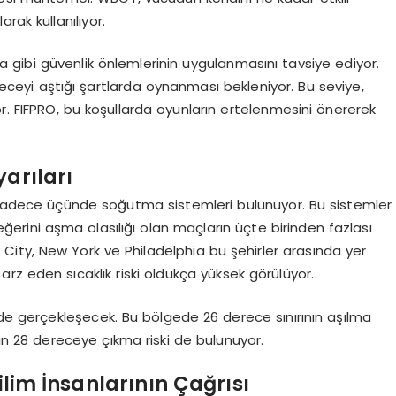
rak kullanılıyor.
gibi güvenlik önlemlerinin uygulanmasını tavsiye ediyor.
eceyi aştığı şartlarda oynanması bekleniyor. Bu seviye,
or. FIFPRO, bu koşullarda oyunların ertelenmesini önererek
yarıları
n sadece üçünde soğutma sistemleri bulunuyor. Bu sistemler
ğerini aşma olasılığı olan maçların üçte birinden fazlası
ity, New York ve Philadelphia bu şehirler arasında yer
 arz eden sıcaklık riski oldukça yüksek görülüyor.
’de gerçekleşecek. Bu bölgede 26 derece sınırının aşılma
ığın 28 dereceye çıkma riski de bulunuyor.
Bilim İnsanlarının Çağrısı