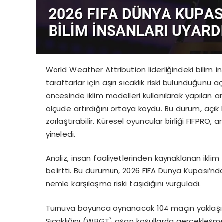
World Weather Attribution liderliğindeki bilim i
taraftarlar için aşırı sıcaklık riski bulunduğun
öncesinde iklim modelleri kullanılarak yapılan an
ölçüde artırdığını ortaya koydu. Bu durum, açık 
zorlaştırabilir. Küresel oyuncular birliği FIFPRO,
yineledi.
Analiz, insan faaliyetlerinden kaynaklanan iklim d
belirtti. Bu durumun, 2026 FIFA Dünya Kupası’nda
nemle karşılaşma riski taşıdığını vurguladı.
Turnuva boyunca oynanacak 104 maçın yaklaşık
Sıcaklığını (WBGT) aşan koşullarda gerçekleşm