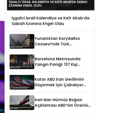
İşgalci İsrail Kalendiya ve Kefr Akab’da
Sabah Ezanına Engel Oldu
Yunanistan Korydallos
Cezaevi’nde Türk
Mahkumlar İsyan Çıkardı
Barselona Metrosunda
Yangın Paniği: 137 Kişi
Hastaneye Kaldırıldı
Katar ABD İran Gerilimini
Düşürmek İçin Çabalıyor
Hürmüz Boğazı Öncelikli
İran’dan Hürmüz Boğazı
Açıklaması ABD’nin Önerisi
Reddedildi