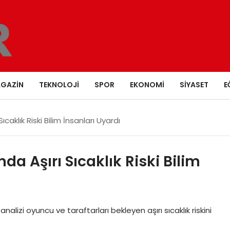
GAZIN
TEKNOLOJI
SPOR
EKONOMI
SIYASET
E
caklık Riski Bilim İnsanları Uyardı
a Aşırı Sıcaklık Riski Bilim
lizi oyuncu ve taraftarları bekleyen aşırı sıcaklık riskini