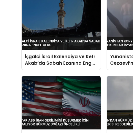
İşgalci İsrail Kalendiya ve Kefr
Yunanist
Akab’da Sabah Ezanına Engel
Cezaevi’
Oldu
İsyan Çık