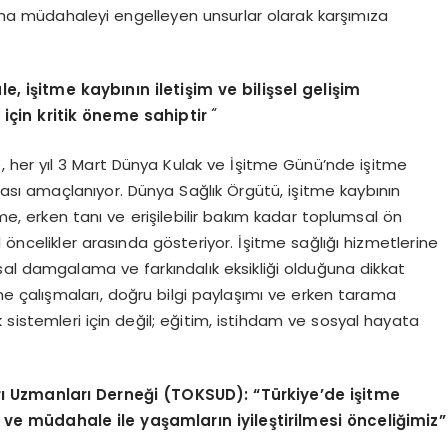
na müdahaleyi engelleyen unsurlar olarak karşımıza
e, işitme kaybının iletişim ve bilişsel gelişim
“
 iç
in kritik ö
neme sahiptir
, her yıl 3 Mart Dünya Kulak ve İşitme Günü’nde işitme
ası amaçlanıyor. Dünya Sağlık Örgütü, işitme kaybının
eme, erken tanı ve erişilebilir bakım kadar toplumsal ön
 öncelikler arasında gösteriyor. İşitme sağlığı hizmetlerine
sal damgalama ve farkındalık eksikliği olduğuna dikkat
rme çalışmaları, doğru bilgi paylaşımı ve erken tarama
k sistemleri için değil; eğitim, istihdam ve sosyal hayata
rı Uzmanları Derneği (TOKSUD):
“
Türkiye
’
de işitme
ı
ve m
üdahale ile yaşamların iyileştirilmesi
ö
nceliğimiz”