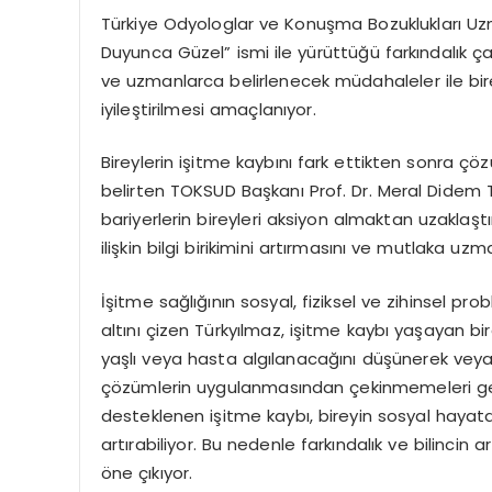
Türkiye Odyologlar ve Konuşma Bozuklukları Uz
Duyunca Güzel” ismi ile yürüttüğü farkındalık ça
ve uzmanlarca belirlenecek müdahaleler ile bi
iyileştirilmesi amaçlanıyor.
Bireylerin işitme kaybını fark ettikten sonra çöz
belirten TOKSUD Başkanı Prof. Dr. Meral Didem 
bariyerlerin bireyleri aksiyon almaktan uzaklaşt
ilişkin bilgi birikimini artırmasını ve mutlaka uz
İşitme sağlığının sosyal, fiziksel ve zihinsel p
altını çizen Türkyılmaz, işitme kaybı yaşayan b
yaşlı veya hasta algılanacağını düşünerek veya
çözümlerin uygulanmasından çekinmemeleri gerek
desteklenen işitme kaybı, bireyin sosyal hayata k
artırabiliyor. Bu nedenle farkındalık ve bilincin ar
öne çıkıyor.