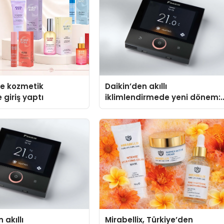
se kozmetik
Daikin’den akıllı
 giriş yaptı
iklimlendirmede yeni dönem:
Madoka Plus Türkiye’de
 akıllı
Mirabellix, Türkiye’den