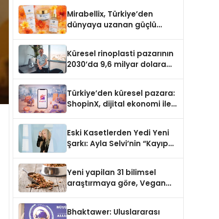
Türkiye’de
Mirabellix, Türkiye’den
dünyaya uzanan güçlü
büyümesini sürdürüyor
Küresel rinoplasti pazarının
2030’da 9,6 milyar dolara
ulaşması bekleniyor
Türkiye’den küresel pazara:
ShopinX, dijital ekonomi ile
gerçek dünya alışverişini bir
araya getirmeyi hedefliyor
Eski Kasetlerden Yedi Yeni
Şarkı: Ayla Selvi’nin “Kayıp
Kasetler 1” Albümü 31
Temmuz’da Çıktı
Yeni yapilan 31 bilimsel
araştırmaya göre, Vegan
Köpek Maması ve Vegan
Kedi Mamasının İyi
Bhaktawer: Uluslararası
Sindirildiğini Ortaya Koydu