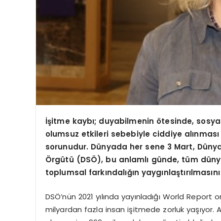
İşitme kaybı; duyabilmenin
ö
tesinde, sosyal
olumsuz etkileri sebebiyle ciddiye alınma
sorunudur. Dünyada her sene 3 Mart, Dünya 
Örgütü
(DS
Ö), bu anlamlı gü
nde, t
üm dünyad
toplumsal farkı
ndal
ığın yaygınlaştırılmasını
DSÖ’nün 2021 yılında yayınladığı World Report 
milyardan fazla insan işitmede zorluk yaşıyor.