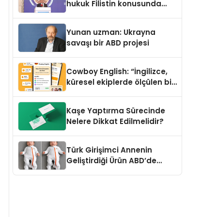
hukuk Filistin konusunda
çifte standart uyguluyor
Yunan uzman: Ukrayna
savaşı bir ABD projesi
Cowboy English: “İngilizce,
küresel ekiplerde ölçülen bir
iş yetkinliğine dönüşüyor”
Kaşe Yaptırma Sürecinde
Nelere Dikkat Edilmelidir?
Türk Girişimci Annenin
Geliştirdiği Ürün ABD’de
Bebeklerde Güvenli Uyku
Standardına Yeni Bir Bakış
Açısı Getiriyor.