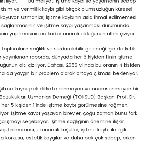
tiliyor.
Bu maliyet, işitme kaybı ile yaşamanın sebep
işim ve verimlilik kaybı gibi birçok olumsuzluğun küresel
oyuyor. Uzmanlar, işitme kaybının asla ihmal edilmemesi
 tanı sağlanmasının ve işitme kaybı yaşanması durumunda
n yapılmasının ne kadar önemli olduğunun altını çiziyor.
 toplumların sağlıklı ve sürdürülebilir geleceği için de kritik
 yayınlanan raporda, dünyada her 5 kişiden 1’inin işitme
unun altı çiziliyor. Dahası, 2050 yılında bu oranın 4 kişiden
aha da yaygın bir problem olarak ortaya çıkması bekleniyor.
işitme kaybı, pek dikkate alınmayan ve önemsenmeyen bir
Bozuklukları Uzmanları Derneği (TOKSUD) Başkanı Prof. Dr.
er 5 kişiden 1’inde işitme kaybı görülmesine rağmen,
rmiyor. İşitme kaybı yaşayan bireyler, çoğu zaman bunu fark
lışmayı seçebiliyor. İşitme sağlığının önemine ilişkin
aptırılmaması, ekonomik koşullar, işitme kaybı ile ilgili
a korkusu, estetik kaygılar ve daha pek çok sebep, erken