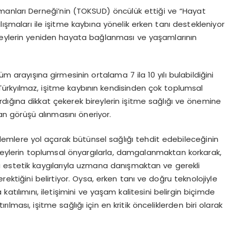
manları Derneği’nin (TOKSUD) öncülük ettiği ve “Hayat
lışmaları ile işitme kaybına yönelik erken tanı destekleniyor
reylerin yeniden hayata bağlanması ve yaşamlarının
üm arayışına girmesinin ortalama 7 ila 10 yılı bulabildiğini
Türkyılmaz, işitme kaybının kendisinden çok toplumsal
ırdığına dikkat çekerek bireylerin işitme sağlığı ve önemine
man görüşü alınmasını öneriyor.
roblemlere yol açarak bütünsel sağlığı tehdit edebileceğinin
ireylerin toplumsal önyargılarla, damgalanmaktan korkarak,
 estetik kaygılarıyla uzmana danışmaktan ve gerekli
tiğini belirtiyor. Oysa, erken tanı ve doğru teknolojiyle
atılımını, iletişimini ve yaşam kalitesini belirgin biçimde
tırılması, işitme sağlığı için en kritik önceliklerden biri olarak