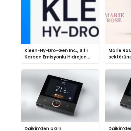
Kleen-Hy-Dro-Gen Inc., Sıfır
Marie Ro
Karbon Emisyonlu Hidrojen
sektörüne
Isıtma Teknolojisinde ISO ve
TSSA Düzenleyici Onaylarını
Aldı
Daikin’den akıllı
Daikin’den