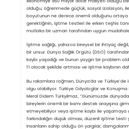
ekonomiye 960 milyar dolar maliyeti olduğu belir
olduğu, öğrenmede güçlük, sosyal izolasyon, ilet
boyutunun ne derece önemli olduğunu ortaya k
gerektiğinin, işitme testleri ile erken teşhis
mutlaka bir uzman tarafından uygun müdahaleni
İşitme sağlığı, yalnızca bireysel bir ihtiyaç değil,
bir unsur. Dünya Sağlık Örgütü (DSÖ) tarafından
kaybı yaşadığı ve bunun yaygın bir problem olduğ
1’i olacak şekilde artması ve işitme kaybının d
Bu rakamlara rağmen, Dünya’da ve Türkiye’de 
olgu olabiliyor. Türkiye Odyologlar ve Konuşma 
Meral Didem Türkyılmaz, “Günümüzde dünyada h
bireylerin önemli bir kısmı destek arayışına gi
etmeyebiliyor veya işitme kaybı ile yaşamaya ça
farkındalığın düşük olması, düzenli işitme testi y
insanların sahip olduğu ön yargılar, damgalanm