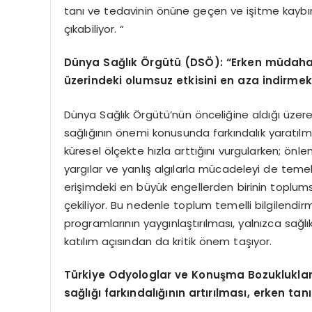
tanı ve tedavinin önüne geçen ve işitme kaybı
çıkabiliyor. “
Dünya Sağlık Örgütü
(DS
Ö):
“
Erken m
üdahal
üzerindeki olumsuz etkisini en aza indirmek
Dünya Sağlık Örgütü’nün önceliğine aldığı üzere
sağlığının önemi konusunda farkındalık yaratılm
küresel ölçekte hızla arttığını vurgularken; önl
yargılar ve yanlış algılarla mücadeleyi de temel
erişimdeki en büyük engellerden birinin toplum
çekiliyor. Bu nedenle toplum temelli bilgilendi
programlarının yaygınlaştırılması, yalnızca sağlı
katılım açısından da kritik önem taşıyor.
Türkiye Odyologlar ve Konuşma Bozuklukla
sağlığı farkı
ndal
ığının artırılması, erken tan