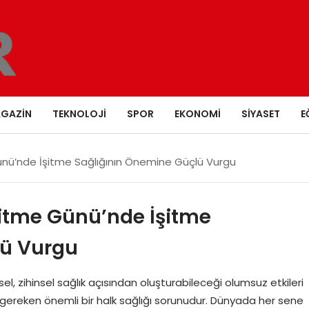
GAZIN
TEKNOLOJI
SPOR
EKONOMI
SIYASET
E
ünü’nde İşitme Sağlığının Önemine Güçlü Vurgu
şitme Günü’nde İşitme
lü Vurgu
el, zihinsel sağlık açısından oluşturabileceği olumsuz etkileri
gereken önemli bir halk sağlığı sorunudur. Dünyada her sene