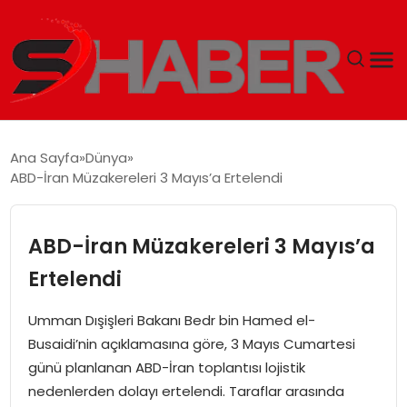
GÜNDEM
Ana Sayfa
Dünya
ABD-İran Müzakereleri 3 Mayıs’a Ertelendi
MAGAZIN
TEKNOLOJI
ABD-İran Müzakereleri 3 Mayıs’a
Ertelendi
SPOR
Umman Dışişleri Bakanı Bedr bin Hamed el-
EKONOMI
Busaidi’nin açıklamasına göre, 3 Mayıs Cumartesi
günü planlanan ABD-İran toplantısı lojistik
SIYASET
nedenlerden dolayı ertelendi. Taraflar arasında