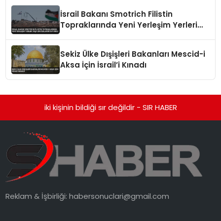
İsrail Bakanı Smotrich Filistin
Topraklarında Yeni Yerleşim Yerleri
İnşa Edeceklerini Duyurdu
Sekiz Ülke Dışişleri Bakanları Mescid-i
Aksa İçin İsrail’i Kınadı
iki kişinin bildiği sır değildir - SIR HABER
Reklam & İşbirliği:
habersonuclari@gmail.com