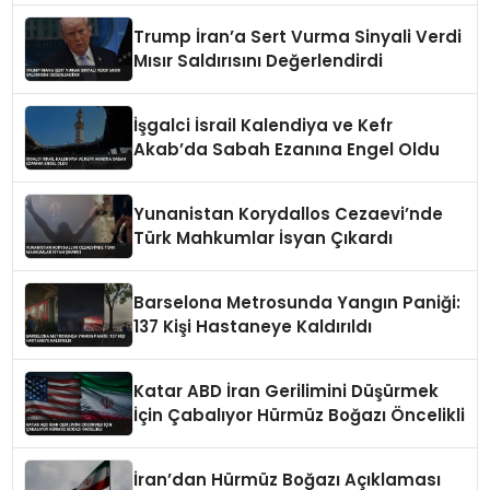
Trump İran’a Sert Vurma Sinyali Verdi
Mısır Saldırısını Değerlendirdi
İşgalci İsrail Kalendiya ve Kefr
Akab’da Sabah Ezanına Engel Oldu
Yunanistan Korydallos Cezaevi’nde
Türk Mahkumlar İsyan Çıkardı
Barselona Metrosunda Yangın Paniği:
137 Kişi Hastaneye Kaldırıldı
Katar ABD İran Gerilimini Düşürmek
İçin Çabalıyor Hürmüz Boğazı Öncelikli
İran’dan Hürmüz Boğazı Açıklaması