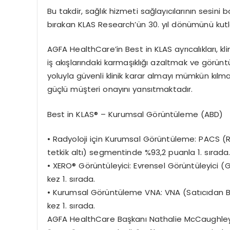
Bu takdir, sağlık hizmeti sağ
lay
ıcılarının
sesini b
bırakan KLAS
Research’ün
30. yıl d
ö
nümünü
kutl
AGFA
HealthCare’in
Best in KLAS ayrı
cal
ıkları
, kl
iş akışlarındaki karmaşıklığı azaltmak ve g
ö
rünt
yoluyla güvenli klinik karar almayı mümkün kılm
güçlü müşteri onayını yansıtmaktadır.
Best in KLAS
® – Kurumsal G
ö
rüntüleme
(ABD)
•
Radyoloji için Kurumsal G
ö
rüntü
leme
:
PACS (Re
tetkik altı) segmentinde %93,2 puanla 1.
sı
rada
•
XERO
® G
ö
rüntüleyici
:
Evrensel G
ö
rüntüleyici
(
kez 1.
sı
rada.
•
Kurumsal G
ö
rüntü
leme VNA:
VNA (Satıcıdan 
kez 1.
sı
rada.
AGFA HealthCare Ba
şkanı
Nathalie
McCaughle