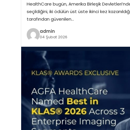
HealthCare bugün, Amerika Birleşik Devletleri’n
seçildiğini, iki ödülün üst üste ikinci kez kazanıld
tarafından güvenilen…
admin
04 Şubat 2026