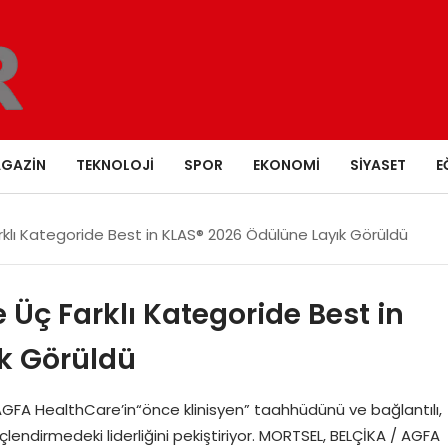
GAZIN
TEKNOLOJI
SPOR
EKONOMI
SIYASET
E
klı Kategoride Best in KLAS® 2026 Ödülüne Layık Görüldü
Üç Farklı Kategoride Best in
k Görüldü
AGFA HealthCare’in“önce klinisyen” taahhüdünü ve bağlantılı,
endirmedeki liderliğini pekiştiriyor. MORTSEL, BELÇİKA / AGFA