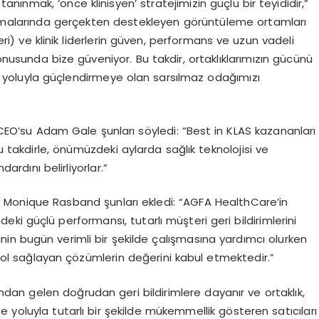
anınmak, ‘
ö
nce
klinisyen’ stratejimizin güçlü bir teyididir,”
alışmalarında gerçekten destekleyen g
ö
rüntüleme
ortamları
i) ve klinik liderlerin güven, performans ve uzun vadeli
sunda bize güveniyor. Bu takdir, ortaklıklarımızın gücünü
yoluyla güçlendirmeye olan sarsılmaz odağımızı
EO’su Adam Gale şunları s
ö
yledi
: “Best in KLAS kazananları
u takdirle,
ö
nümüzdeki aylarda sağlık teknolojisi ve
rdını belirliyorlar.”
ı
Monique
Rasband
şunları ekledi: “AGFA
HealthCare’in
deki güçlü
performansı, tutarlı müşteri geri bildirimlerini
inin bugün verimli bir şekilde çalış
mas
ına
yardımcı olurken
ol sağlayan çözümlerin değerini kabul etmektedir.”
rından
gelen doğrudan geri bildirimlere dayanır ve ortaklık,
 yoluyla tutarlı bir şekilde mükemmellik g
ö
steren sat
ıcıları