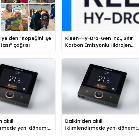
iye’den “Köpeğini İşe
Kleen-Hy-Dro-Gen Inc., Sıfır
tası” çağrısı
Karbon Emisyonlu Hidrojen
Isıtma Teknolojisinde ISO ve
TSSA Düzenleyici Onaylarını
Aldı
 akıllı
Daikin’den akıllı
dirmede yeni dönem:
iklimlendirmede yeni dönem:
lus Türkiye’de
Madoka Plus Türkiye’de