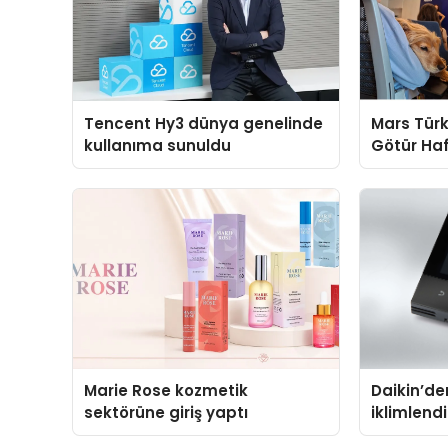
Tencent Hy3 dünya genelinde
Mars Türk
kullanıma sunuldu
Götür Haf
Marie Rose kozmetik
Daikin’den
sektörüne giriş yaptı
iklimlen
Madoka P