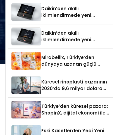
Türkiye’de
Daikin’den akıllı
iklimlendirmede yeni
dönem: Madoka Plus
Türkiye’de
Daikin’den akıllı
iklimlendirmede yeni
dönem: Madoka Plus
Türkiye’de
Mirabellix, Türkiye’den
dünyaya uzanan güçlü
büyümesini sürdürüyor
Küresel rinoplasti pazarının
2030’da 9,6 milyar dolara
ulaşması bekleniyor
Türkiye’den küresel pazara:
ShopinX, dijital ekonomi ile
gerçek dünya alışverişini bir
araya getirmeyi hedefliyor
Eski Kasetlerden Yedi Yeni