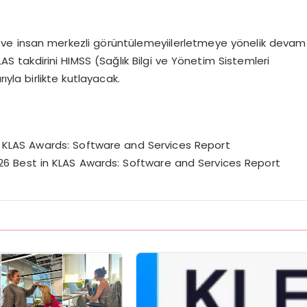
llı ve insan merkezli g
ö
rüntülemeyi
ilerletmeye y
ö
nelik
devam
 takdirini HIMSS (Sağlık Bilgi ve Y
ö
netim Sistemleri
ıyla birlikte kutlayacak.
n KLAS Awards: Software and Services Report
26 Best in KLAS Awards: Software and Services Report