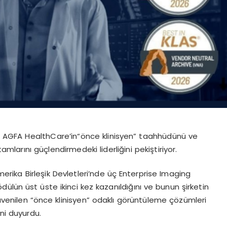
r, AGFA
HealthCare’in
“
ö
nce
klinisyen” taahhüdünü ve
amlarını güçlendirmedeki liderliğini pekiştiriyor.
merika Birleşik Devletleri’nde üç
Enterprise Imaging
ö
dülün
üst üste ikinci kez kazanıldığını ve bunun şirketin
venilen “
ö
nce
klinisyen” odaklı g
ö
rüntüleme
çözümleri
ni duyurdu.