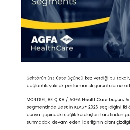
Sekt
ö
rün
üst üste üçüncü kez verdiği bu takdi
bağlantılı
, y
üksek
performanslı g
ö
rüntüleme
ort
MORTSEL, BEL
Çİ
KA /
AGFA HealthCare bug
ün, A
segmentinde
Best in KLAS
® 2026 seçildiğini, iki
dünya çapındaki sağlık kuruluşları tarafından gü
sunmadaki devam eden liderliğinin altını çizdiği