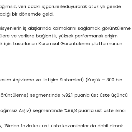
ağımsız, veri odaklı
içg
ö
rülerle
duyurarak otuz yılı geride
adığı bir d
ö
nemde geldi.
inisyenlerin iş akışlarında
kalmalarını
sağlamak, g
ö
rüntüleme
ülere
ve verilere bağlantılı
, y
üksek
performanslı erişim
ak için tasarlanan Kurumsal G
ö
rüntüleme
platformunun
sim Arşivleme ve İletişim Sistemleri) (
Küçük –
300 bin
.
G
ö
rüntüleme
) segmentinde %92,1 puanla üst üste üçüncü
Bağımsız Arşiv) segmentinde
%89,8
puanla üst üste ikinci
y
, “Birden fazla kez üst üste kazanılanlar da dahil olmak