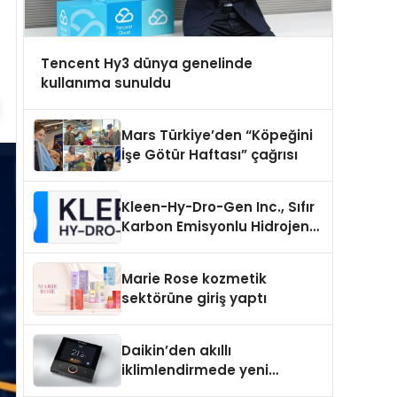
Tencent Hy3 dünya genelinde
kullanıma sunuldu
Mars Türkiye’den “Köpeğini
İşe Götür Haftası” çağrısı
Kleen-Hy-Dro-Gen Inc., Sıfır
Karbon Emisyonlu Hidrojen
Isıtma Teknolojisinde ISO ve
TSSA Düzenleyici Onaylarını
Marie Rose kozmetik
Aldı
sektörüne giriş yaptı
Daikin’den akıllı
iklimlendirmede yeni
dönem: Madoka Plus