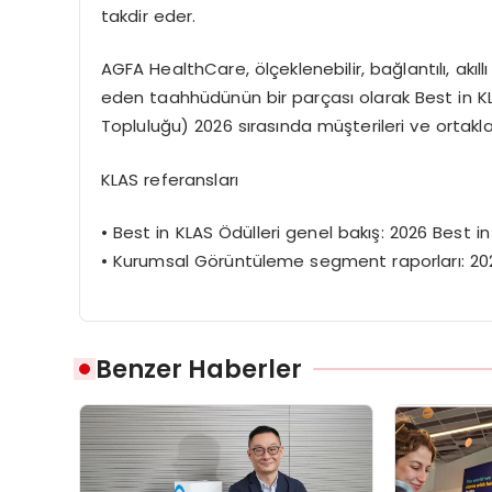
takdir eder.
AGFA HealthCare,
ö
lçeklenebilir
, bağlantılı, akı
eden taahhüdünün bir parçası olarak Best in KLAS
Topluluğu) 2026 sırasında müşterileri ve ortaklar
KLAS referansları
•
Best in KLAS
Ödülleri genel bakış:
2026 Best i
•
Kurumsal G
ö
rüntüleme
segment raporları:
20
Benzer Haberler