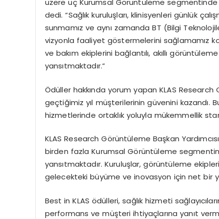
üzere üç Kurumsal G
ö
rüntüleme
segmentinde t
dedi. “Sağlık kuruluşları, klinisyenleri günlük ç
sunmamız ve aynı zamanda BT (Bilgi Teknolojiler
vizyonla faaliyet g
ö
stermelerini
sağlamamız konu
ve bakım ekiplerini bağlantılı, akıllı g
ö
rüntüleme
yansıtmaktadır.”
Ödüller hakkında yorum yapan KLAS
Research
C
geçtiğimiz yıl müşterilerinin güvenini kazandı. B
hizmetlerinde ortaklık yoluyla mükemmellik standa
KLAS Research G
ö
rüntüleme
Başkan Yardımcıs
birden fazla Kurumsal G
ö
rüntüleme
segmentin
yansıtmaktadır. Kuruluşlar, g
ö
rüntüleme
ekipler
gelecekteki büyüme ve inovasyon için net bir y
Best in KLAS
ö
dülleri
, sağlık hizmeti sağ
lay
ıcıla
performans ve müşteri ihtiyaçlarına yanıt verme