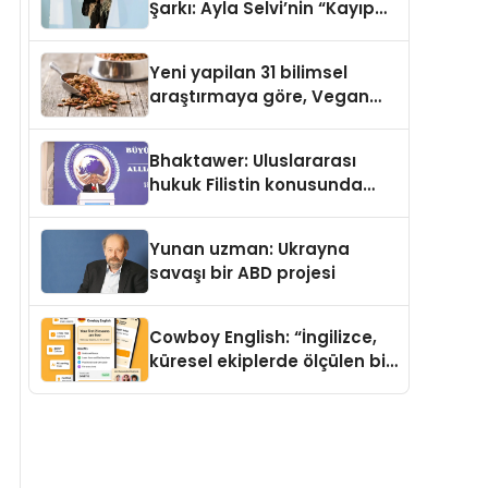
Şarkı: Ayla Selvi’nin “Kayıp
Kasetler 1” Albümü 31
Temmuz’da Çıktı
Yeni yapilan 31 bilimsel
araştırmaya göre, Vegan
Köpek Maması ve Vegan
Kedi Mamasının İyi
Bhaktawer: Uluslararası
Sindirildiğini Ortaya Koydu
hukuk Filistin konusunda
çifte standart uyguluyor
Yunan uzman: Ukrayna
savaşı bir ABD projesi
Cowboy English: “İngilizce,
küresel ekiplerde ölçülen bir
iş yetkinliğine dönüşüyor”