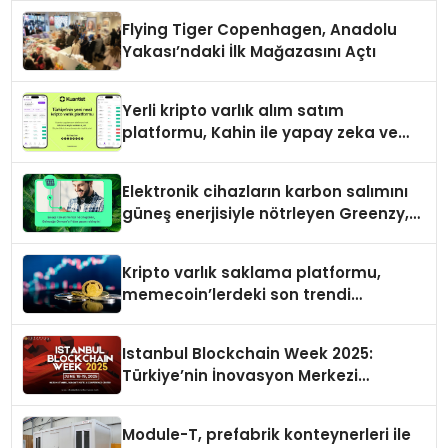
Flying Tiger Copenhagen, Anadolu
Yakası’ndaki İlk Mağazasını Açtı
Yerli kripto varlık alım satım
platformu, Kahin ile yapay zeka ve
blokzinciri ekosistemini birleştiriyor
Elektronik cihazların karbon salımını
güneş enerjisiyle nötrleyen Greenzy,
İşCep uygulamasına eklendi!
Kripto varlık saklama platformu,
memecoin’lerdeki son trendi
değerlendirdi
Istanbul Blockchain Week 2025:
Türkiye’nin İnovasyon Merkezi
Web3’ün Geleceğine Ev Sahipliği
Yapacak
Module-T, prefabrik konteynerleri ile