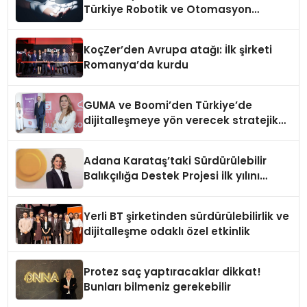
Türkiye Robotik ve Otomasyon
Zirvesi’nde, üçüncü kez bir araya
geliyor
KoçZer’den Avrupa atağı: İlk şirketi
Romanya’da kurdu
GUMA ve Boomi’den Türkiye’de
dijitalleşmeye yön verecek stratejik
ortaklık
Adana Karataş’taki Sürdürülebilir
Balıkçılığa Destek Projesi ilk yılını
tamamladı
Yerli BT şirketinden sürdürülebilirlik ve
dijitalleşme odaklı özel etkinlik
Protez saç yaptıracaklar dikkat!
Bunları bilmeniz gerekebilir