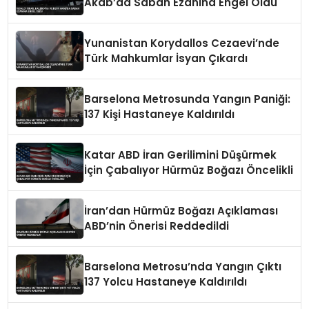
Akab’da Sabah Ezanına Engel Oldu
Yunanistan Korydallos Cezaevi’nde
Türk Mahkumlar İsyan Çıkardı
Barselona Metrosunda Yangın Paniği:
137 Kişi Hastaneye Kaldırıldı
Katar ABD İran Gerilimini Düşürmek
İçin Çabalıyor Hürmüz Boğazı Öncelikli
İran’dan Hürmüz Boğazı Açıklaması
ABD’nin Önerisi Reddedildi
Barselona Metrosu’nda Yangın Çıktı
137 Yolcu Hastaneye Kaldırıldı