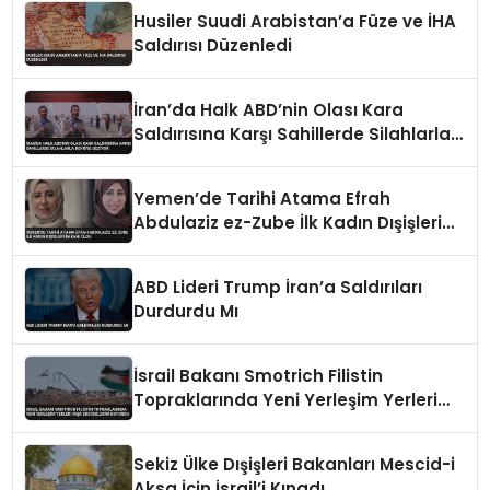
Husiler Suudi Arabistan’a Füze ve İHA
Saldırısı Düzenledi
İran’da Halk ABD’nin Olası Kara
Saldırısına Karşı Sahillerde Silahlarla
Devriye Geziyor
Yemen’de Tarihi Atama Efrah
Abdulaziz ez-Zube İlk Kadın Dışişleri
Bakanı Oldu
ABD Lideri Trump İran’a Saldırıları
Durdurdu Mı
İsrail Bakanı Smotrich Filistin
Topraklarında Yeni Yerleşim Yerleri
İnşa Edeceklerini Duyurdu
Sekiz Ülke Dışişleri Bakanları Mescid-i
Aksa İçin İsrail’i Kınadı