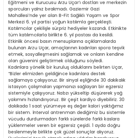
Eğitmeni ve Kurucusu Arzu Uçar’ı dostları ve merkezin
sporcuları yalnız bırakmadı. Gaziemir Gazi
Mahallesi’nde yer alan B-Fit Sağlıklı Yaşam ve Spor
Merkezi 6. yıl partisi yoğun katılımla gerçekleşti.
Katılımcılar çekilişle sürpriz hediyeler kazandı. Etkinikte
tüm katılımcılarla birlikte 6. yıl pastası da kesildi.
Etkinlik öncesi basın mensuplarına açıklamalarda
bulunan Arzu Uçar, amaçlarının kadınları spora teşvik
etmek, sosyalleşmesini sağlamak ve onların kendine
olan güvenini geliştirmek olduğunu söyledi.
Kadınlara yönelik bir kuruluş olduklarını belirten Uçar,
“Bizler elimizden geldiğince kadınlara destek
sağlamaya çalışıyoruz. Bir sinyal eşliğinde 30 dakikalık
istasyon çalışmaları yapmanızı sağlayan bir egzersiz
sistemiyle çalışıyoruz. Nabzı yükseltip düşürerek yağ
yakımını hızlandırıyoruz. Bir çeşit kardiyo diyebiliriz. 30
dakikada 1 saat yürümeye eş değer kalori yaktığımız
bir sistem. İnterval antrenman dediğimiz bu sistemle
vücudu durdurmadan farklı sürelerde farklı kaslara
yüklenmeler veren bir egzersiz çeşidi. 1 ayda doğru
beslenmeyle birlikte çok güzel sonuçlar alıyoruz.