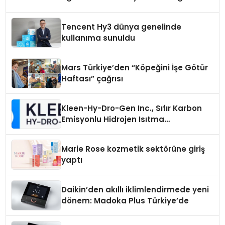
Tencent Hy3 dünya genelinde
kullanıma sunuldu
Mars Türkiye’den “Köpeğini İşe Götür
Haftası” çağrısı
Kleen-Hy-Dro-Gen Inc., Sıfır Karbon
Emisyonlu Hidrojen Isıtma
Teknolojisinde ISO ve TSSA
Düzenleyici Onaylarını Aldı
Marie Rose kozmetik sektörüne giriş
yaptı
Daikin’den akıllı iklimlendirmede yeni
dönem: Madoka Plus Türkiye’de