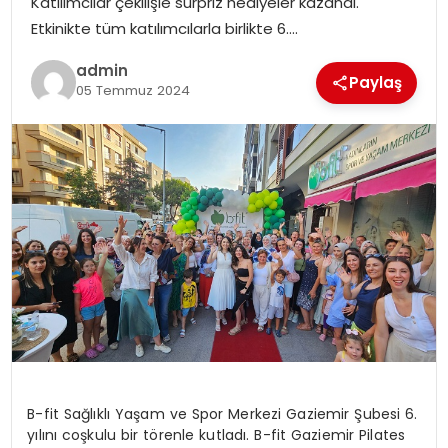
Katılımcılar çekilişle sürpriz hediyeler kazandı.
EĞITIM
Etkinikte tüm katılımcılarla birlikte 6….
admin
YAŞAM
Paylaş
05 Temmuz 2024
B-fit Sağlıklı Yaşam ve Spor Merkezi Gaziemir Şubesi 6.
yılını coşkulu bir törenle kutladı. B-fit Gaziemir Pilates