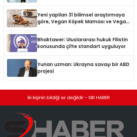
Temmuz’da Çıktı
Yeni yapilan 31 bilimsel araştırmaya
göre, Vegan Köpek Maması ve Vegan
Kedi Mamasının İyi Sindirildiğini
Ortaya Koydu
Bhaktawer: Uluslararası hukuk Filistin
konusunda çifte standart uyguluyor
Yunan uzman: Ukrayna savaşı bir ABD
projesi
iki kişinin bildiği sır değildir - SIR HABER