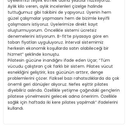
Üyelerimizi teşvik etmek adına yıldızlar hazırlıyoruz.
Aylık kilo veren, aylık incelenleri çizelge halinde
tuttuğumuz gibi takibini de yapıyoruz. Üyenin hem
güzel çalışmalar yapmasını hem de bizimle keyifli
çalışmasını istiyoruz. Üyelerimize direkt kayıt
oluşturmuyorum. Öncelikle sistemi ücretsiz
denemelerini istiyorum. B-fit’te piyasaya göre en
taban fiyatları uyguluyoruz. İnterval sistemimiz
herkesin ekonomik koşullarda satın alabileceği bir
hizmet” şeklinde konuştu.
Pilatesin gücüne inandığını ifade eden Uçar; “Tüm
vücudu çalıştıran çok farklı bir sistem. Pilates vücut
esnekliğini geliştirir, kas gücünün arttırır, denge
problemlerini çözer. Fiziksel bazı rahatsızlıklarda da çok
önemli geri dönüşler alıyoruz. Nefes eşittir pilates
diyebiliriz aslında. Özellikle yetişme çağındaki gençlerin
pilatese yönelmesini gelecek adına öneririm. Özellikle
sağlık için haftada iki kere pilates yapılmalı” ifadelerini
kullandı.