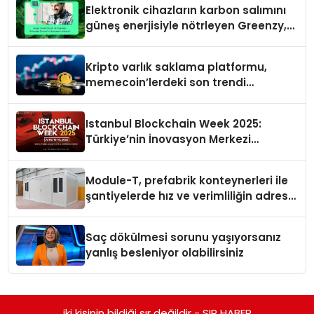
Elektronik cihazların karbon salımını
güneş enerjisiyle nötrleyen Greenzy,
İşCep uygulamasına eklendi!
Kripto varlık saklama platformu,
memecoin’lerdeki son trendi
değerlendirdi
Istanbul Blockchain Week 2025:
Türkiye’nin İnovasyon Merkezi
Web3’ün Geleceğine Ev Sahipliği
Yapacak
Module-T, prefabrik konteynerleri ile
şantiyelerde hız ve verimliliğin adresi
oldu
Saç dökülmesi sorunu yaşıyorsanız
yanlış besleniyor olabilirsiniz
iki kişinin bildiği sır değildir - SIR HABER