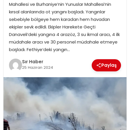
Mahallesi ve Burhaniye’nin Yunuslar Mahallesi’nin
EĞITIM
kırsal alanlarında ot yangını başladı. Yangınlar
sebebiyle bölgeye hem karadan hem havadan
YAŞAM
ekipler sevk edildi. Ekipler Harekete Geçti
Danaveli’deki yangına 4 arazöz, 3 su ikmal aracı, 4 ilk
müdahale aracı ve 30 personel müdahale etmeye
başladı. Fethiye’deki yangın…
Sır Haber
Paylaş
25 Haziran 2024