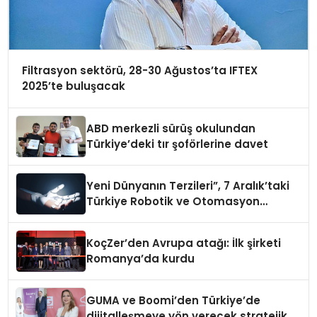
Filtrasyon sektörü, 28-30 Ağustos’ta IFTEX
2025’te buluşacak
ABD merkezli sürüş okulundan
Türkiye’deki tır şoförlerine davet
Yeni Dünyanın Terzileri”, 7 Aralık’taki
Türkiye Robotik ve Otomasyon
Zirvesi’nde, üçüncü kez bir araya
geliyor
KoçZer’den Avrupa atağı: İlk şirketi
Romanya’da kurdu
GUMA ve Boomi’den Türkiye’de
dijitalleşmeye yön verecek stratejik