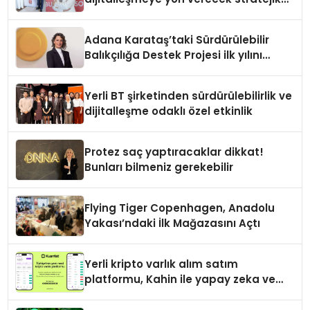
ortaklık
Adana Karataş’taki Sürdürülebilir
Balıkçılığa Destek Projesi ilk yılını
tamamladı
Yerli BT şirketinden sürdürülebilirlik ve
dijitalleşme odaklı özel etkinlik
Protez saç yaptıracaklar dikkat!
Bunları bilmeniz gerekebilir
Flying Tiger Copenhagen, Anadolu
Yakası’ndaki İlk Mağazasını Açtı
Yerli kripto varlık alım satım
platformu, Kahin ile yapay zeka ve
blokzinciri ekosistemini birleştiriyor