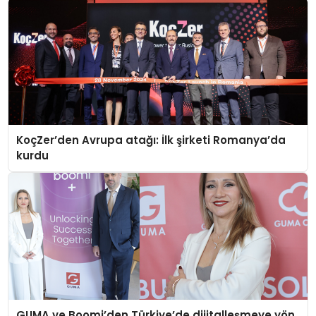
KoçZer’den Avrupa atağı: İlk şirketi Romanya’da
kurdu
GUMA ve Boomi’den Türkiye’de dijitalleşmeye yön