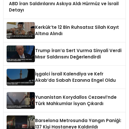
ABD İran Saldırılarını Askıya Aldı Hürmüz ve İsrail
Detayı
Kerkük’te 12 Bin Ruhsatsız Silah Kayıt
Altına Alındı
Trump İran’a Sert Vurma Sinyali Verdi
Mısır Saldırısını Değerlendirdi
İşgalci İsrail Kalendiya ve Kefr
Akab’da Sabah Ezanına Engel Oldu
Yunanistan Korydallos Cezaevi’nde
Türk Mahkumlar İsyan Çıkardı
Barselona Metrosunda Yangın Paniği:
137 Kişi Hastaneye Kaldırıldı