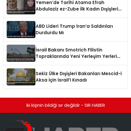
Yemen’de Tarihi Atama Efrah
Abdulaziz ez-Zube İlk Kadın Dışişleri
Bakanı Oldu
ABD Lideri Trump İran’a Saldırıları
Durdurdu Mı
İsrail Bakanı Smotrich Filistin
Topraklarında Yeni Yerleşim Yerleri
İnşa Edeceklerini Duyurdu
Sekiz Ülke Dışişleri Bakanları Mescid-i
Aksa İçin İsrail’i Kınadı
iki kişinin bildiği sır değildir - SIR HABER