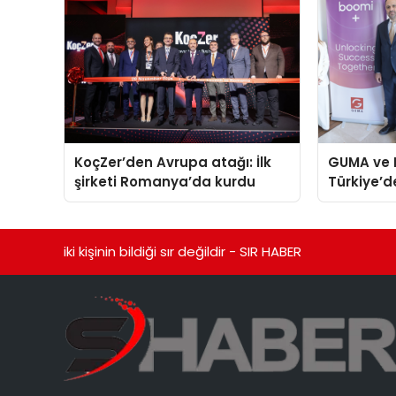
KoçZer’den Avrupa atağı: İlk
GUMA ve 
şirketi Romanya’da kurdu
Türkiye’d
verecek st
iki kişinin bildiği sır değildir - SIR HABER