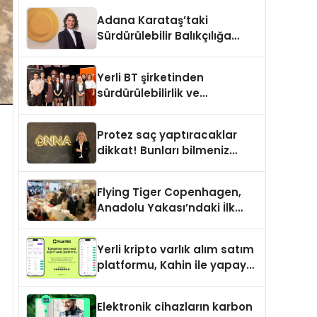
ortaklık
Adana Karataş’taki
Sürdürülebilir Balıkçılığa
Destek Projesi ilk yılını
tamamladı
Yerli BT şirketinden
sürdürülebilirlik ve
dijitalleşme odaklı özel
etkinlik
Protez saç yaptıracaklar
dikkat! Bunları bilmeniz
gerekebilir
Flying Tiger Copenhagen,
Anadolu Yakası’ndaki İlk
Mağazasını Açtı
Yerli kripto varlık alım satım
platformu, Kahin ile yapay
zeka ve blokzinciri
ekosistemini birleştiriyor
Elektronik cihazların karbon