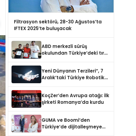
Filtrasyon sektörü, 28-30 Ağustos’ta
IFTEX 2025’te buluşacak
ABD merkezli sürüş
okulundan Türkiye’deki tır
şoförlerine davet
Yeni Dünyanın Terzileri”, 7
Aralık’taki Türkiye Robotik
ve Otomasyon Zirvesi’nde,
üçüncü kez bir araya geliyor
KoçZer’den Avrupa atağı: İlk
şirketi Romanya’da kurdu
GUMA ve Boomi’den
Türkiye’de dijitalleşmeye
yön verecek stratejik