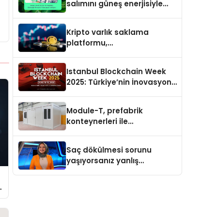
salımını güneş enerjisiyle
nötrleyen Greenzy, İşCep
uygulamasına eklendi!
Kripto varlık saklama
platformu,
memecoin’lerdeki son
trendi değerlendirdi
Istanbul Blockchain Week
2025: Türkiye’nin İnovasyon
Merkezi Web3’ün Geleceğine
Ev Sahipliği Yapacak
Module-T, prefabrik
konteynerleri ile
şantiyelerde hız ve
verimliliğin adresi oldu
Saç dökülmesi sorunu
yaşıyorsanız yanlış
besleniyor olabilirsiniz