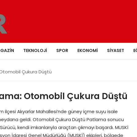
GAZIN
TEKNOLOJI
SPOR
EKONOMI
SIYASET
E
 Otomobil Çukura Düştü
lama: Otomobil Çukura Düştü
ilçesi Akyarlar Mahallesi’nde güney içme suyu isale
meydana geldi. Otomobil Çukura Düştü Patlama sonucu
Sürücü, kendi imkanlarıyla araçtan çıkmayı başardı. MUSKİ
asyon İdaresi Genel Müdürlüğü (MUSKİ) ekipleri, bölgede