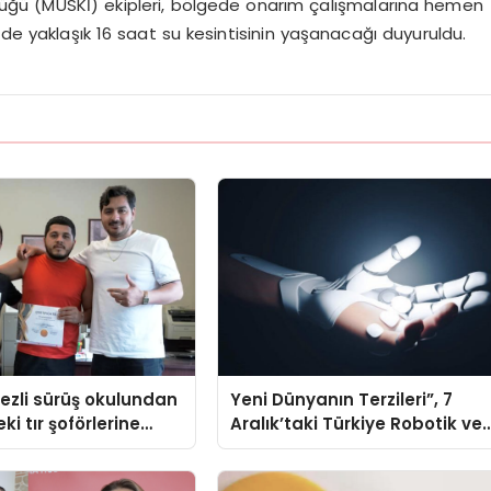
üğü (MUSKİ) ekipleri, bölgede onarım çalışmalarına hemen
de yaklaşık 16 saat su kesintisinin yaşanacağı duyuruldu.
ezli sürüş okulundan
Yeni Dünyanın Terzileri”, 7
ki tır şoförlerine
Aralık’taki Türkiye Robotik ve
Otomasyon Zirvesi’nde,
üçüncü kez bir araya geliyor