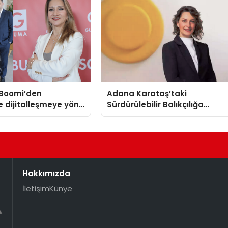
Boomi’den
Adana Karataş’taki
e dijitalleşmeye yön
Sürdürülebilir Balıkçılığa
ratejik ortaklık
Destek Projesi ilk yılını
tamamladı
Hakkımızda
İletişim
Künye