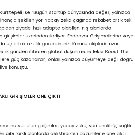
Kurttepeli ise “Bugün startup dünyasında değer, yalnızca
inançla şekilleniyor. Yapay zeka çağında rekabet artık tek
ıdan ziyade, hızlı adapte olabilen, niş alanlarda
girişimler üzerinden ilerliyor. Endeavor Girişimcilerine veya
 üç ortak özellik görebilirsiniz: Kurucu ekiplerin uzun
 ve ilk günden itibaren global düşünme refleksi. Boost The
cilere güç kazandıran, onları yalnızca büyümeye değil doğru
diye konuştu.
LI GİRİŞİ
MLER Ö
NE ÇIKTI
ine yer alan girişimler; yapay zeka, veri analitiği, sağlık
ri gibi farklı alanlarda geliştirdikleri çözümlerle öne çıktı.