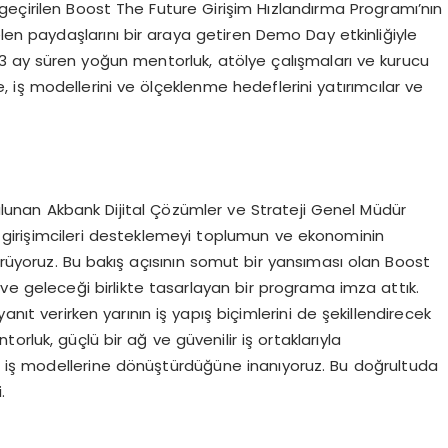
 geçirilen Boost The Future Girişim Hızlandırma Programı’nın
elen paydaşlarını bir araya getiren Demo Day etkinliğiyle
, 3 ay süren yoğun mentorluk, atölye çalışmaları ve kurucu
iş modellerini ve ölçeklenme hedeflerini yatırımcılar ve
nan Akbank Dijital Çözümler ve Strateji Genel Müdür
girişimcileri desteklemeyi toplumun ve ekonominin
rüyoruz. Bu bakış açısının somut bir yansıması olan Boost
n ve geleceği birlikte tasarlayan bir programa imza attık.
anıt verirken yarının iş yapış biçimlerini de şekillendirecek
torluk, güçlü bir ağ ve güvenilir iş ortaklarıyla
bilir iş modellerine dönüştürdüğüne inanıyoruz. Bu doğrultuda
.