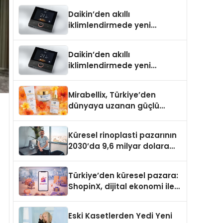
Türkiye’de
Daikin’den akıllı
iklimlendirmede yeni
dönem: Madoka Plus
Türkiye’de
Daikin’den akıllı
iklimlendirmede yeni
dönem: Madoka Plus
Türkiye’de
Mirabellix, Türkiye’den
dünyaya uzanan güçlü
büyümesini sürdürüyor
Küresel rinoplasti pazarının
2030’da 9,6 milyar dolara
ulaşması bekleniyor
Türkiye’den küresel pazara:
ShopinX, dijital ekonomi ile
gerçek dünya alışverişini bir
araya getirmeyi hedefliyor
Eski Kasetlerden Yedi Yeni