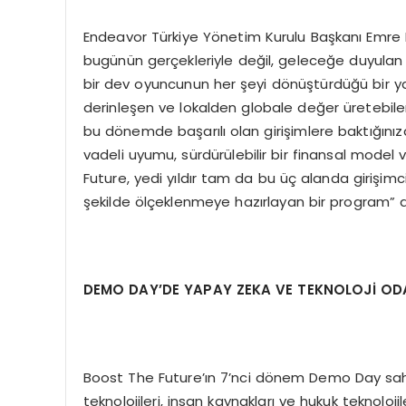
Endeavor Türkiye Yönetim Kurulu Başkanı Emre 
bugünün gerçekleriyle değil, geleceğe duyulan 
bir dev oyuncunun her şeyi dönüştürdüğü bir yap
derinleşen ve lokalden globale değer üretebilen 
bu dönemde başarılı olan girişimlere baktığınızda
vadeli uyumu, sürdürülebilir bir finansal model
Future, yedi yıldır tam da bu üç alanda girişim
şekilde ölçeklenmeye hazırlayan bir program” 
DEMO DAY’DE YAPAY ZEKA VE TEKNOLOJİ ODAK
Boost The Future’ın 7’nci dönem Demo Day sahnes
teknolojileri, insan kaynakları ve hukuk teknolojile