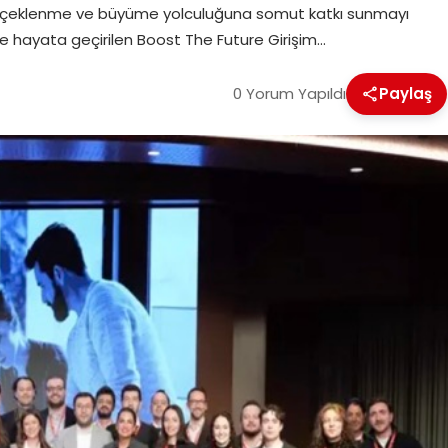
rin ölçeklenme ve büyüme yolculuğuna somut katkı sunmayı
yle hayata geçirilen Boost The Future Girişim…
0 Yorum Yapıldı
Paylaş