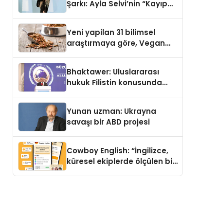
Şarkı: Ayla Selvi’nin “Kayıp
Kasetler 1” Albümü 31
Temmuz’da Çıktı
Yeni yapilan 31 bilimsel
araştırmaya göre, Vegan
Köpek Maması ve Vegan
Kedi Mamasının İyi
Bhaktawer: Uluslararası
Sindirildiğini Ortaya Koydu
hukuk Filistin konusunda
çifte standart uyguluyor
Yunan uzman: Ukrayna
savaşı bir ABD projesi
Cowboy English: “İngilizce,
küresel ekiplerde ölçülen bir
iş yetkinliğine dönüşüyor”