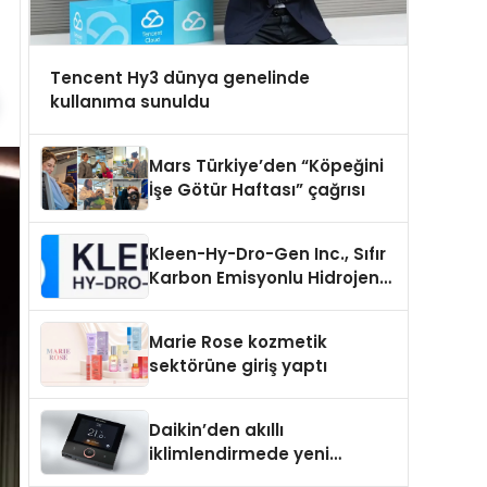
Tencent Hy3 dünya genelinde
kullanıma sunuldu
Mars Türkiye’den “Köpeğini
İşe Götür Haftası” çağrısı
Kleen-Hy-Dro-Gen Inc., Sıfır
Karbon Emisyonlu Hidrojen
Isıtma Teknolojisinde ISO ve
TSSA Düzenleyici Onaylarını
Marie Rose kozmetik
Aldı
sektörüne giriş yaptı
Daikin’den akıllı
iklimlendirmede yeni
dönem: Madoka Plus