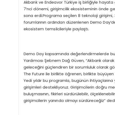
Akbank ve Endeavor Türkiye iş birliğiyle hayata
7’nci dönemi, girişimcilik ekosisteminin önde g
sona erdi.Programa seçilen 8 teknoloji girişimi
forumlarının ardından düzenlenen Demo Day’de, 
ekosistem temsilcileriyle paylaştı.
Demo Day kapsamında değerlendirmelerde bulu
Yardımcısı Şebnem Dağ Güven, “Akbank olarak 
geleceğini güçlendiren bir sorumluluk olarak gö
The Future ile birlikte öğrenen, birlikte büyüye
Yedi yıldır bu programla, bugünün ihtiyaçlarına y
girişimleri destekliyoruz. Girişimcilerin doğru men
buluşmasının, fikirleri sürdürülebilir, ölçeklene
girişimcilerin yanında olmayı sürdüreceğiz” dedi