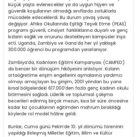
küçük yaşta evlenecekler ya da uygun hijyen ve
güvenlik koşullarının olmadığı sınıflarda zorluklarla
mücadele edeceklerdi. Bu durum yavaş yavaş
değişiyor. Afrika Okullarında Eşitliği Teşvik Etme (PEAS)
programı güvenli, cinsiyet farklılıklarına duyarlı ve genç
kızların sağlık ve onurunu destekleyen kampüsler inşa
etti. Uganda, Zambiya ve Gana’da her yıl yaklaşık
300.000 öğrenci bu programdan yararlanıyor.
Zambiya’da, Kadınların Eğitimi Kampanyası (CAMFED)
da benzer bir dönüşüm hikâyesini anlatıyor. Kızların
ortaöğretime erişim engellerini aşmalarına yardımcı
olmayı amaçlayan bu girişim, 2001 yılından bu yana
kırsal bölgelerdeki 617.000’den fazla genç kadının okulu
bitirmesini sağladı. Liderlik ve toplumsal çalışma
becerileri edinmiş birçok mezun, kısa bir süre öncesine
kadar kız çocuklarının eğitimden mahrum bırakıldığı
köylerde rol model hâline geldi.
Bunlar, Cuma günü Pekin’de 10. yıl dönümü töreninin
yapıldığı Birleşmiş Milletler Eğitim, Bilim ve Kültür