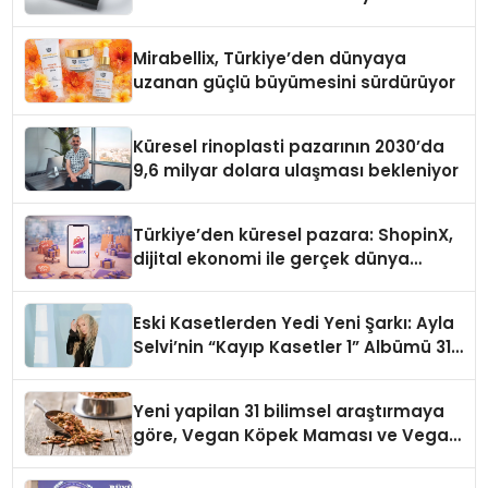
Mirabellix, Türkiye’den dünyaya
uzanan güçlü büyümesini sürdürüyor
Küresel rinoplasti pazarının 2030’da
9,6 milyar dolara ulaşması bekleniyor
Türkiye’den küresel pazara: ShopinX,
dijital ekonomi ile gerçek dünya
alışverişini bir araya getirmeyi
hedefliyor
Eski Kasetlerden Yedi Yeni Şarkı: Ayla
Selvi’nin “Kayıp Kasetler 1” Albümü 31
Temmuz’da Çıktı
Yeni yapilan 31 bilimsel araştırmaya
göre, Vegan Köpek Maması ve Vegan
Kedi Mamasının İyi Sindirildiğini
Ortaya Koydu