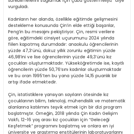
sürebilmelerini sağlamak için çaba göstermeliyiz” diye
vurguladı.
Kadınların her alanda, özellikle eğitimde gelişmesini
destekleme konusunda Çin’in elde ettiği başarılar,
Peng’in bu mesajını pekiştiriyor. Çin, resmi verilere
göre, eğitimdeki cinsiyet uçurumunu 2024 yılında
fiilen kapatmış durumdadır: anaokulu öğrencilerinin
yüzde 47,3’ünü, dokuz yıllık zorunlu eğitimin yüzde
46,98’ini ve lise öğrencilerinin yüzde 49,3’ünü kız
çocukları oluşturmaktadır. Yükseköğretimde ise, kayıtlı
öğrencilerin yüzde 50,76’sını kadınlar oluşturmaktadır
ve bu oran 1995’ten bu yana yüzde 14,15 puanlık bir
artışı ifade etmektedir.
Çin, istatistiklere yansıyan sayıların ötesinde kız
çocuklarının bilim, teknoloji, mühendislik ve matematik
alanlarına katılımını teşvik etmek için bir dizi program
başlatmıştır. Örneğin, 2018 yılında Çin Kadın Gelişim
Vakfı, 12-16 yaş arası kız çocukları için “Geleceği
Keşfetmek” programını başlatmış ve onlara en iyi
üniversite ve araştırma enstitülerinin laboratuvarlarını