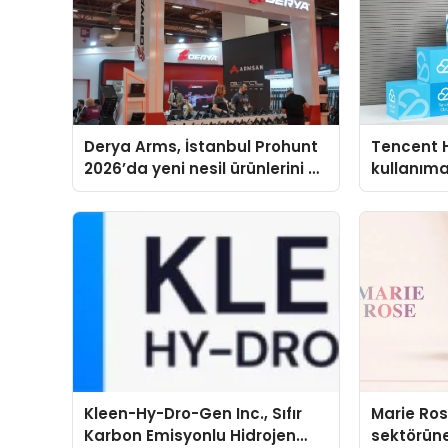
Derya Arms, İstanbul Prohunt
Tencent 
2026’da yeni nesil ürünlerini ve
kullanım
global marka vizyonunu
sergiledi
Kleen-Hy-Dro-Gen Inc., Sıfır
Marie Ro
Karbon Emisyonlu Hidrojen
sektörüne