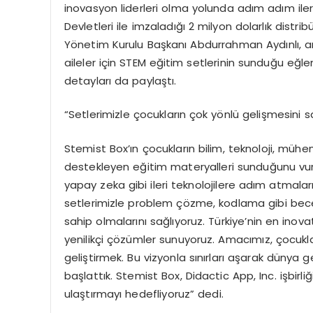
inovasyon liderleri olma yolunda adım adım iler
Devletleri ile imzaladığı 2 milyon dolarlık distri
Yönetim Kurulu Başkanı Abdurrahman Aydınlı, ara
aileler için STEM eğitim setlerinin sunduğu eğlencel
detayları da paylaştı.
“Setlerimizle çocukların çok yönlü gelişmesini s
Stemist Box’ın çocukların bilim, teknoloji, mühe
destekleyen eğitim materyalleri sunduğunu vur
yapay zeka gibi ileri teknolojilere adım atmalar
setlerimizle problem çözme, kodlama gibi beceri
sahip olmalarını sağlıyoruz. Türkiye’nin en inova
yenilikçi çözümler sunuyoruz. Amacımız, çocuklar
geliştirmek. Bu vizyonla sınırları aşarak düny
başlattık. Stemist Box, Didactic App, Inc. işbirl
ulaştırmayı hedefliyoruz” dedi.