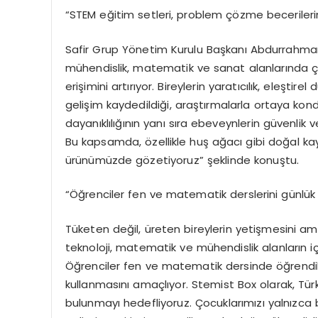
“STEM eğitim setleri, problem çözme becerilerini
Safir Grup Yönetim Kurulu Başkanı Abdurrahman A
mühendislik, matematik ve sanat alanlarında ço
erişimini artırıyor. Bireylerin yaratıcılık, ele
gelişim kaydedildiği, araştırmalarla ortaya kondu
dayanıklılığının yanı sıra ebeveynlerin güvenlik v
Bu kapsamda, özellikle huş ağacı gibi doğal kayn
ürünümüzde gözetiyoruz” şeklinde konuştu.
“Öğrenciler fen ve matematik derslerini günlük
Tüketen değil, üreten bireylerin yetişmesini ama
teknoloji, matematik ve mühendislik alanların iç 
Öğrenciler fen ve matematik dersinde öğrendikl
kullanmasını amaçlıyor. Stemist Box olarak, Türk
bulunmayı hedefliyoruz. Çocuklarımızı yalnızca 