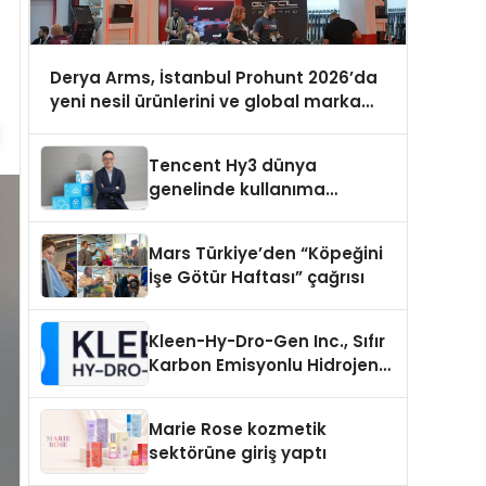
Derya Arms, İstanbul Prohunt 2026’da
yeni nesil ürünlerini ve global marka
vizyonunu sergiledi
Tencent Hy3 dünya
genelinde kullanıma
sunuldu
Mars Türkiye’den “Köpeğini
İşe Götür Haftası” çağrısı
Kleen-Hy-Dro-Gen Inc., Sıfır
Karbon Emisyonlu Hidrojen
Isıtma Teknolojisinde ISO ve
TSSA Düzenleyici Onaylarını
Marie Rose kozmetik
Aldı
sektörüne giriş yaptı