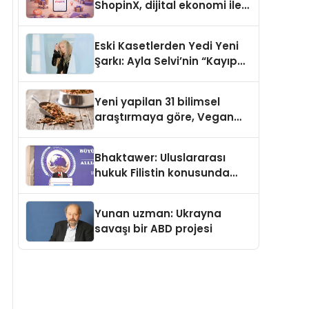
ShopinX, dijital ekonomi ile
gerçek dünya alışverişini bir
araya getirmeyi hedefliyor
Eski Kasetlerden Yedi Yeni
Şarkı: Ayla Selvi’nin “Kayıp
Kasetler 1” Albümü 31
Temmuz’da Çıktı
Yeni yapilan 31 bilimsel
araştırmaya göre, Vegan
Köpek Maması ve Vegan
Kedi Mamasının İyi
Bhaktawer: Uluslararası
Sindirildiğini Ortaya Koydu
hukuk Filistin konusunda
çifte standart uyguluyor
Yunan uzman: Ukrayna
savaşı bir ABD projesi