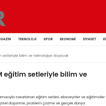
GAZIN
TEKNOLOJI
SPOR
EKONOMI
SIYASET
E
 setleriyle bilim ve teknolojiye doyacak
 eğitim setleriyle bilim ve
amacıyla tasarlanan eğitim setleri, ebeveynler ve eğitimciler
Eleştirel düşünme, problem çözme ve gerçek dünya