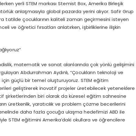
lerken yerli STEM markası Stemist Box, Amerika Birleşik
bütörlük anlaşmasıyla global pazarda yerini alıyor. Safir Grup
 tatilde çocuklarının kaliteli zaman geçirmesini isteyen
i ve öğretici fırsatları anlatırken, işbirliklerine ilişkin
ağlıyoruz”
ndislik, matematik ve sanat alanlarında çok yönlü gelişimini
gulayan Abdurrahman Aydınlı, “Çocukların teknoloji ve
ı için güçlü bir temel oluşturuyoruz. STEM eğitim
leri geliştirerek inovatif projeler üretebilecek yeteneklere
tif şirketlerinden biri olarak da küresel eğitim sahnesine
ın üretkenlik, yaratıcılık ve problem çözme becerilerini
a genelinde daha fazla çocuğa ulaşma hedefimizi ABD ile
iğiyle STEM eğitimini Amerika’daki okullara ve öğrencilere