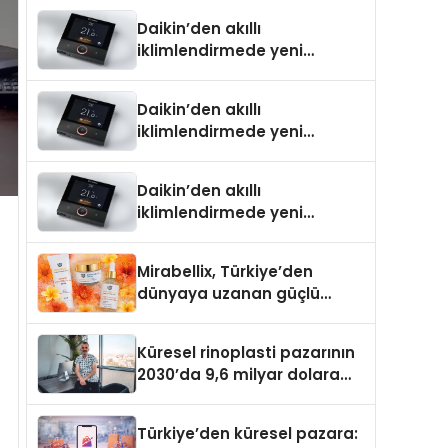
Daikin’den akıllı
iklimlendirmede yeni
dönem: Madoka Plus
Türkiye’de
Daikin’den akıllı
iklimlendirmede yeni
dönem: Madoka Plus
Türkiye’de
Daikin’den akıllı
iklimlendirmede yeni
dönem: Madoka Plus
Türkiye’de
Mirabellix, Türkiye’den
dünyaya uzanan güçlü
büyümesini sürdürüyor
Küresel rinoplasti pazarının
2030’da 9,6 milyar dolara
ulaşması bekleniyor
Türkiye’den küresel pazara: