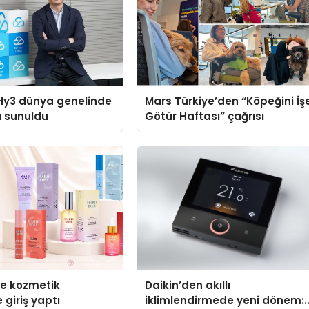
Hy3 dünya genelinde
Mars Türkiye’den “Köpeğini İş
a sunuldu
Götür Haftası” çağrısı
se kozmetik
Daikin’den akıllı
 giriş yaptı
iklimlendirmede yeni dönem: