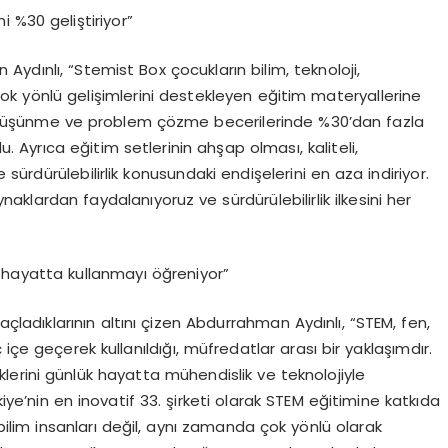
 %30 geliştiriyor”
ydınlı, “Stemist Box çocukların bilim, teknoloji,
k yönlü gelişimlerini destekleyen eğitim materyallerine
ştirel düşünme ve problem çözme becerilerinde %30’dan fazla
. Ayrıca eğitim setlerinin ahşap olması, kaliteli,
e sürdürülebilirlik konusundaki endişelerini en aza indiriyor.
aklardan faydalanıyoruz ve sürdürülebilirlik ilkesini her
 hayatta kullanmayı öğreniyor”
çladıklarının altını çizen Abdurrahman Aydınlı, “STEM, fen,
içe geçerek kullanıldığı, müfredatlar arası bir yaklaşımdır.
erini günlük hayatta mühendislik ve teknolojiyle
iye’nin en inovatif 33. şirketi olarak STEM eğitimine katkıda
bilim insanları değil, aynı zamanda çok yönlü olarak