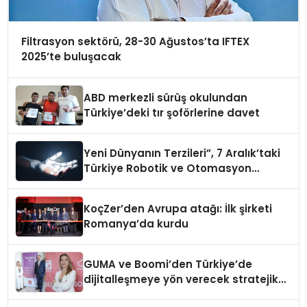
Filtrasyon sektörü, 28-30 Ağustos’ta IFTEX
2025’te buluşacak
ABD merkezli sürüş okulundan
Türkiye’deki tır şoförlerine davet
Yeni Dünyanın Terzileri”, 7 Aralık’taki
Türkiye Robotik ve Otomasyon
Zirvesi’nde, üçüncü kez bir araya
geliyor
KoçZer’den Avrupa atağı: İlk şirketi
Romanya’da kurdu
GUMA ve Boomi’den Türkiye’de
dijitalleşmeye yön verecek stratejik
ortaklık