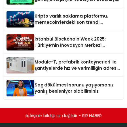
İşCep uygulamasına eklendi!
Kripto varlık saklama platformu,
memecoin’lerdeki son trendi
değerlendirdi
Istanbul Blockchain Week 2025:
Türkiye’nin İnovasyon Merkezi
Web3’ün Geleceğine Ev Sahipliği
Yapacak
Module-T, prefabrik konteynerleri ile
şantiyelerde hız ve verimliliğin adresi
oldu
Saç dökülmesi sorunu yaşıyorsanız
yanlış besleniyor olabilirsiniz
iki kişinin bildiği sır değildir - SIR HABER