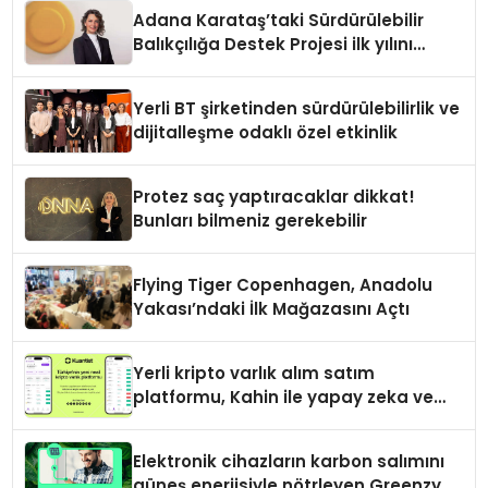
Adana Karataş’taki Sürdürülebilir
Balıkçılığa Destek Projesi ilk yılını
tamamladı
Yerli BT şirketinden sürdürülebilirlik ve
dijitalleşme odaklı özel etkinlik
Protez saç yaptıracaklar dikkat!
Bunları bilmeniz gerekebilir
Flying Tiger Copenhagen, Anadolu
Yakası’ndaki İlk Mağazasını Açtı
Yerli kripto varlık alım satım
platformu, Kahin ile yapay zeka ve
blokzinciri ekosistemini birleştiriyor
Elektronik cihazların karbon salımını
güneş enerjisiyle nötrleyen Greenzy,