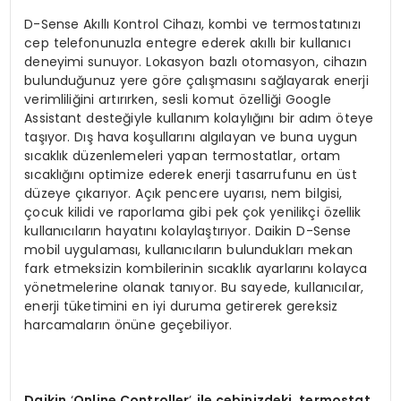
D-Sense Akıllı Kontrol Cihazı, kombi ve termostatınızı
cep telefonunuzla entegre ederek akıllı bir kullanıcı
deneyimi sunuyor. Lokasyon bazlı otomasyon, cihazın
bulunduğunuz yere göre çalışmasını sağlayarak enerji
verimliliğini artırırken, sesli komut özelliği Google
Assistant desteğiyle kullanım kolaylığını bir adım öteye
taşıyor. Dış hava koşullarını algılayan ve buna uygun
sıcaklık düzenlemeleri yapan termostatlar, ortam
sıcaklığını optimize ederek enerji tasarrufunu en üst
düzeye çıkarıyor. Açık pencere uyarısı, nem bilgisi,
çocuk kilidi ve raporlama gibi pek çok yenilikçi özellik
kullanıcıların hayatını kolaylaştırıyor. Daikin D-Sense
mobil uygulaması, kullanıcıların bulundukları mekan
fark etmeksizin kombilerinin sıcaklık ayarlarını kolayca
yönetmelerine olanak tanıyor. Bu sayede, kullanıcılar,
enerji tüketimini en iyi duruma getirerek gereksiz
harcamaların önüne geçebiliyor.
Daikin
‘
Online Controller
’
ile cebinizdeki termostat