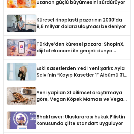
uzanan güçlü büyümesini sürdürüyor
Küresel rinoplasti pazarının 2030’da
9,6 milyar dolara ulaşması bekleniyor
Türkiye’den küresel pazara: ShopinX,
dijital ekonomi ile gerçek dünya
alışverişini bir araya getirmeyi
hedefliyor
Eski Kasetlerden Yedi Yeni Şarkı: Ayla
Selvi’nin “Kayıp Kasetler 1” Albümü 31
Temmuz’da Çıktı
Yeni yapilan 31 bilimsel araştırmaya
göre, Vegan Köpek Maması ve Vegan
Kedi Mamasının İyi Sindirildiğini
Ortaya Koydu
Bhaktawer: Uluslararası hukuk Filistin
konusunda çifte standart uyguluyor