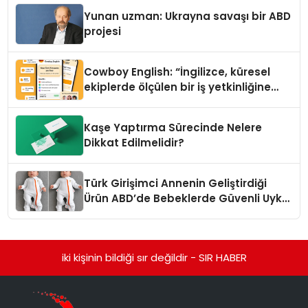
Yunan uzman: Ukrayna savaşı bir ABD
projesi
Cowboy English: “İngilizce, küresel
ekiplerde ölçülen bir iş yetkinliğine
dönüşüyor”
Kaşe Yaptırma Sürecinde Nelere
Dikkat Edilmelidir?
Türk Girişimci Annenin Geliştirdiği
Ürün ABD’de Bebeklerde Güvenli Uyku
Standardına Yeni Bir Bakış Açısı
Getiriyor.
iki kişinin bildiği sır değildir - SIR HABER