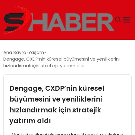
GÜNDEM
Ana Sayfa
Yaşam
Dengage, CXDP’nin küresel büyümesini ve yeniliklerini
MAGAZIN
hızlandırmak için stratejik yatırım aldı
TEKNOLOJI
Dengage, CXDP’nin küresel
SPOR
büyümesini ve yeniliklerini
hızlandırmak için stratejik
EKONOMI
yatırım aldı
SIYASET
Müşteri verilerini aksiyona dönüştürerek markaların