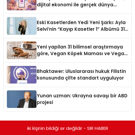
dijital ekonomi ile gerçek dünya
alışverişini bir araya getirmeyi
hedefliyor
Eski Kasetlerden Yedi Yeni Şarkı: Ayla
Selvi’nin “Kayıp Kasetler 1” Albümü 31
Temmuz’da Çıktı
Yeni yapilan 31 bilimsel araştırmaya
göre, Vegan Köpek Maması ve Vegan
Kedi Mamasının İyi Sindirildiğini
Ortaya Koydu
Bhaktawer: Uluslararası hukuk Filistin
konusunda çifte standart uyguluyor
Yunan uzman: Ukrayna savaşı bir ABD
projesi
iki kişinin bildiği sır değildir - SIR HABER