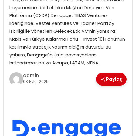
EĞITIM
büyümesine destek olan Müşteri Deneyimi Veri
Platformu (CXDP) Dengage, TIBAS Ventures
YAŞAM
liderliğinde, Vestel Ventures ve Tacirler Portföy
işbirliği ile yönetilen Gelecek Etki VC’nin yanı sıra
Maxis ve Türkiye Kalkınma Fonu – Invest 101 Fonu’nun
katılımıyla stratejik yatırım aldığını duyurdu. Bu
yatırım, Dengage’in ürün inovasyonlarını
hızlandırmasına ve Avrupa, LATAM, MENA…
admin
Paylaş
03 Eylül 2025