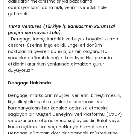
akıllı karar mekanizmalarıyla pazarlama
operasyonlarını daha hızlı, verimli ve etkili hale
getirmek.
TIBAS Ventures (T
ürkiye İş Bankası’nın kurumsal
girişim sermayesi kolu):
“Dengage, inanç, kararlılık ve büyük hayaller kurma
cesareti üzerine inşa edildi. Engelleri dönüm
noktalarına çeviren bu ekip, azmin olağanüstü
sonuçlar doğurabileceğini kanıtlıyor. Her pazarda
etkilerini artırırken yanlarında olmaktan gurur
duyuyoruz.”
D
engage Hakk
ında
Dengage, markaların müşteri verilerini birleştirmesini,
kişiselleştirilmiş etkileşimler tasarlamasını ve
kampanyalarını her kanalda optimize etmesini
sağlayan bir Müşteri Deneyimi Veri Platformu (CXDP)
ve pazarlama otomasyonu sağlayıcısıdır. Bulut veya
kurum içi kurulum seçenekleriyle hizmet veren
Dengage, dünyanın dört bir yanındaki müşterilerine