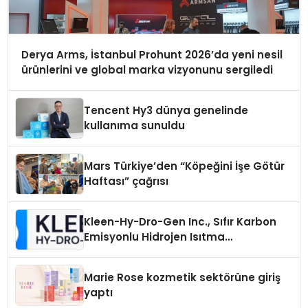
Derya Arms, İstanbul Prohunt 2026’da yeni nesil
ürünlerini ve global marka vizyonunu sergiledi
Tencent Hy3 dünya genelinde
kullanıma sunuldu
Mars Türkiye’den “Köpeğini İşe Götür
Haftası” çağrısı
Kleen-Hy-Dro-Gen Inc., Sıfır Karbon
Emisyonlu Hidrojen Isıtma
Teknolojisinde ISO ve TSSA
Düzenleyici Onaylarını Aldı
Marie Rose kozmetik sektörüne giriş
yaptı