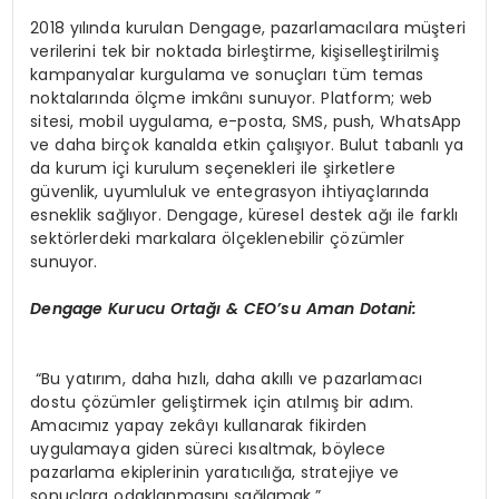
2018 yılında kurulan Dengage, pazarlamacılara müşteri
verilerini tek bir noktada birleştirme, kişiselleştirilmiş
kampanyalar kurgulama ve sonuçları tüm temas
noktalarında ölçme imkânı sunuyor. Platform; web
sitesi, mobil uygulama, e-posta, SMS, push, WhatsApp
ve daha birçok kanalda etkin çalışıyor. Bulut tabanlı ya
da kurum içi kurulum seçenekleri ile şirketlere
güvenlik, uyumluluk ve entegrasyon ihtiyaçlarında
esneklik sağlıyor. Dengage, küresel destek ağı ile farklı
sektörlerdeki markalara ölçeklenebilir çözümler
sunuyor.
Dengage Kurucu Ortağı & CEO
’
su Aman Dotani:
“Bu yatırım, daha hızlı, daha akıllı ve pazarlamacı
dostu çözümler geliştirmek için atılmış bir adım.
Amacımız yapay zekâyı kullanarak fikirden
uygulamaya giden süreci kısaltmak, böylece
pazarlama ekiplerinin yaratıcılığa, stratejiye ve
sonuçlara odaklanmasını sağlamak.”