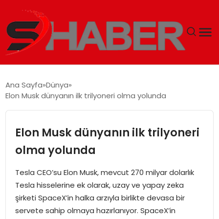
GÜNDEM
Ana Sayfa
Dünya
Elon Musk dünyanın ilk trilyoneri olma yolunda
MAGAZIN
TEKNOLOJI
Elon Musk dünyanın ilk trilyoneri
olma yolunda
SPOR
Tesla CEO’su Elon Musk, mevcut 270 milyar dolarlık
EKONOMI
Tesla hisselerine ek olarak, uzay ve yapay zeka
şirketi SpaceX’in halka arzıyla birlikte devasa bir
SIYASET
servete sahip olmaya hazırlanıyor. SpaceX’in