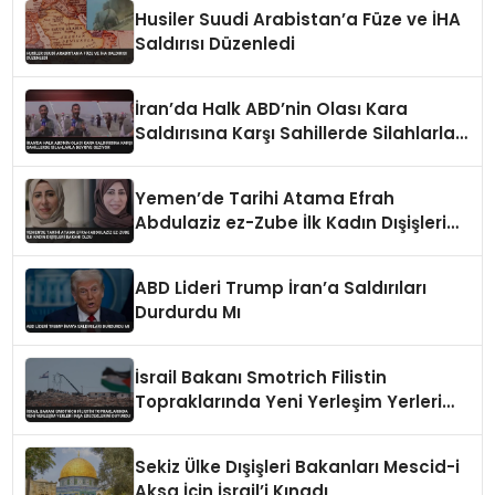
Husiler Suudi Arabistan’a Füze ve İHA
Saldırısı Düzenledi
İran’da Halk ABD’nin Olası Kara
Saldırısına Karşı Sahillerde Silahlarla
Devriye Geziyor
Yemen’de Tarihi Atama Efrah
Abdulaziz ez-Zube İlk Kadın Dışişleri
Bakanı Oldu
ABD Lideri Trump İran’a Saldırıları
Durdurdu Mı
İsrail Bakanı Smotrich Filistin
Topraklarında Yeni Yerleşim Yerleri
İnşa Edeceklerini Duyurdu
Sekiz Ülke Dışişleri Bakanları Mescid-i
Aksa İçin İsrail’i Kınadı