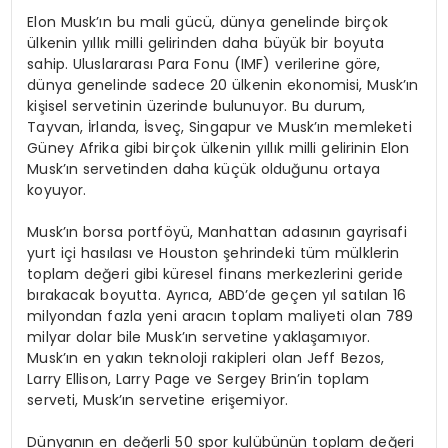
Elon Musk’ın bu mali gücü, dünya genelinde birçok
ülkenin yıllık milli gelirinden daha büyük bir boyuta
sahip. Uluslararası Para Fonu (IMF) verilerine göre,
dünya genelinde sadece 20 ülkenin ekonomisi, Musk’ın
kişisel servetinin üzerinde bulunuyor. Bu durum,
Tayvan, İrlanda, İsveç, Singapur ve Musk’ın memleketi
Güney Afrika gibi birçok ülkenin yıllık milli gelirinin Elon
Musk’ın servetinden daha küçük olduğunu ortaya
koyuyor.
Musk’ın borsa portföyü, Manhattan adasının gayrisafi
yurt içi hasılası ve Houston şehrindeki tüm mülklerin
toplam değeri gibi küresel finans merkezlerini geride
bırakacak boyutta. Ayrıca, ABD’de geçen yıl satılan 16
milyondan fazla yeni aracın toplam maliyeti olan 789
milyar dolar bile Musk’ın servetine yaklaşamıyor.
Musk’ın en yakın teknoloji rakipleri olan Jeff Bezos,
Larry Ellison, Larry Page ve Sergey Brin’in toplam
serveti, Musk’ın servetine erişemiyor.
Dünyanın en değerli 50 spor kulübünün toplam değeri