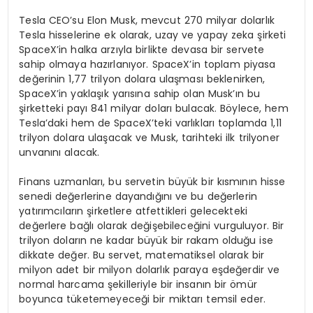
Tesla CEO’su Elon Musk, mevcut 270 milyar dolarlık
Tesla hisselerine ek olarak, uzay ve yapay zeka şirketi
SpaceX’in halka arzıyla birlikte devasa bir servete
sahip olmaya hazırlanıyor. SpaceX’in toplam piyasa
değerinin 1,77 trilyon dolara ulaşması beklenirken,
SpaceX’in yaklaşık yarısına sahip olan Musk’ın bu
şirketteki payı 841 milyar doları bulacak. Böylece, hem
Tesla’daki hem de SpaceX’teki varlıkları toplamda 1,11
trilyon dolara ulaşacak ve Musk, tarihteki ilk trilyoner
unvanını alacak.
Finans uzmanları, bu servetin büyük bir kısmının hisse
senedi değerlerine dayandığını ve bu değerlerin
yatırımcıların şirketlere atfettikleri gelecekteki
değerlere bağlı olarak değişebileceğini vurguluyor. Bir
trilyon doların ne kadar büyük bir rakam olduğu ise
dikkate değer. Bu servet, matematiksel olarak bir
milyon adet bir milyon dolarlık paraya eşdeğerdir ve
normal harcama şekilleriyle bir insanın bir ömür
boyunca tüketemeyeceği bir miktarı temsil eder.