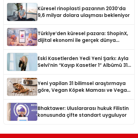
Küresel rinoplasti pazarının 2030’da
9,6 milyar dolara ulaşması bekleniyor
Türkiye’den küresel pazara: ShopinX,
dijital ekonomi ile gerçek dünya
alışverişini bir araya getirmeyi
hedefliyor
Eski Kasetlerden Yedi Yeni Şarkı: Ayla
Selvi’nin “Kayıp Kasetler 1” Albümü 31
Temmuz’da Çıktı
Yeni yapilan 31 bilimsel araştırmaya
göre, Vegan Köpek Maması ve Vegan
Kedi Mamasının İyi Sindirildiğini
Ortaya Koydu
Bhaktawer: Uluslararası hukuk Filistin
konusunda çifte standart uyguluyor