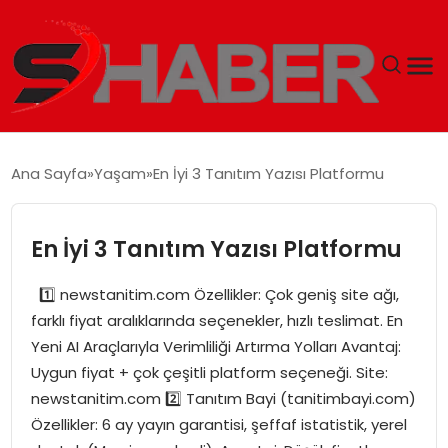
GÜNDEM
Ana Sayfa
Yaşam
En İyi 3 Tanıtım Yazısı Platformu
MAGAZIN
En İyi 3 Tanıtım Yazısı Platformu
TEKNOLOJI
1️⃣ newstanitim.com Özellikler: Çok geniş site ağı,
SPOR
farklı fiyat aralıklarında seçenekler, hızlı teslimat. En
Yeni AI Araçlarıyla Verimliliği Artırma Yolları Avantaj:
EKONOMI
Uygun fiyat + çok çeşitli platform seçeneği. Site:
newstanitim.com 2️⃣ Tanıtım Bayi (tanitimbayi.com)
SIYASET
Özellikler: 6 ay yayın garantisi, şeffaf istatistik, yerel