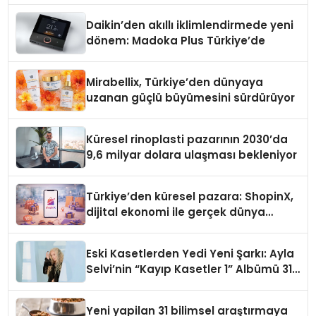
Daikin’den akıllı iklimlendirmede yeni
dönem: Madoka Plus Türkiye’de
Mirabellix, Türkiye’den dünyaya
uzanan güçlü büyümesini sürdürüyor
Küresel rinoplasti pazarının 2030’da
9,6 milyar dolara ulaşması bekleniyor
Türkiye’den küresel pazara: ShopinX,
dijital ekonomi ile gerçek dünya
alışverişini bir araya getirmeyi
hedefliyor
Eski Kasetlerden Yedi Yeni Şarkı: Ayla
Selvi’nin “Kayıp Kasetler 1” Albümü 31
Temmuz’da Çıktı
Yeni yapilan 31 bilimsel araştırmaya