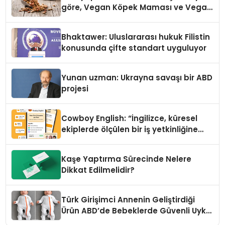
göre, Vegan Köpek Maması ve Vegan
Kedi Mamasının İyi Sindirildiğini
Ortaya Koydu
Bhaktawer: Uluslararası hukuk Filistin
konusunda çifte standart uyguluyor
Yunan uzman: Ukrayna savaşı bir ABD
projesi
Cowboy English: “İngilizce, küresel
ekiplerde ölçülen bir iş yetkinliğine
dönüşüyor”
Kaşe Yaptırma Sürecinde Nelere
Dikkat Edilmelidir?
Türk Girişimci Annenin Geliştirdiği
Ürün ABD’de Bebeklerde Güvenli Uyku
Standardına Yeni Bir Bakış Açısı