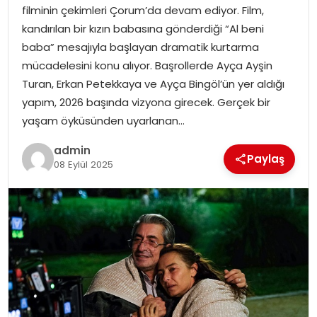
filminin çekimleri Çorum’da devam ediyor. Film,
EĞITIM
kandırılan bir kızın babasına gönderdiği “Al beni
baba” mesajıyla başlayan dramatik kurtarma
YAŞAM
mücadelesini konu alıyor. Başrollerde Ayça Ayşin
Turan, Erkan Petekkaya ve Ayça Bingöl’ün yer aldığı
yapım, 2026 başında vizyona girecek. Gerçek bir
yaşam öyküsünden uyarlanan…
admin
Paylaş
08 Eylül 2025