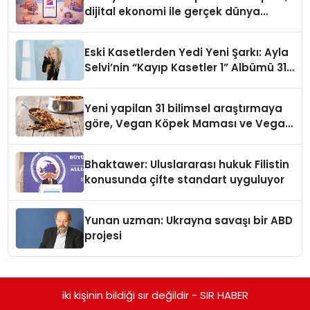
dijital ekonomi ile gerçek dünya
alışverişini bir araya getirmeyi
hedefliyor
Eski Kasetlerden Yedi Yeni Şarkı: Ayla
Selvi’nin “Kayıp Kasetler 1” Albümü 31
Temmuz’da Çıktı
Yeni yapilan 31 bilimsel araştırmaya
göre, Vegan Köpek Maması ve Vegan
Kedi Mamasının İyi Sindirildiğini
Ortaya Koydu
Bhaktawer: Uluslararası hukuk Filistin
konusunda çifte standart uyguluyor
Yunan uzman: Ukrayna savaşı bir ABD
projesi
iki kişinin bildiği sır değildir - SIR HABER