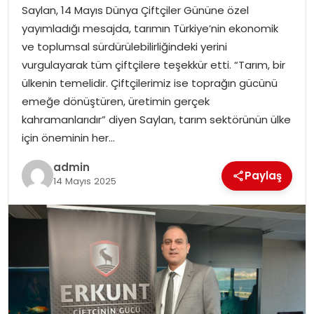
Saylan, 14 Mayıs Dünya Çiftçiler Gününe özel
EĞITIM
yayımladığı mesajda, tarımın Türkiye’nin ekonomik
ve toplumsal sürdürülebilirliğindeki yerini
YAŞAM
vurgulayarak tüm çiftçilere teşekkür etti. “Tarım, bir
ülkenin temelidir. Çiftçilerimiz ise toprağın gücünü
emeğe dönüştüren, üretimin gerçek
kahramanlarıdır” diyen Saylan, tarım sektörünün ülke
için öneminin her…
admin
Paylaş
14 Mayıs 2025