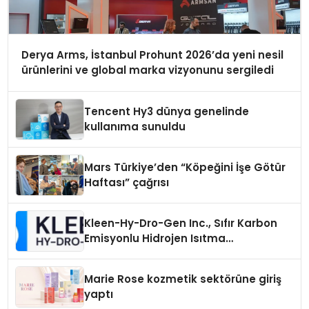
Derya Arms, İstanbul Prohunt 2026’da yeni nesil
ürünlerini ve global marka vizyonunu sergiledi
Tencent Hy3 dünya genelinde
kullanıma sunuldu
Mars Türkiye’den “Köpeğini İşe Götür
Haftası” çağrısı
Kleen-Hy-Dro-Gen Inc., Sıfır Karbon
Emisyonlu Hidrojen Isıtma
Teknolojisinde ISO ve TSSA
Düzenleyici Onaylarını Aldı
Marie Rose kozmetik sektörüne giriş
yaptı