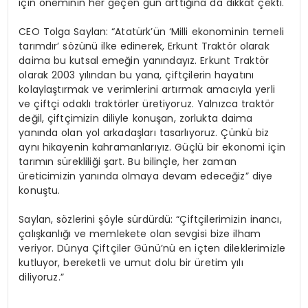
için öneminin her geçen gün arttığına da dikkat çekti.
CEO Tolga Saylan: “Atatürk’ün ‘Milli ekonominin temeli
tarımdır’ sözünü ilke edinerek, Erkunt Traktör olarak
daima bu kutsal emeğin yanındayız. Erkunt Traktör
olarak 2003 yılından bu yana, çiftçilerin hayatını
kolaylaştırmak ve verimlerini artırmak amacıyla yerli
ve çiftçi odaklı traktörler üretiyoruz. Yalnızca traktör
değil, çiftçimizin diliyle konuşan, zorlukta daima
yanında olan yol arkadaşları tasarlıyoruz. Çünkü biz
aynı hikayenin kahramanlarıyız. Güçlü bir ekonomi için
tarımın sürekliliği şart. Bu bilinçle, her zaman
üreticimizin yanında olmaya devam edeceğiz” diye
konuştu.
Saylan, sözlerini şöyle sürdürdü: “Çiftçilerimizin inancı,
çalışkanlığı ve memlekete olan sevgisi bize ilham
veriyor. Dünya Çiftçiler Günü’nü en içten dileklerimizle
kutluyor, bereketli ve umut dolu bir üretim yılı
diliyoruz.”