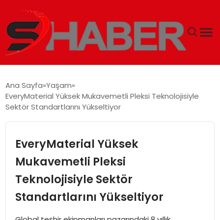
GÜNDEM
Ana Sayfa
Yaşam
EveryMaterial Yüksek Mukavemetli Pleksi Teknolojisiyle
MAGAZIN
Sektör Standartlarını Yükseltiyor
TEKNOLOJI
EveryMaterial Yüksek
SPOR
Mukavemetli Pleksi
Teknolojisiyle Sektör
EKONOMI
Standartlarını Yükseltiyor
SIYASET
Global teşhir ekipmanları pazarındaki 8 yıllık