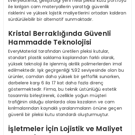
EveryMaterial, geliştirdiği yeni nesil pleksi kutu portföyü
ile kırılgan cam materyallerin yarattığı güvenlik
risklerini ve yüksek lojistik maliyetlerini ortadan kaldıran
sürdürülebilir bir alternatif sunmaktadır.
Kristal Berraklığında Güvenli
Hammadde Teknolojisi
EveryMaterial tarafından üretilen pleksi kutular,
standart plastik saklama kaplarından farklı olarak,
yüksek teknoloji ile işlenmiş akrilik polimerlerden imal
edilmektedir. Işık geçirgenliği %92 seviyesinde olan bu
ürünler, camdan daha yüksek bir şeffaflık sunarken,
darbelere karşı 6 ila 17 kat daha fazla direnç
göstermektedir. Firma, bu teknik üstünlüğü estetik
tasarımla birleştirerek, özellikle yoğun müşteri
trafiğinin olduğu alanlarda olası kazaların ve cam
kırılmalarından kaynaklı yaralanmaların önüne geçen
güvenli bir pleksi kutu standardı oluşturmuştur.
İşletmeler İçin Lojistik ve Maliyet