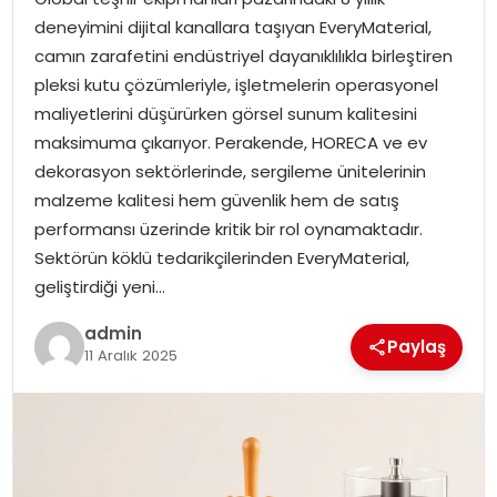
EĞITIM
deneyimini dijital kanallara taşıyan EveryMaterial,
camın zarafetini endüstriyel dayanıklılıkla birleştiren
YAŞAM
pleksi kutu çözümleriyle, işletmelerin operasyonel
maliyetlerini düşürürken görsel sunum kalitesini
maksimuma çıkarıyor. Perakende, HORECA ve ev
dekorasyon sektörlerinde, sergileme ünitelerinin
malzeme kalitesi hem güvenlik hem de satış
performansı üzerinde kritik bir rol oynamaktadır.
Sektörün köklü tedarikçilerinden EveryMaterial,
geliştirdiği yeni…
admin
Paylaş
11 Aralık 2025