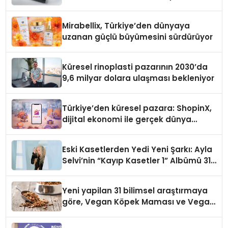
Mirabellix, Türkiye’den dünyaya
uzanan güçlü büyümesini sürdürüyor
Küresel rinoplasti pazarının 2030’da
9,6 milyar dolara ulaşması bekleniyor
Türkiye’den küresel pazara: ShopinX,
dijital ekonomi ile gerçek dünya
alışverişini bir araya getirmeyi
hedefliyor
Eski Kasetlerden Yedi Yeni Şarkı: Ayla
Selvi’nin “Kayıp Kasetler 1” Albümü 31
Temmuz’da Çıktı
Yeni yapilan 31 bilimsel araştırmaya
göre, Vegan Köpek Maması ve Vegan
Kedi Mamasının İyi Sindirildiğini
Ortaya Koydu