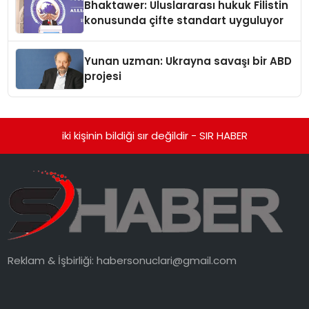
Bhaktawer: Uluslararası hukuk Filistin
konusunda çifte standart uyguluyor
Yunan uzman: Ukrayna savaşı bir ABD
projesi
iki kişinin bildiği sır değildir - SIR HABER
Reklam & İşbirliği:
habersonuclari@gmail.com