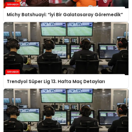
Michy Batshuayi: “İyi Bir Galatasaray Göremedik”
Trendyol Süper Lig 13. Hafta Maç Detayları