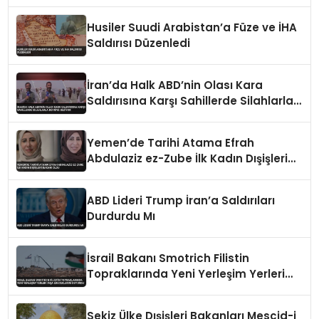
Husiler Suudi Arabistan’a Füze ve İHA
Saldırısı Düzenledi
İran’da Halk ABD’nin Olası Kara
Saldırısına Karşı Sahillerde Silahlarla
Devriye Geziyor
Yemen’de Tarihi Atama Efrah
Abdulaziz ez-Zube İlk Kadın Dışişleri
Bakanı Oldu
ABD Lideri Trump İran’a Saldırıları
Durdurdu Mı
İsrail Bakanı Smotrich Filistin
Topraklarında Yeni Yerleşim Yerleri
İnşa Edeceklerini Duyurdu
Sekiz Ülke Dışişleri Bakanları Mescid-i