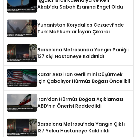
İşgalci İsrail Kalendiya ve Kefr
Akab’da Sabah Ezanına Engel Oldu
Yunanistan Korydallos Cezaevi’nde
Türk Mahkumlar İsyan Çıkardı
Barselona Metrosunda Yangın Paniği:
137 Kişi Hastaneye Kaldırıldı
Katar ABD İran Gerilimini Düşürmek
İçin Çabalıyor Hürmüz Boğazı Öncelikli
İran’dan Hürmüz Boğazı Açıklaması
ABD’nin Önerisi Reddedildi
Barselona Metrosu’nda Yangın Çıktı
137 Yolcu Hastaneye Kaldırıldı