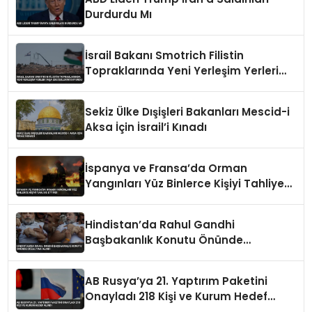
Durdurdu Mı
İsrail Bakanı Smotrich Filistin
Topraklarında Yeni Yerleşim Yerleri
İnşa Edeceklerini Duyurdu
Sekiz Ülke Dışişleri Bakanları Mescid-i
Aksa İçin İsrail’i Kınadı
İspanya ve Fransa’da Orman
Yangınları Yüz Binlerce Kişiyi Tahliye
Ettirdi
Hindistan’da Rahul Gandhi
Başbakanlık Konutu Önünde
Gözaltına Alındı
AB Rusya’ya 21. Yaptırım Paketini
Onayladı 218 Kişi ve Kurum Hedef
Alındı