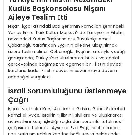
Kudüs Başkonsolosu Nişanı
Aileye Teslim Etti
Nişan, işgal altındaki Batı Şeria’nın Ramallah şehrindeki
Yunus Emre Türk Kültür Merkezi’nde Türkiye’nin Filistin
nezdindeki Kudüs Başkonsolosu Büyükelçi İsmail
Çobanoğlu tarafından Eygi’nin ailesine ulaştırılmak
üzere teslim alındı. Çobanoğlu, Eygi’nin ailesiyle yaptığı
görüşmede, Türkiye’nin uluslararası hukuk ve adalet
çerçevesinde bağımsız ve egemen bir Filistin devleti
kurulana kadar Filistin davasını savunmaya devam
edeceğini vurguladı.
İsrail Sorumluluğunu Üstlenmeye
Çağrı
İşgale ve İlhaka Karşı Akademik Girişim Genel Sekreteri
Remzi el-Avde, İsrail’in “Filistinli sivillere ve uluslararası
aktivistlere karşı işlediği suçlardan sorumlu tutulması”
çağrısında bulundu. Ayşenur Ezgi Eygi, işgal altındaki
Batı Şeria’nın Nablus kentine bağlı Beyta beldesinde