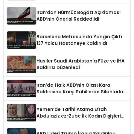
İran’dan Hürmüz Boğazı Açıklaması
ABD’nin Önerisi Reddedildi
Barselona Metrosu’nda Yangın Çıktı
137 Yolcu Hastaneye Kaldırıldı
Husiler Suudi Arabistan’a Füze ve İHA
Saldırısı Düzenledi
İran’da Halk ABD’nin Olası Kara
Saldırısına Karşı Sahillerde Silahlarla
Devriye Geziyor
Yemen’de Tarihi Atama Efrah
Abdulaziz ez-Zube İlk Kadın Dışişleri
Bakanı Oldu
ABD Lideri Trump İran’a Saldırıları