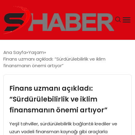
GÜNDEM
Ana Sayfa
Yaşam
Finans uzmanı açıkladı: “Sürdürülebilirlik ve iklim
MAGAZIN
finansmanın önemi artıyor”
TEKNOLOJI
Finans uzmanı açıkladı:
SPOR
“Sürdürülebilirlik ve iklim
finansmanın önemi artıyor”
EKONOMI
Yeşil tahviller, sürdürülebilirlik bağlantılı krediler ve
SIYASET
uzun vadeli finansman kaynağı gibi araçlarla