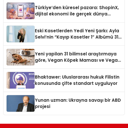
Türkiye’den küresel pazara: ShopinX,
dijital ekonomi ile gerçek dünya
alışverişini bir araya getirmeyi
hedefliyor
Eski Kasetlerden Yedi Yeni Şarkı: Ayla
Selvi’nin “Kayıp Kasetler 1” Albümü 31
Temmuz’da Çıktı
Yeni yapilan 31 bilimsel araştırmaya
göre, Vegan Köpek Maması ve Vegan
Kedi Mamasının İyi Sindirildiğini
Ortaya Koydu
Bhaktawer: Uluslararası hukuk Filistin
konusunda çifte standart uyguluyor
Yunan uzman: Ukrayna savaşı bir ABD
projesi