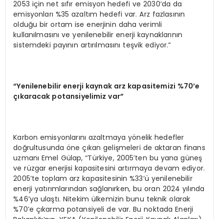
2053 için net sıfır emisyon hedefi ve 2030’da da
emisyonları %35 azaltım hedefi var. Arz fazlasının
olduğu bir ortam ise enerjinin daha verimli
kullanılmasını ve yenilenebilir enerji kaynaklarının
sistemdeki payının artırılmasını teşvik ediyor.”
“Yenilenebilir enerji kaynak arz kapasitemizi %70’e
çıkaracak potansiyelimiz var”
Karbon emisyonlarını azaltmaya yönelik hedefler
doğrultusunda öne çıkan gelişmeleri de aktaran finans
uzmanı Emel Gülap, “Türkiye, 2005’ten bu yana güneş
ve rüzgar enerjisi kapasitesini artırmaya devam ediyor.
2005’te toplam arz kapasitesinin %33’ü yenilenebilir
enerji yatırımlarından sağlanırken, bu oran 2024 yılında
%46’ya ulaştı. Nitekim ülkemizin bunu teknik olarak
%70’e çıkarma potansiyeli de var. Bu noktada Enerji