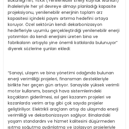
Bakanlığı’nın, YEKA (Yenilenebilir Enerji Kaynak Alanları)
ihaleleriyle her yıl devreye almayı planladığı kapasite
projeksiyonu, yenilenebilir enerjinin toplam arz
kapasitesi içindeki payını artırma hedefini ortaya
koruyor. Özel sektörün kendi dekarbonizasyon
hedefleriyle uyumlu gerçekleştirdiği yenilenebilir enerji
yatırımları da kendi enerjisini üreten bina ve
fabrikaların artışıyla yine önemli katkılarda bulunuyor”
diyerek sözlerine şunları ekledi:
“Sanayi, ulaşım ve bina yönetimi odağında bulunan
enerji verimliliği projeleri, finansman destekleriyle
birlikte her geçen gün artıyor. Sanayide yüksek verimli
motor kullanımı, basınçlı hava sistemlerindeki
kaçakların giderilmesi, ısıl geri kazanım projeleri ve
kazanlarda verim artışı gibi çok sayıda projeler
geliştiriliyor. Elektrikli araçların artışı da ulaşımda enerji
verimliliği ve dekarbonizasyon sağlıyor. Binalardaki
yaşam standardını ve hizmet kalitesini düşürmeden
ısıtma soğutma aydınlatma ve izolasyon projeleriyle