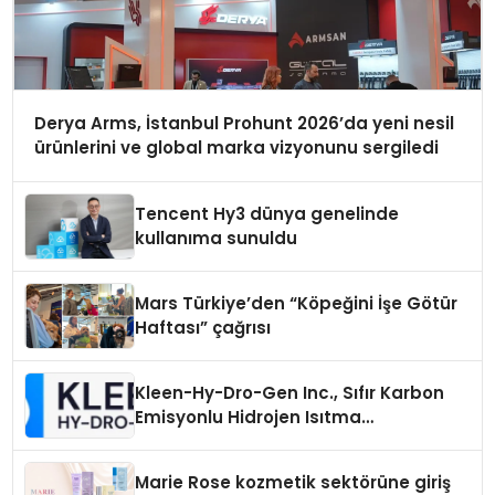
Derya Arms, İstanbul Prohunt 2026’da yeni nesil
ürünlerini ve global marka vizyonunu sergiledi
Tencent Hy3 dünya genelinde
kullanıma sunuldu
Mars Türkiye’den “Köpeğini İşe Götür
Haftası” çağrısı
Kleen-Hy-Dro-Gen Inc., Sıfır Karbon
Emisyonlu Hidrojen Isıtma
Teknolojisinde ISO ve TSSA
Düzenleyici Onaylarını Aldı
Marie Rose kozmetik sektörüne giriş