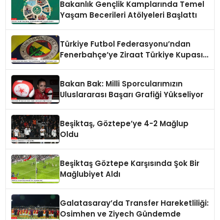
Bakanlık Gençlik Kamplarında Temel
Yaşam Becerileri Atölyeleri Başlattı
Türkiye Futbol Federasyonu’ndan
Fenerbahçe’ye Ziraat Türkiye Kupası
Yanıtı
Bakan Bak: Milli Sporcularımızın
Uluslararası Başarı Grafiği Yükseliyor
Beşiktaş, Göztepe’ye 4-2 Mağlup
Oldu
Beşiktaş Göztepe Karşısında Şok Bir
Mağlubiyet Aldı
Galatasaray’da Transfer Hareketliliği:
Osimhen ve Ziyech Gündemde