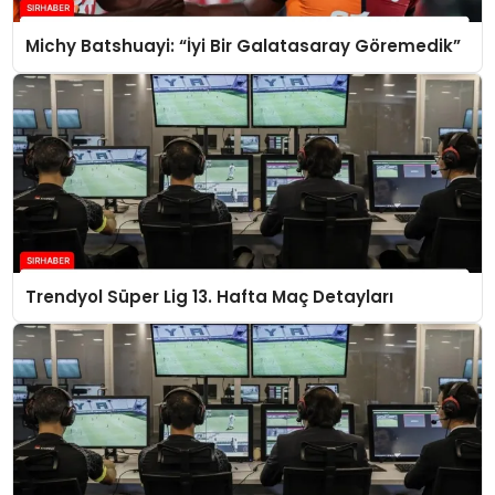
Michy Batshuayi: “İyi Bir Galatasaray Göremedik”
Trendyol Süper Lig 13. Hafta Maç Detayları