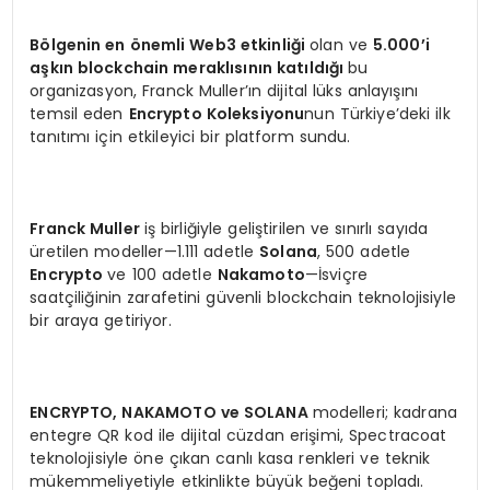
Bölgenin en önemli Web3 etkinliği
olan ve
5.000’i
aşkın blockchain meraklısının katıldığı
bu
organizasyon, Franck Muller’ın dijital lüks anlayışını
temsil eden
Encrypto Koleksiyonu
nun Türkiye’deki ilk
tanıtımı için etkileyici bir platform sundu.
Franck Muller
iş birliğiyle geliştirilen ve sınırlı sayıda
üretilen modeller—1.111 adetle
Solana
, 500 adetle
Encrypto
ve 100 adetle
Nakamoto
—İsviçre
saatçiliğinin zarafetini güvenli blockchain teknolojisiyle
bir araya getiriyor.
ENCRYPTO, NAKAMOTO ve SOLANA
modelleri; kadrana
entegre QR kod ile dijital cüzdan erişimi, Spectracoat
teknolojisiyle öne çıkan canlı kasa renkleri ve teknik
mükemmeliyetiyle etkinlikte büyük beğeni topladı.