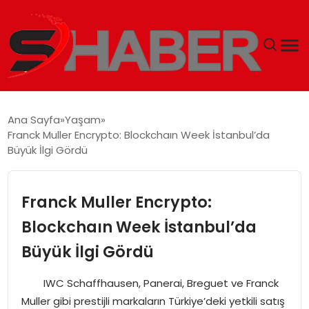
GÜNDEM
Ana Sayfa
Yaşam
Franck Muller Encrypto: Blockchaın Week İstanbul’da
MAGAZIN
Büyük İlgi Gördü
TEKNOLOJI
Franck Muller Encrypto:
SPOR
Blockchaın Week İstanbul’da
Büyük İlgi Gördü
EKONOMI
IWC Schaffhausen, Panerai, Breguet ve Franck
SIYASET
Muller gibi prestijli markaların Türkiye’deki yetkili satış