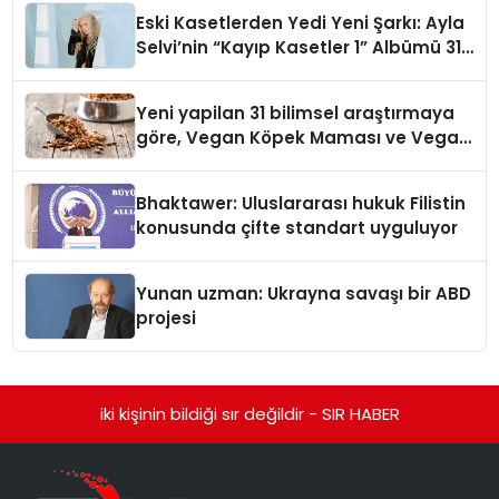
hedefliyor
Eski Kasetlerden Yedi Yeni Şarkı: Ayla
Selvi’nin “Kayıp Kasetler 1” Albümü 31
Temmuz’da Çıktı
Yeni yapilan 31 bilimsel araştırmaya
göre, Vegan Köpek Maması ve Vegan
Kedi Mamasının İyi Sindirildiğini
Ortaya Koydu
Bhaktawer: Uluslararası hukuk Filistin
konusunda çifte standart uyguluyor
Yunan uzman: Ukrayna savaşı bir ABD
projesi
iki kişinin bildiği sır değildir - SIR HABER