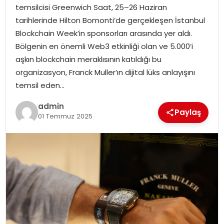
temsilcisi Greenwich Saat, 25–26 Haziran
EĞITIM
tarihlerinde Hilton Bomonti’de gerçekleşen İstanbul
Blockchain Week’in sponsorları arasında yer aldı.
YAŞAM
Bölgenin en önemli Web3 etkinliği olan ve 5.000’i
aşkın blockchain meraklısının katıldığı bu
organizasyon, Franck Muller’ın dijital lüks anlayışını
temsil eden…
admin
Paylaş
01 Temmuz 2025