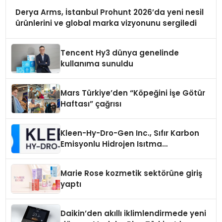
Derya Arms, İstanbul Prohunt 2026’da yeni nesil
ürünlerini ve global marka vizyonunu sergiledi
Tencent Hy3 dünya genelinde
kullanıma sunuldu
Mars Türkiye’den “Köpeğini İşe Götür
Haftası” çağrısı
Kleen-Hy-Dro-Gen Inc., Sıfır Karbon
Emisyonlu Hidrojen Isıtma
Teknolojisinde ISO ve TSSA
Düzenleyici Onaylarını Aldı
Marie Rose kozmetik sektörüne giriş
yaptı
Daikin’den akıllı iklimlendirmede yeni