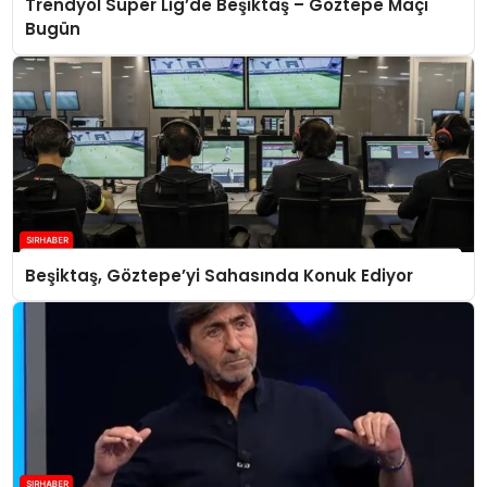
Trendyol Süper Lig’de Beşiktaş – Göztepe Maçı
Bugün
Beşiktaş, Göztepe’yi Sahasında Konuk Ediyor