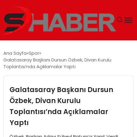
GÜNDEM
Ana Sayfa
Spor
Galatasaray Başkanı Dursun Özbek, Divan Kurulu
MAGAZIN
Toplantısı’nda Açıklamalar Yaptı
TEKNOLOJI
Galatasaray Başkanı Dursun
SPOR
Özbek, Divan Kurulu
Toplantısı’nda Açıklamalar
EKONOMI
Yaptı
SIYASET
Özbek, Başkan Adayı Süheyl Batum’a Yanıt Verdi