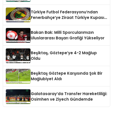
Türkiye Futbol Federasyonu’ndan
Fenerbahçe’ye Ziraat Türkiye Kupası
Yanıtı
Bakan Bak: Milli Sporcularımızın
Uluslararası Başarı Grafiği Yükseliyor
Beşiktaş, Göztepe’ye 4-2 Mağlup
Oldu
Beşiktaş Göztepe Karşısında Şok Bir
Mağlubiyet Aldı
Galatasaray’da Transfer Hareketliliği:
Osimhen ve Ziyech Gündemde