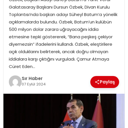
EĞITIM
Galatasaray Başkanı Dursun Özbek, Divan Kurulu
Toplantısı’nda başkan adayı Süheyl Batum’a yönelik
YAŞAM
açıklamalarda bulundu. Özbek, Batum’un kulübün
500 milyon dolar zarara uğrayacağını iddia
etmesine tepki göstererek, “Bana peşkeş çekiyor
diyemezsin” ifadelerini kullandı. Özbek, eleştirilere
açık olduklarını belirterek, ancak doğru olmayan
iddialara karşı çıktığını vurguladı. Çamur Atmaya
Cüret Eden…
Sır Haber
Paylaş
07 Eylül 2024