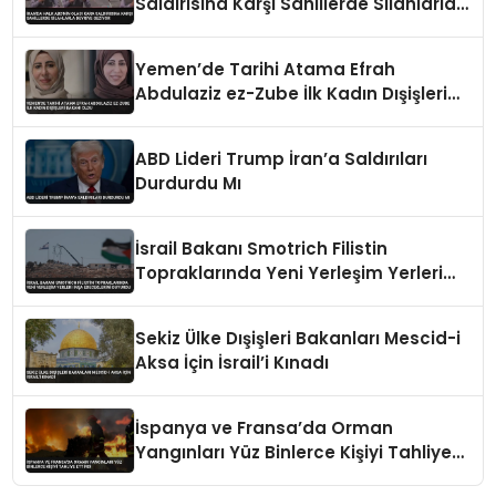
Saldırısına Karşı Sahillerde Silahlarla
Devriye Geziyor
Yemen’de Tarihi Atama Efrah
Abdulaziz ez-Zube İlk Kadın Dışişleri
Bakanı Oldu
ABD Lideri Trump İran’a Saldırıları
Durdurdu Mı
İsrail Bakanı Smotrich Filistin
Topraklarında Yeni Yerleşim Yerleri
İnşa Edeceklerini Duyurdu
Sekiz Ülke Dışişleri Bakanları Mescid-i
Aksa İçin İsrail’i Kınadı
İspanya ve Fransa’da Orman
Yangınları Yüz Binlerce Kişiyi Tahliye
Ettirdi