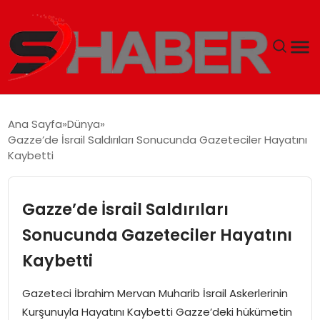
GÜNDEM
Ana Sayfa
Dünya
Gazze’de İsrail Saldırıları Sonucunda Gazeteciler Hayatını
MAGAZIN
Kaybetti
TEKNOLOJI
Gazze’de İsrail Saldırıları
SPOR
Sonucunda Gazeteciler Hayatını
Kaybetti
EKONOMI
Gazeteci İbrahim Mervan Muharib İsrail Askerlerinin
SIYASET
Kurşunuyla Hayatını Kaybetti Gazze’deki hükümetin