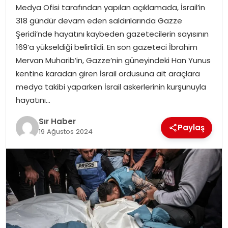
Medya Ofisi tarafından yapılan açıklamada, İsrail’in
EĞITIM
318 gündür devam eden saldırılarında Gazze
Şeridi’nde hayatını kaybeden gazetecilerin sayısının
YAŞAM
169’a yükseldiği belirtildi. En son gazeteci İbrahim
Mervan Muharib’in, Gazze’nin güneyindeki Han Yunus
kentine karadan giren İsrail ordusuna ait araçlara
medya takibi yaparken İsrail askerlerinin kurşunuyla
hayatını…
Sır Haber
Paylaş
19 Ağustos 2024