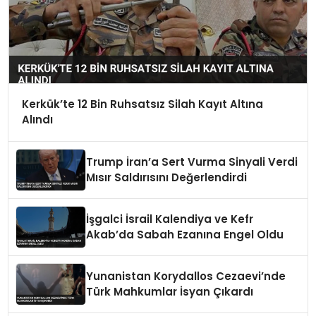
Kerkük’te 12 Bin Ruhsatsız Silah Kayıt Altına
Alındı
Trump İran’a Sert Vurma Sinyali Verdi
Mısır Saldırısını Değerlendirdi
İşgalci İsrail Kalendiya ve Kefr
Akab’da Sabah Ezanına Engel Oldu
Yunanistan Korydallos Cezaevi’nde
Türk Mahkumlar İsyan Çıkardı