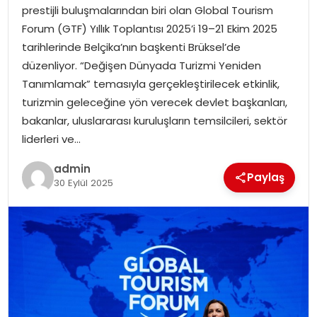
prestijli buluşmalarından biri olan Global Tourism
EĞITIM
Forum (GTF) Yıllık Toplantısı 2025’i 19–21 Ekim 2025
tarihlerinde Belçika’nın başkenti Brüksel’de
YAŞAM
düzenliyor. “Değişen Dünyada Turizmi Yeniden
Tanımlamak” temasıyla gerçekleştirilecek etkinlik,
turizmin geleceğine yön verecek devlet başkanları,
bakanlar, uluslararası kuruluşların temsilcileri, sektör
liderleri ve…
admin
Paylaş
30 Eylül 2025