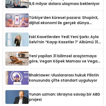
9,6 milyar dolara ulaşması bekleniyor
Türkiye’den küresel pazara: ShopinX,
dijital ekonomi ile gerçek dünya
alışverişini bir araya getirmeyi
hedefliyor
Eski Kasetlerden Yedi Yeni Şarkı: Ayla
Selvi’nin “Kayıp Kasetler 1” Albümü 31
Temmuz’da Çıktı
Yeni yapilan 31 bilimsel araştırmaya
göre, Vegan Köpek Maması ve Vegan
Kedi Mamasının İyi Sindirildiğini
Ortaya Koydu
Bhaktawer: Uluslararası hukuk Filistin
konusunda çifte standart uyguluyor
Yunan uzman: Ukrayna savaşı bir ABD
projesi