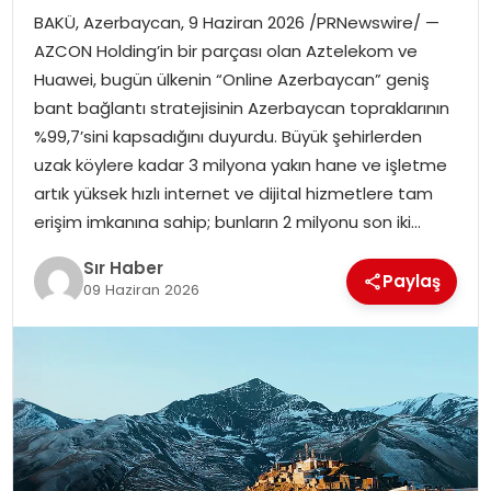
BAKÜ, Azerbaycan, 9 Haziran 2026 /PRNewswire/ —
EĞITIM
AZCON Holding’in bir parçası olan Aztelekom ve
Huawei, bugün ülkenin “Online Azerbaycan” geniş
YAŞAM
bant bağlantı stratejisinin Azerbaycan topraklarının
%99,7’sini kapsadığını duyurdu. Büyük şehirlerden
uzak köylere kadar 3 milyona yakın hane ve işletme
artık yüksek hızlı internet ve dijital hizmetlere tam
erişim imkanına sahip; bunların 2 milyonu son iki…
Sır Haber
Paylaş
09 Haziran 2026