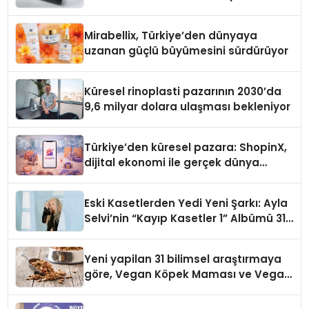
Mirabellix, Türkiye’den dünyaya
uzanan güçlü büyümesini sürdürüyor
Küresel rinoplasti pazarının 2030’da
9,6 milyar dolara ulaşması bekleniyor
Türkiye’den küresel pazara: ShopinX,
dijital ekonomi ile gerçek dünya
alışverişini bir araya getirmeyi
hedefliyor
Eski Kasetlerden Yedi Yeni Şarkı: Ayla
Selvi’nin “Kayıp Kasetler 1” Albümü 31
Temmuz’da Çıktı
Yeni yapilan 31 bilimsel araştırmaya
göre, Vegan Köpek Maması ve Vegan
Kedi Mamasının İyi Sindirildiğini
Ortaya Koydu