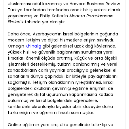
uluslararası ödül kazanmış ve Harvard Business Review
Türkiye tarafından tarafından örnek bir iş vakası olarak
yayınlanmış ve Philip Kotler’in
Modern Pazarlamanın
İlkeleri
kitabında yer almıştır.
Daha önce, Azerbaycan’ın kırsal bölgelerinin çoğunda
modern iletişim ve dijital hizmetlere erişim sınırlıydı.
Örneğin
Khinalig
gibi geleneksel uzak dağ köylerinde,
yüksek hızlı ve güvenilir bağlantının sunulması yerel
fırsatları önemli ölçüde artırmış, küçük ve orta ölçekli
işletmeleri desteklemiş, turizmi canlandırmış ve yerel
zanaatkârların canlı yayınlar aracılığıyla geleneksel el
sanatlarını dünya çapındaki bir kitleyle paylaşmalarını
sağlamıştır. İletişim olanaklarının iyileştirilmesi, kırsal
bölgelerdeki okulların çevrimiçi eğitime erişimini de
genişleterek dijital uçurumun kapanmasına katkıda
bulunmuş ve kırsal bölgelerdeki öğrencilere,
kentlerdeki akranlarıyla kıyaslanabilir düzeyde daha
fazla erişim ve öğrenim fırsatı sunmuştur.
Online eğitimin yanı sıra, ülke genelinde tele-tıp ve