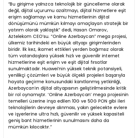
“Bu girişime yalnızca teknolojik bir güncelleme olarak
değil, dijital uçurumu azaltmayı, dijital hizmetlere eşit
erişim sağlamayı ve kamu hizmetlerinin dijital
dönüşümünü mümkün kılmayı amaçlayan stratejik bir
yatırım olarak yaklaştık” dedi, Hasan Omarov,
Aztelekom CEO’su. “Online Azerbaycan” mega projesi,
ülkemiz tarihindeki en büyük altyapı girişimlerinden
biridir. İlk kez, ikamet ettikleri yerden bağımsız olarak
tüm vatandaşlara yüksek hızlı ve güvenilir internet
hizmetlerine eşit erişim ve eşit dijital fırsatlar
sunulmaktadır. Huawei’nin yüksek teknik potansiyeli,
yenilikçi çözümleri ve büyük ölçekli projeleri başarıyla
hayata geçirme konusundaki kanıtlanmış yetkinliği,
Azerbaycan’ın dijital altyapısının geliştirilmesinde kritik
bir rol oynamıştır. ‘Online Azerbaycan’ mega projesinin
temelleri üzerine inşa edilen 10G ve 50G PON gibi ileri
teknolojilerin devreye alınması, yakın gelecekte evlere
ve işyerlerine ultra hızlı, güvenilir ve yüksek kapasiteli
geniş bant hizmetlerinin sunulmasını daha da
mümkün kılacaktır.”