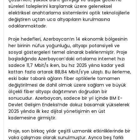
süreleri taleplerini karşılamak üzere geleneksel
elektriksel anahtarlama sistemlerini optik teknolojilerle
değiştiren uçtan uca altyapıların kurulmasına
odaklanmaktadır.
Proje hedefleri, Azerbaycan’ın 14 ekonomik bölgesinin
her birinin nüfus yoğunluğu, altyapı potansiyeli ve
sosyal göstergeleri temel alınarak belirlenmiştir. Proje
başladığında Azerbaycan’daki ortalama internet hızı
sadece 11,7 Mbit/s iken, bu hız 2025 yılına kadar yedi
kattan fazla artarak 88,84 Mbit/s’ye ulaştı. Bu ilerleme,
eski bakır tabanlı ağların fiber optiklerle tamamen
değiştirilmesi de dahil olmak üzere sağlam ve büyük
ölçekli fiber altyapı dağıtımının doğrudan bir
sonucudur. Azerbaycan, sadece bir yıl içinde BM E-
Devlet Gelişim Endeksi’nde dokuz basamak yükselerek
2025 yılında ilk kez dijital yönetişimin en üst
kademesine girmiştir.
Proje, son birkaç yıldır çeşitli uzmanlık etkinliklerinde bir
vaka çalışması olarak sunulmuştur. Ayrıca beş farklı