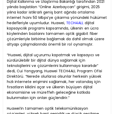
Dijital Kalkınma ve Ulaştırma Bakanlığı tarafından 2021
yılında başlatılan “Online Azerbaycan” girişimi, 2025
yılına kadar istikrarlı geniş bant ağında ortalama
internet hızını 50 Mbps’ye çıkarma yönündeki hükümet
hedefleriyle uyumludur. Huawei,
TECH4ALL
dijital
kapsayıcılık programı kapsamında, ülkenin en ücra
köylerinden bazılarını tamamen optik gigabit fiber
çözümleriyle birbirine bağlamak da dahil olmak üzere
altyapı çalışmalarında önemli bir rol oynamıştır.
“Huawei, dijital uçurumu kapatmak ve kapsayıcı ve
sürdürülebilir bir dijital dünya sağlamak için
teknolojilerini ve çözümlerini kullanmaya kararlıdır”
dedi, Cui Yangyang, Huawei TECH4ALL Program Ofisi
Direktörü. “Nerede olurlarsa olsunlar herkesin yüksek
hızlı internete erişimini sağlamak, her vatandaş için
fırsatların kilidini açar ve ülkenin büyüyen dijital
ekonomisine ve müreffeh geleceğine katkıda
bulunmaları için onları güçlendirir.”
Huawei’in tamamen optik telekomünikasyon
çözümleri, yüksek bant genişliği ve düşük gecikme