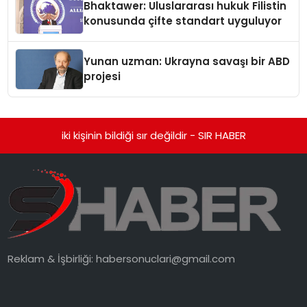
Bhaktawer: Uluslararası hukuk Filistin
konusunda çifte standart uyguluyor
Yunan uzman: Ukrayna savaşı bir ABD
projesi
iki kişinin bildiği sır değildir - SIR HABER
Reklam & İşbirliği:
habersonuclari@gmail.com