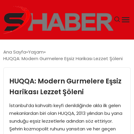
GÜNDEM
Ana Sayfa
Yaşam
HUQQA: Modern Gurmelere Eşsiz Harikası Lezzet Şöleni
MAGAZIN
TEKNOLOJI
HUQQA: Modern Gurmelere Eşsiz
Harikası Lezzet Şöleni
SPOR
İstanbul’da kahvaltı keyfi denildiğinde akla ilk gelen
EKONOMI
mekanlardan biri olan HUQQA, 2013 yılından bu yana
sunduğu eşsiz lezzetlerle adından söz ettiriyor.
SIYASET
Şehrin kozmopolit ruhunu yansıtan ve her geçen