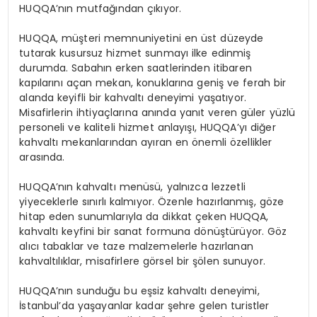
HUQQA’nın mutfağından çıkıyor.
HUQQA, müşteri memnuniyetini en üst düzeyde
tutarak kusursuz hizmet sunmayı ilke edinmiş
durumda. Sabahın erken saatlerinden itibaren
kapılarını açan mekan, konuklarına geniş ve ferah bir
alanda keyifli bir kahvaltı deneyimi yaşatıyor.
Misafirlerin ihtiyaçlarına anında yanıt veren güler yüzlü
personeli ve kaliteli hizmet anlayışı, HUQQA’yı diğer
kahvaltı mekanlarından ayıran en önemli özellikler
arasında.
HUQQA’nın kahvaltı menüsü, yalnızca lezzetli
yiyeceklerle sınırlı kalmıyor. Özenle hazırlanmış, göze
hitap eden sunumlarıyla da dikkat çeken HUQQA,
kahvaltı keyfini bir sanat formuna dönüştürüyor. Göz
alıcı tabaklar ve taze malzemelerle hazırlanan
kahvaltılıklar, misafirlere görsel bir şölen sunuyor.
HUQQA’nın sunduğu bu eşsiz kahvaltı deneyimi,
İstanbul’da yaşayanlar kadar şehre gelen turistler