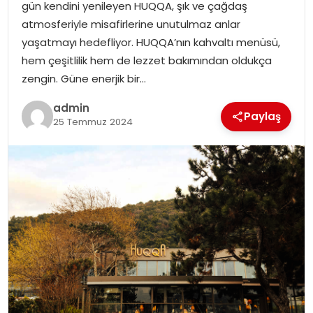
gün kendini yenileyen HUQQA, şık ve çağdaş
EĞITIM
atmosferiyle misafirlerine unutulmaz anlar
yaşatmayı hedefliyor. HUQQA’nın kahvaltı menüsü,
YAŞAM
hem çeşitlilik hem de lezzet bakımından oldukça
zengin. Güne enerjik bir…
admin
Paylaş
25 Temmuz 2024