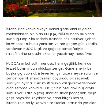
İstanbul’da kahvaltı keyfi denildiğinde akla ilk gelen
mekanlardan biri olan HUQQA, 2013 yılından bu yana
sunduğu eşsiz lezzetlerle adından söz ettiriyor. Şehrin
kozmopolit ruhunu yansıtan ve her geçen gün kendini
yenileyen HUQQA, şık ve çağdaş atmosferiyle
misafirlerine unutulmaz anlar yaşatmayı hedefliyor.
HUQQA’nın kahvaltı menüsü, hem çeşitlilik hem de
lezzet bakımından oldukça zengin. Güne enerjik bir
başlangıç yapmak isteyenler için taze meyve suları ve
zengin içerikli smoothie’ler, doyurucu bir seçenek
sunuyor. Ayrıca, Türk mutfağının vazgeçilmezlerinden
olan serpme kahvaltı, HUQQA’nın özel dokunuşlarıyla
sunuluyor. Taze pişmiş simitler, sıcak poğaçalar, çeşit
çeşit peynirler, zeytinler ve daha birçok lezzet,
İstanbul’un en iyi kahvaltı mekanları arasında yer alan