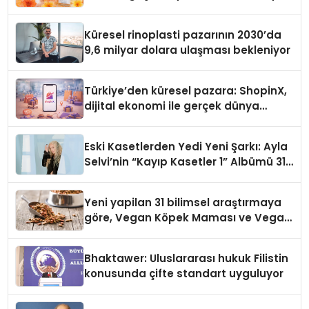
Küresel rinoplasti pazarının 2030’da
9,6 milyar dolara ulaşması bekleniyor
Türkiye’den küresel pazara: ShopinX,
dijital ekonomi ile gerçek dünya
alışverişini bir araya getirmeyi
hedefliyor
Eski Kasetlerden Yedi Yeni Şarkı: Ayla
Selvi’nin “Kayıp Kasetler 1” Albümü 31
Temmuz’da Çıktı
Yeni yapilan 31 bilimsel araştırmaya
göre, Vegan Köpek Maması ve Vegan
Kedi Mamasının İyi Sindirildiğini
Ortaya Koydu
Bhaktawer: Uluslararası hukuk Filistin
konusunda çifte standart uyguluyor