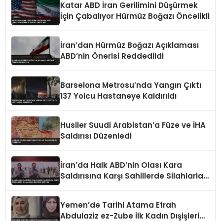
Katar ABD İran Gerilimini Düşürmek
İçin Çabalıyor Hürmüz Boğazı Öncelikli
İran’dan Hürmüz Boğazı Açıklaması
ABD’nin Önerisi Reddedildi
Barselona Metrosu’nda Yangın Çıktı
137 Yolcu Hastaneye Kaldırıldı
Husiler Suudi Arabistan’a Füze ve İHA
Saldırısı Düzenledi
İran’da Halk ABD’nin Olası Kara
Saldırısına Karşı Sahillerde Silahlarla
Devriye Geziyor
Yemen’de Tarihi Atama Efrah
Abdulaziz ez-Zube İlk Kadın Dışişleri