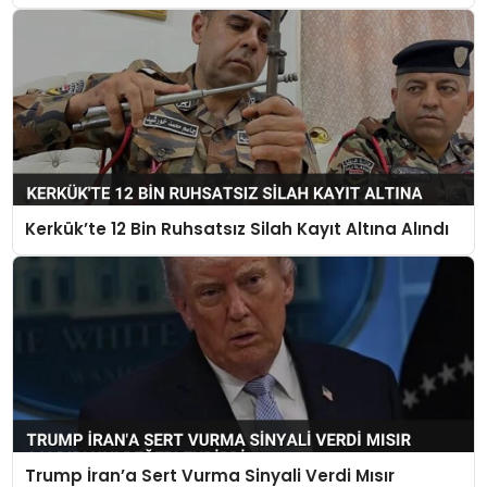
Kerkük’te 12 Bin Ruhsatsız Silah Kayıt Altına Alındı
Trump İran’a Sert Vurma Sinyali Verdi Mısır