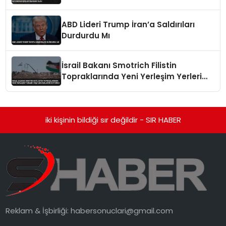
Bakanı Oldu
ABD Lideri Trump İran’a Saldırıları
Durdurdu Mı
İsrail Bakanı Smotrich Filistin
Topraklarında Yeni Yerleşim Yerleri
İnşa Edeceklerini Duyurdu
iki kişinin bildiği sır değildir - SIR HABER
Reklam & İşbirliği:
habersonuclari@gmail.com