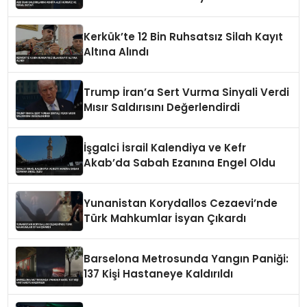
Kerkük’te 12 Bin Ruhsatsız Silah Kayıt
Altına Alındı
Trump İran’a Sert Vurma Sinyali Verdi
Mısır Saldırısını Değerlendirdi
İşgalci İsrail Kalendiya ve Kefr
Akab’da Sabah Ezanına Engel Oldu
Yunanistan Korydallos Cezaevi’nde
Türk Mahkumlar İsyan Çıkardı
Barselona Metrosunda Yangın Paniği:
137 Kişi Hastaneye Kaldırıldı