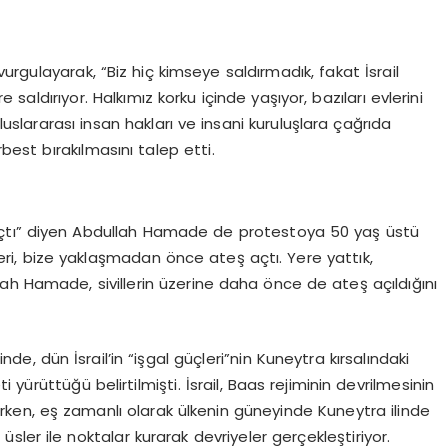
 vurgulayarak, “Biz hiç kimseye saldırmadık, fakat İsrail
re saldırıyor. Halkımız korku içinde yaşıyor, bazıları evlerini
luslararası insan hakları ve insani kuruluşlara çağrıda
est bırakılmasını talep etti.
 açtı” diyen Abdullah Hamade de protestoya 50 yaş üstü
skerleri, bize yaklaşmadan önce ateş açtı. Yere yattık,
ah Hamade, sivillerin üzerine daha önce de ateş açıldığını
de, dün İsrail’in “işgal güçleri”nin Kuneytra kırsalındaki
yürüttüğü belirtilmişti. İsrail, Baas rejiminin devrilmesinin
nlerken, eş zamanlı olarak ülkenin güneyinde Kuneytra ilinde
üsler ile noktalar kurarak devriyeler gerçekleştiriyor.