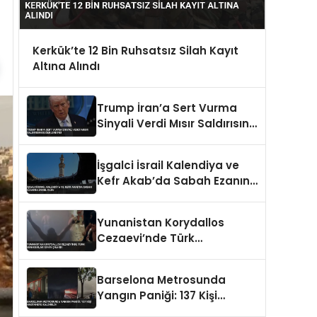
Kerkük’te 12 Bin Ruhsatsız Silah Kayıt
Altına Alındı
Trump İran’a Sert Vurma
Sinyali Verdi Mısır Saldırısını
Değerlendirdi
İşgalci İsrail Kalendiya ve
Kefr Akab’da Sabah Ezanına
Engel Oldu
Yunanistan Korydallos
Cezaevi’nde Türk
Mahkumlar İsyan Çıkardı
Barselona Metrosunda
Yangın Paniği: 137 Kişi
Hastaneye Kaldırıldı