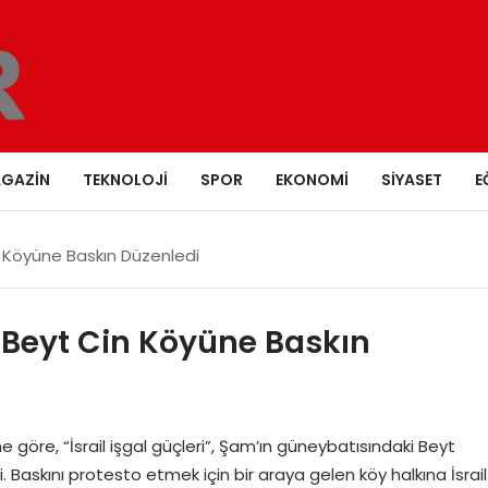
GAZIN
TEKNOLOJI
SPOR
EKONOMI
SIYASET
E
in Köyüne Baskın Düzenledi
ki Beyt Cin Köyüne Baskın
e göre, “İsrail işgal güçleri”, Şam’ın güneybatısındaki Beyt
 Baskını protesto etmek için bir araya gelen köy halkına İsrail