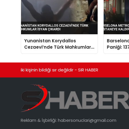
Yunanistan Korydallos
Barselon
Cezaevi’nde Türk Mahkumlar
Paniği: 1
İsyan Çıkardı
Kaldırıldı
iki kişinin bildiği sır değildir - SIR HABER
Reklam & İşbirliği:
habersonuclari@gmail.com