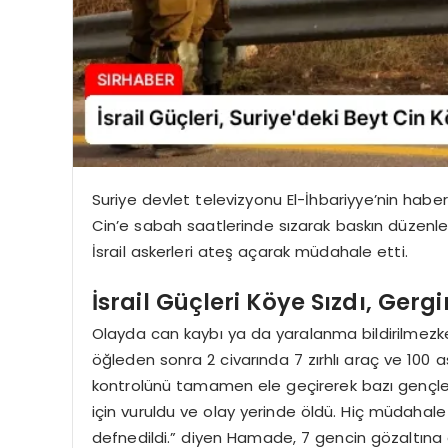
Suriye devlet televizyonu El-İhbariyye’nin haberi
Cin’e sabah saatlerinde sızarak baskın düzenled
İsrail askerleri ateş açarak müdahale etti.
İsrail Güçleri Köye Sızdı, Ger
Olayda can kaybı ya da yaralanma bildirilmezke
öğleden sonra 2 civarında 7 zırhlı araç ve 100 as
kontrolünü tamamen ele geçirerek bazı gençleri
için vuruldu ve olay yerinde öldü. Hiç müdahal
defnedildi.” diyen Hamade, 7 gencin gözaltına alı