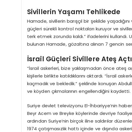
Sivillerin Yaşamı Tehlikede
Hamade, sivillerin barışçıl bir şekilde yaşadığını
güçleri sürekli kontrol noktaları kuruyor ve siville
terk etmek zorunda kaldı.” ifadelerini kullandı. U
bulunan Hamade, gözaltına alınan 7 gencin serb
İsrail Güçleri Sivillere Ateş Açtı
“İsrail askerleri, bize yaklaşmadan önce ateş
kişilerle birlikte katıldıklarını aktardı. “İsrail a
kaçmadık ve bekledik.” şeklinde konuşan Abdull
ve köyden çıkmalarının engellendiğini kaydetti.
Suriye devlet televizyonu El-İhbariyye’nin haberin
Beyr Acem ve Breyke köylerinde devriye faaliyeti 
ardından Suriye’nin birçok iline saldırılar düze
1974 çatışmasızlık hattı içinde ve dışında askeri 