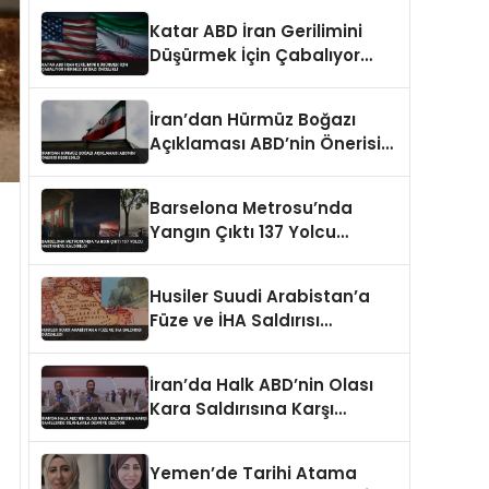
Katar ABD İran Gerilimini
Düşürmek İçin Çabalıyor
Hürmüz Boğazı Öncelikli
İran’dan Hürmüz Boğazı
Açıklaması ABD’nin Önerisi
Reddedildi
Barselona Metrosu’nda
Yangın Çıktı 137 Yolcu
Hastaneye Kaldırıldı
Husiler Suudi Arabistan’a
Füze ve İHA Saldırısı
Düzenledi
İran’da Halk ABD’nin Olası
Kara Saldırısına Karşı
Sahillerde Silahlarla Devriye
Geziyor
Yemen’de Tarihi Atama