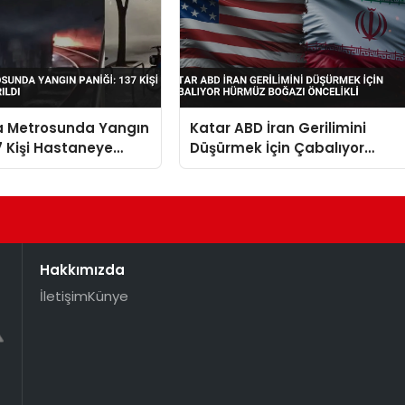
a Metrosunda Yangın
Katar ABD İran Gerilimini
37 Kişi Hastaneye
Düşürmek İçin Çabalıyor
Hürmüz Boğazı Öncelikli
Hakkımızda
İletişim
Künye