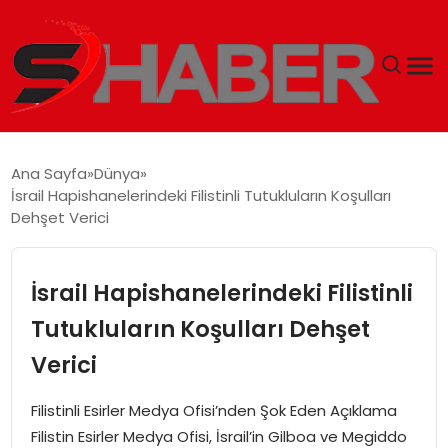
GÜNDEM
Ana Sayfa
Dünya
İsrail Hapishanelerindeki Filistinli Tutukluların Koşulları
MAGAZIN
Dehşet Verici
TEKNOLOJI
İsrail Hapishanelerindeki Filistinli
SPOR
Tutukluların Koşulları Dehşet
Verici
EKONOMI
Filistinli Esirler Medya Ofisi’nden Şok Eden Açıklama
SIYASET
Filistin Esirler Medya Ofisi, İsrail’in Gilboa ve Megiddo