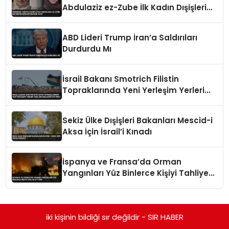
Abdulaziz ez-Zube İlk Kadın Dışişleri
Bakanı Oldu
ABD Lideri Trump İran’a Saldırıları
Durdurdu Mı
İsrail Bakanı Smotrich Filistin
Topraklarında Yeni Yerleşim Yerleri
İnşa Edeceklerini Duyurdu
Sekiz Ülke Dışişleri Bakanları Mescid-i
Aksa İçin İsrail’i Kınadı
İspanya ve Fransa’da Orman
Yangınları Yüz Binlerce Kişiyi Tahliye
Ettirdi
iki kişinin bildiği sır değildir - SIR HABER