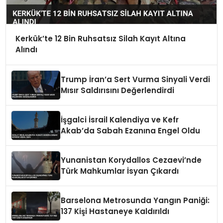
Kerkük’te 12 Bin Ruhsatsız Silah Kayıt Altına
Alındı
Trump İran’a Sert Vurma Sinyali Verdi
Mısır Saldırısını Değerlendirdi
İşgalci İsrail Kalendiya ve Kefr
Akab’da Sabah Ezanına Engel Oldu
Yunanistan Korydallos Cezaevi’nde
Türk Mahkumlar İsyan Çıkardı
Barselona Metrosunda Yangın Paniği:
137 Kişi Hastaneye Kaldırıldı