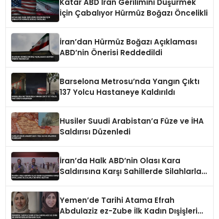
Katar ABD İran Gerilimini Düşürmek
İçin Çabalıyor Hürmüz Boğazı Öncelikli
İran’dan Hürmüz Boğazı Açıklaması
ABD’nin Önerisi Reddedildi
Barselona Metrosu’nda Yangın Çıktı
137 Yolcu Hastaneye Kaldırıldı
Husiler Suudi Arabistan’a Füze ve İHA
Saldırısı Düzenledi
İran’da Halk ABD’nin Olası Kara
Saldırısına Karşı Sahillerde Silahlarla
Devriye Geziyor
Yemen’de Tarihi Atama Efrah
Abdulaziz ez-Zube İlk Kadın Dışişleri