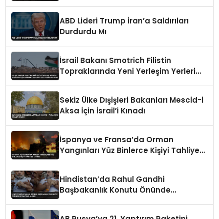
Bakanı Oldu
ABD Lideri Trump İran’a Saldırıları
Durdurdu Mı
İsrail Bakanı Smotrich Filistin
Topraklarında Yeni Yerleşim Yerleri
İnşa Edeceklerini Duyurdu
Sekiz Ülke Dışişleri Bakanları Mescid-i
Aksa İçin İsrail’i Kınadı
İspanya ve Fransa’da Orman
Yangınları Yüz Binlerce Kişiyi Tahliye
Ettirdi
Hindistan’da Rahul Gandhi
Başbakanlık Konutu Önünde
Gözaltına Alındı
AB Rusya’ya 21. Yaptırım Paketini