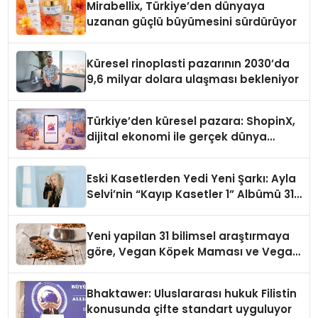
Mirabellix, Türkiye’den dünyaya
uzanan güçlü büyümesini sürdürüyor
Küresel rinoplasti pazarının 2030’da
9,6 milyar dolara ulaşması bekleniyor
Türkiye’den küresel pazara: ShopinX,
dijital ekonomi ile gerçek dünya
alışverişini bir araya getirmeyi
hedefliyor
Eski Kasetlerden Yedi Yeni Şarkı: Ayla
Selvi’nin “Kayıp Kasetler 1” Albümü 31
Temmuz’da Çıktı
Yeni yapilan 31 bilimsel araştırmaya
göre, Vegan Köpek Maması ve Vegan
Kedi Mamasının İyi Sindirildiğini
Ortaya Koydu
Bhaktawer: Uluslararası hukuk Filistin
konusunda çifte standart uyguluyor