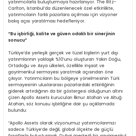
yatırımcılarla buluşturmaya hazırlanıyor. The Ritz-
Carlton, İstanbul’da düzenlenecek özel etkinlikte,
yatırımcıların farklı pazarlara açılması için vizyoner
bakış açısı yaratılması hedefleniyor.
“Bu işbirliği, kalite ve güven odaklı bir sinerjinin
sonucu”
Türkiye’de yerleşik gerçek ve tüzel kişilerin yurt dışı
yatırımlarının yaklaşık %10’unu oluşturan Yakın Doğu,
Ortadoğu ve Asya ülkeleri, özellikle inşaat ve
gayrimenkul sermayesi yaratmak açısından öne
çıkıyor. Yatırımcıların bu bölgeye yönelmesinin Türk
sermayesinin uluslararası pazarlardaki etkinliğinin
giderek artırdığının da bir göstergesi olduğunun altını
çizen Apollo Assets kurucuları İlknur Atahan ve Altuğ
Atahan, söz konusu işbirliğine dair şu açıklamada
bulundu:
“Apollo Assets olarak vizyonumuz yatırımcılarımızı
sadece Türkiye’de değil, global ölçekte de güçlü
fırsatlarla buluşturmak. Dubai merkezli bir gayrimenkul