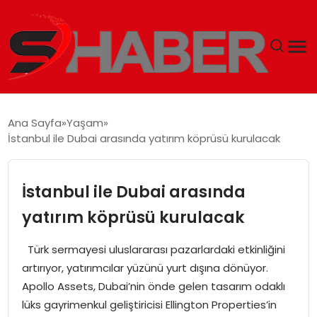
GÜNDEM
Ana Sayfa
Yaşam
İstanbul ile Dubai arasında yatırım köprüsü kurulacak
MAGAZIN
TEKNOLOJI
İstanbul ile Dubai arasında
yatırım köprüsü kurulacak
SPOR
Türk sermayesi uluslararası pazarlardaki etkinliğini
EKONOMI
artırıyor, yatırımcılar yüzünü yurt dışına dönüyor.
Apollo Assets, Dubai’nin önde gelen tasarım odaklı
SIYASET
lüks gayrimenkul geliştiricisi Ellington Properties’in