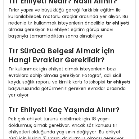
Tır Ehliyeti Nedir? Nasıl Alınır?
Tırlar yapısı ve büyüklüğü gereği farklı bir eğitim ile
kullanılabilecek motorlu araçlar arasında yer alıyor. Bu
nedenle tır kullanmak isteyenlerin öncelikle
tır ehliyeti
alması gerekiyor. Bu ehliyet eğitim görüp sınavı
başarıyla tamamladıktan sonra alınabiliyor.
Tır Sürücü Belgesi Almak İçin
Hangi Evraklar Gereklidir?
Tır kullanmak için ehliyet almak isteyenlerin bazı
evraklara sahip olması gerekiyor. Fotoğraf, adli sicil
kaydı, sağlık raporu ve kimlik kartı fotokopisi
tır ehliyeti
başvurusunda götürmeniz gereken evraklar arasında
yer alıyor.
Tır Ehliyeti Kaç Yaşında Alınır?
Pek çok ehliyet türünü alabilmek için 18 yaşını
doldurmuş olmak gerekiyor. Ancak söz konusu tır
ehliyetleri olduğunda yaş sınırı değişiyor. Bu ehliyet
türü için kişinin 21 yaşını doldurmuş olması gerekiyor.