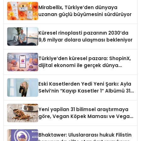
Mirabellix, Türkiye’den dünyaya
uzanan güçlü büyümesini sürdürüyor
Küresel rinoplasti pazarının 2030’da
9,6 milyar dolara ulaşması bekleniyor
Türkiye’den küresel pazara: ShopinX,
dijital ekonomi ile gerçek dünya
alışverişini bir araya getirmeyi
hedefliyor
Eski Kasetlerden Yedi Yeni Şarkı: Ayla
Selvi’nin “Kayıp Kasetler 1” Albümü 31
Temmuz’da Çıktı
Yeni yapilan 31 bilimsel araştırmaya
göre, Vegan Köpek Maması ve Vegan
Kedi Mamasının İyi Sindirildiğini
Ortaya Koydu
Bhaktawer: Uluslararası hukuk Filistin