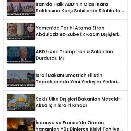
İran’da Halk ABD’nin Olası Kara
Saldırısına Karşı Sahillerde Silahlarla
Devriye Geziyor
Yemen’de Tarihi Atama Efrah
Abdulaziz ez-Zube İlk Kadın Dışişleri
Bakanı Oldu
ABD Lideri Trump İran’a Saldırıları
Durdurdu Mı
İsrail Bakanı Smotrich Filistin
Topraklarında Yeni Yerleşim Yerleri
İnşa Edeceklerini Duyurdu
Sekiz Ülke Dışişleri Bakanları Mescid-i
Aksa İçin İsrail’i Kınadı
İspanya ve Fransa’da Orman
Yangınları Yüz Binlerce Kişiyi Tahliye