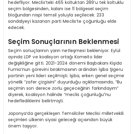
hedefliyor. Meclis’teki 465 koltuktan 289’u tek koltuklu
seçim bölgesinden, kalanı ise 11 bölgesel seçim
bloğundan nispi temsil yoluyla seçilecek. 233
sandalyeyi kazanan parti Meclis’te çoğunluğu elde
edecek.
Seçim Sonuçlarının Beklenmesi
Seçim sonuçlarının yarın netleşmesi bekleniyor. Eylül
ayında LDP ve koalisyon ortağı Komeito lider
değişikliğine gitti. 2021-2024 dönemi Başbakanı Kişida
Fumio’nun görevini bırakmasının ardından İşiba Şigeru
partinin yeni lideri seçilmişti. İşiba, erken genel seçime
yönelik “zafer çizgisini” duyurduğu açıklamasında, “Bu
seçimin son derece zorlu geçeceğinin farkındayım”
diyerek, koalisyon halinde “meclis çoğunluğu”nu
hedeflediklerini belirtmişti.
Japonya’da gerçekleşen Temsilciler Meclisi milletvekili
seçimleri ülkenin siyasi geleceği açısından büyük
önem taşıyor.