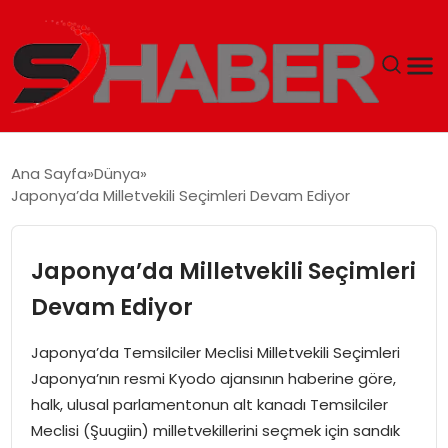
GÜNDEM
Ana Sayfa
Dünya
Japonya’da Milletvekili Seçimleri Devam Ediyor
MAGAZIN
TEKNOLOJI
Japonya’da Milletvekili Seçimleri
Devam Ediyor
SPOR
Japonya’da Temsilciler Meclisi Milletvekili Seçimleri
EKONOMI
Japonya’nın resmi Kyodo ajansının haberine göre,
halk, ulusal parlamentonun alt kanadı Temsilciler
SIYASET
Meclisi (Şuugiin) milletvekillerini seçmek için sandık