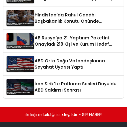
Ettirdi
Hindistan’da Rahul Gandhi
Başbakanlık Konutu Önünde
Gözaltına Alındı
AB Rusya’ya 21. Yaptırım Paketini
Onayladı 218 Kişi ve Kurum Hedef
Alındı
ABD Orta Doğu Vatandaşlarına
Seyahat Uyarısı Yaptı
İran Sirik’te Patlama Sesleri Duyuldu
ABD Saldırısı Sonrası
iki kişinin bildiği sır değildir - SIR HABER