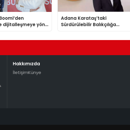
Boomi’den
Adana Karataş’taki
e dijitalleşmeye yön
Sürdürülebilir Balıkçılığa
ratejik ortaklık
Destek Projesi ilk yılını
tamamladı
Hakkımızda
İletişim
Künye