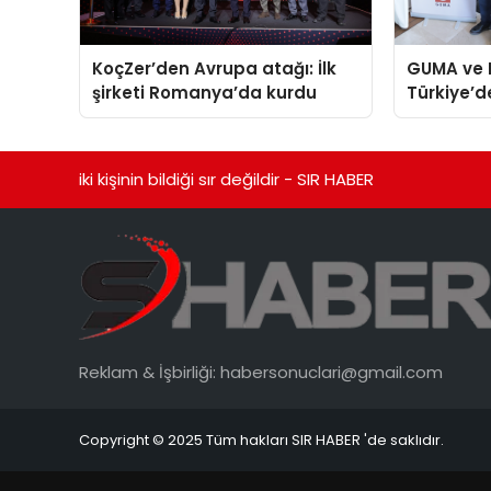
KoçZer’den Avrupa atağı: İlk
GUMA ve 
şirketi Romanya’da kurdu
Türkiye’d
verecek st
iki kişinin bildiği sır değildir - SIR HABER
Reklam & İşbirliği:
habersonuclari@gmail.com
Copyright © 2025 Tüm hakları SIR HABER 'de saklıdır.