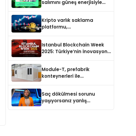
salımını güneş enerjisiyle
nötrleyen Greenzy, İşCep
uygulamasına eklendi!
Kripto varlık saklama
platformu,
memecoin’lerdeki son
trendi değerlendirdi
Istanbul Blockchain Week
2025: Türkiye’nin İnovasyon
Merkezi Web3’ün Geleceğine
Ev Sahipliği Yapacak
Module-T, prefabrik
konteynerleri ile
şantiyelerde hız ve
verimliliğin adresi oldu
Saç dökülmesi sorunu
yaşıyorsanız yanlış
besleniyor olabilirsiniz