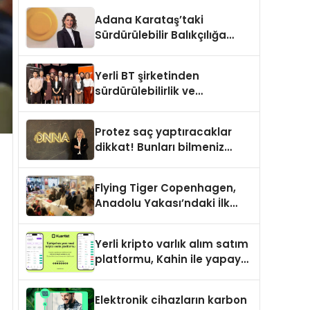
ortaklık
Adana Karataş’taki
Sürdürülebilir Balıkçılığa
Destek Projesi ilk yılını
tamamladı
Yerli BT şirketinden
sürdürülebilirlik ve
dijitalleşme odaklı özel
etkinlik
Protez saç yaptıracaklar
dikkat! Bunları bilmeniz
gerekebilir
Flying Tiger Copenhagen,
Anadolu Yakası’ndaki İlk
Mağazasını Açtı
Yerli kripto varlık alım satım
platformu, Kahin ile yapay
zeka ve blokzinciri
ekosistemini birleştiriyor
Elektronik cihazların karbon