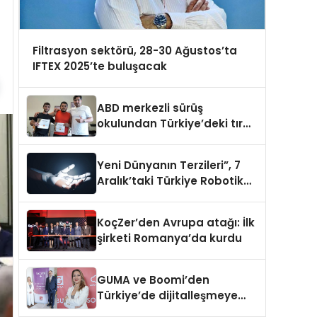
Filtrasyon sektörü, 28-30 Ağustos’ta
IFTEX 2025’te buluşacak
ABD merkezli sürüş
okulundan Türkiye’deki tır
şoförlerine davet
Yeni Dünyanın Terzileri”, 7
Aralık’taki Türkiye Robotik
ve Otomasyon Zirvesi’nde,
üçüncü kez bir araya geliyor
KoçZer’den Avrupa atağı: İlk
şirketi Romanya’da kurdu
GUMA ve Boomi’den
Türkiye’de dijitalleşmeye
yön verecek stratejik