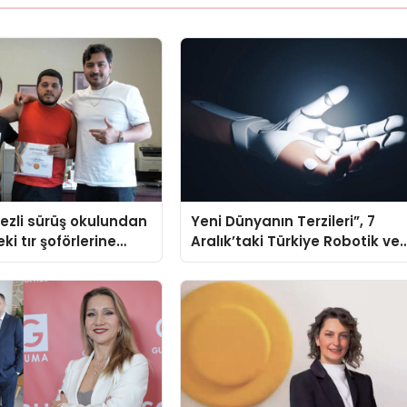
ezli sürüş okulundan
Yeni Dünyanın Terzileri”, 7
ki tır şoförlerine
Aralık’taki Türkiye Robotik ve
Otomasyon Zirvesi’nde,
üçüncü kez bir araya geliyor