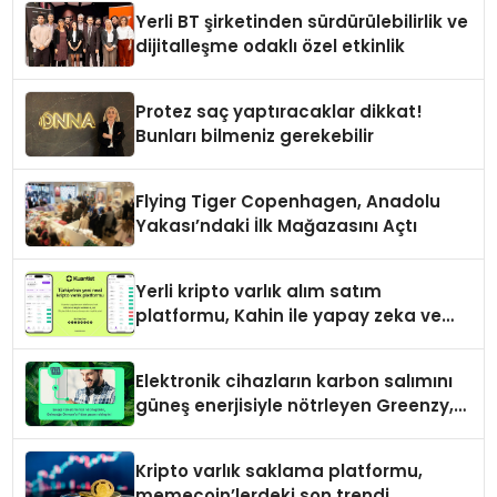
Yerli BT şirketinden sürdürülebilirlik ve
dijitalleşme odaklı özel etkinlik
Protez saç yaptıracaklar dikkat!
Bunları bilmeniz gerekebilir
Flying Tiger Copenhagen, Anadolu
Yakası’ndaki İlk Mağazasını Açtı
Yerli kripto varlık alım satım
platformu, Kahin ile yapay zeka ve
blokzinciri ekosistemini birleştiriyor
Elektronik cihazların karbon salımını
güneş enerjisiyle nötrleyen Greenzy,
İşCep uygulamasına eklendi!
Kripto varlık saklama platformu,
memecoin’lerdeki son trendi