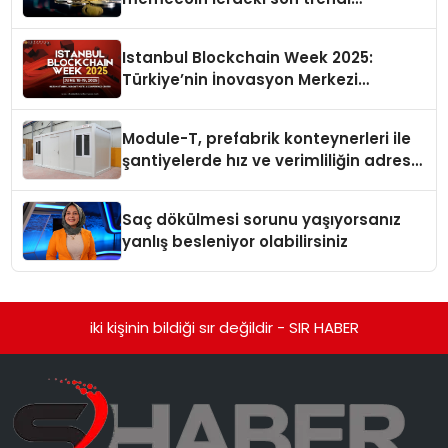
değerlendirdi
Istanbul Blockchain Week 2025:
Türkiye’nin İnovasyon Merkezi
Web3’ün Geleceğine Ev Sahipliği
Yapacak
Module-T, prefabrik konteynerleri ile
şantiyelerde hız ve verimliliğin adresi
oldu
Saç dökülmesi sorunu yaşıyorsanız
yanlış besleniyor olabilirsiniz
iki kişinin bildiği sır değildir - SIR HABER