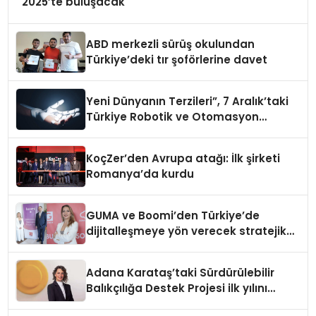
2025’te buluşacak
ABD merkezli sürüş okulundan
Türkiye’deki tır şoförlerine davet
Yeni Dünyanın Terzileri”, 7 Aralık’taki
Türkiye Robotik ve Otomasyon
Zirvesi’nde, üçüncü kez bir araya
geliyor
KoçZer’den Avrupa atağı: İlk şirketi
Romanya’da kurdu
GUMA ve Boomi’den Türkiye’de
dijitalleşmeye yön verecek stratejik
ortaklık
Adana Karataş’taki Sürdürülebilir
Balıkçılığa Destek Projesi ilk yılını
tamamladı