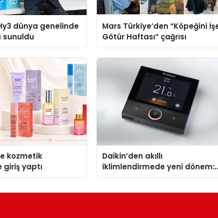
Hy3 dünya genelinde
Mars Türkiye’den “Köpeğini İş
a sunuldu
Götür Haftası” çağrısı
se kozmetik
Daikin’den akıllı
 giriş yaptı
iklimlendirmede yeni dönem:
Madoka Plus Türkiye’de