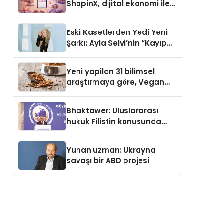
ShopinX, dijital ekonomi ile
gerçek dünya alışverişini bir
araya getirmeyi hedefliyor
Eski Kasetlerden Yedi Yeni
Şarkı: Ayla Selvi’nin “Kayıp
Kasetler 1” Albümü 31
Temmuz’da Çıktı
Yeni yapilan 31 bilimsel
araştırmaya göre, Vegan
Köpek Maması ve Vegan
Kedi Mamasının İyi
Bhaktawer: Uluslararası
Sindirildiğini Ortaya Koydu
hukuk Filistin konusunda
çifte standart uyguluyor
Yunan uzman: Ukrayna
savaşı bir ABD projesi