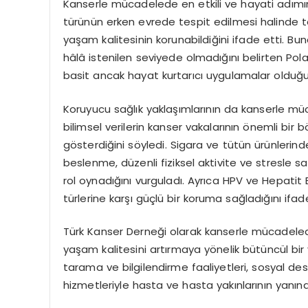
Kanserle mücadelede en etkili ve hayati adımın
türünün erken evrede tespit edilmesi halinde te
yaşam kalitesinin korunabildiğini ifade etti. Bun
hâlâ istenilen seviyede olmadığını belirten Po
basit ancak hayat kurtarıcı uygulamalar olduğu
Koruyucu sağlık yaklaşımlarının da kanserle mü
bilimsel verilerin kanser vakalarının önemli bir bö
gösterdiğini söyledi. Sigara ve tütün ürünlerinde
beslenme, düzenli fiziksel aktivite ve stresle s
rol oynadığını vurguladı. Ayrıca HPV ve Hepatit B
türlerine karşı güçlü bir koruma sağladığını ifade
Türk Kanser Derneği olarak kanserle mücadeled
yaşam kalitesini artırmaya yönelik bütüncül bir
tarama ve bilgilendirme faaliyetleri, sosyal de
hizmetleriyle hasta ve hasta yakınlarının yanı