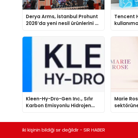
Derya Arms, İstanbul Prohunt
Tencent 
2026’da yeni nesil ürünlerini ve
kullanım
global marka vizyonunu
sergiledi
Kleen-Hy-Dro-Gen Inc., Sıfır
Marie Ro
Karbon Emisyonlu Hidrojen
sektörüne
Isıtma Teknolojisinde ISO ve
TSSA Düzenleyici Onaylarını
Aldı
iki kişinin bildiği sır değildir - SIR HABER