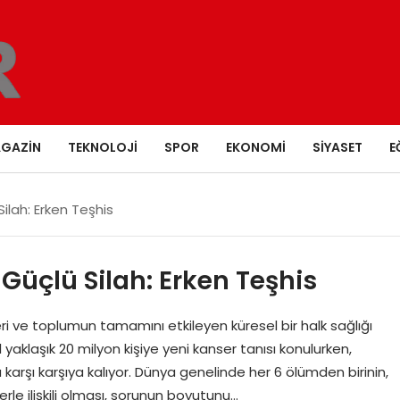
GAZIN
TEKNOLOJI
SPOR
EKONOMI
SIYASET
E
lah: Erken Teşhis
üçlü Silah: Erken Teşhis
eri ve toplumun tamamını etkileyen küresel bir halk sağlığı
 yaklaşık 20 milyon kişiye yeni kanser tanısı konulurken,
la karşı karşıya kalıyor. Dünya genelinde her 6 ölümden birinin,
erle ilişkili olması, sorunun boyutunu…