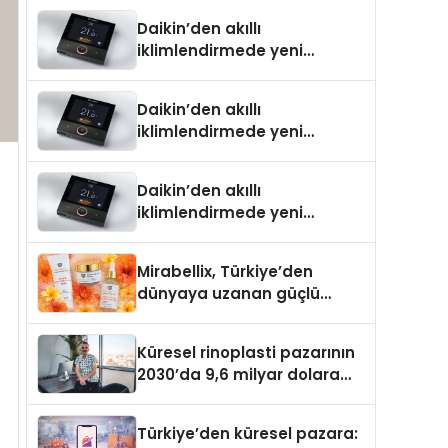
Daikin’den akıllı
iklimlendirmede yeni
dönem: Madoka Plus
Türkiye’de
Daikin’den akıllı
iklimlendirmede yeni
dönem: Madoka Plus
Türkiye’de
Daikin’den akıllı
iklimlendirmede yeni
dönem: Madoka Plus
Türkiye’de
Mirabellix, Türkiye’den
dünyaya uzanan güçlü
büyümesini sürdürüyor
Küresel rinoplasti pazarının
2030’da 9,6 milyar dolara
ulaşması bekleniyor
Türkiye’den küresel pazara: