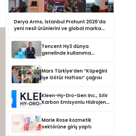
Derya Arms, İstanbul Prohunt 2026’da
yeni nesil ürünlerini ve global marka
vizyonunu sergiledi
Tencent Hy3 dünya
genelinde kullanıma
sunuldu
Mars Türkiye’den “Köpeğini
İşe Götür Haftası” çağrısı
Kleen-Hy-Dro-Gen Inc., Sıfır
Karbon Emisyonlu Hidrojen
Isıtma Teknolojisinde ISO ve
TSSA Düzenleyici Onaylarını
Marie Rose kozmetik
Aldı
sektörüne giriş yaptı