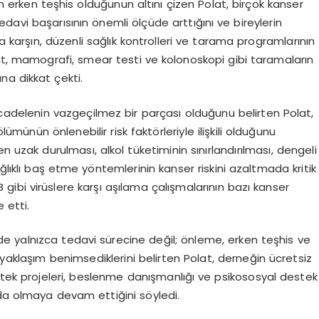
 erken teşhis olduğunun altını çizen Polat, birçok kanser
davi başarısının önemli ölçüde arttığını ve bireylerin
a karşın, düzenli sağlık kontrolleri ve tarama programlarının
lat, mamografi, smear testi ve kolonoskopi gibi taramaların
na dikkat çekti.
cadelenin vazgeçilmez bir parçası olduğunu belirten Polat,
lümünün önlenebilir risk faktörleriyle ilişkili olduğunu
n uzak durulması, alkol tüketiminin sınırlandırılması, dengeli
ağlıklı baş etme yöntemlerinin kanser riskini azaltmada kritik
 gibi virüslere karşı aşılama çalışmalarının bazı kanser
 etti.
e yalnızca tedavi sürecine değil; önleme, erken teşhis ve
 yaklaşım benimsediklerini belirten Polat, derneğin ücretsiz
stek projeleri, beslenme danışmanlığı ve psikososyal destek
nda olmaya devam ettiğini söyledi.