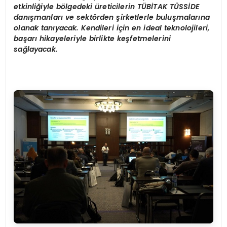
etkinliğiyle b
ö
lgedeki üreticilerin
T
Ü
BİTAK
T
Ü
SSİ
DE
dan
ışmanla
rı
ve sekt
ö
rden
şirketlerle buluşmalarına
olanak tanıyacak. Kendileri için en ideal teknolojileri,
başarı hikayeleriyle birlikte keşfetmelerini
sağlayacak.