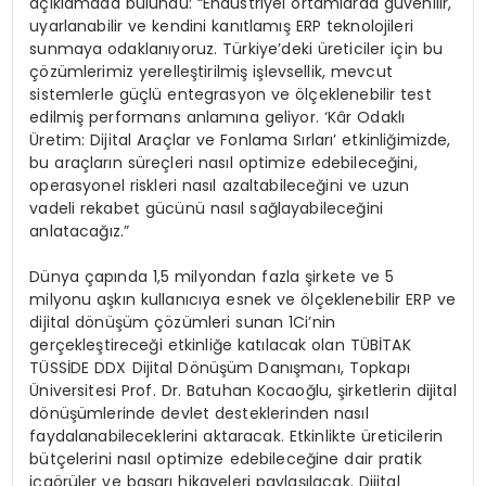
açıklamada bulundu: “Endüstriyel ortamlarda güvenilir,
uyarlanabilir ve kendini kanıtlamış ERP teknolojileri
sunmaya odaklanıyoruz. Türkiye’deki üreticiler için bu
çözümlerimiz yerelleştirilmiş işlevsellik, mevcut
sistemlerle güçlü entegrasyon ve ölçeklenebilir test
edilmiş performans anlamına geliyor. ‘Kâr Odaklı
Üretim: Dijital Araçlar ve Fonlama Sırları’ etkinliğimizde,
bu araçların süreçleri nasıl optimize edebileceğini,
operasyonel riskleri nasıl azaltabileceğini ve uzun
vadeli rekabet gücünü nasıl sağlayabileceğini
anlatacağız.”
Dünya çapında 1,5 milyondan fazla şirkete ve 5
milyonu aşkın kullanıcıya esnek ve ölçeklenebilir ERP ve
dijital dönüşüm çözümleri sunan 1Ci’nin
gerçekleştireceği etkinliğe katılacak olan TÜBİTAK
TÜSSİDE DDX Dijital Dönüşüm Danışmanı, Topkapı
Üniversitesi Prof. Dr. Batuhan Kocaoğlu, şirketlerin dijital
dönüşümlerinde devlet desteklerinden nasıl
faydalanabileceklerini aktaracak. Etkinlikte üreticilerin
bütçelerini nasıl optimize edebileceğine dair pratik
içgörüler ve başarı hikayeleri paylaşılacak. Dijital