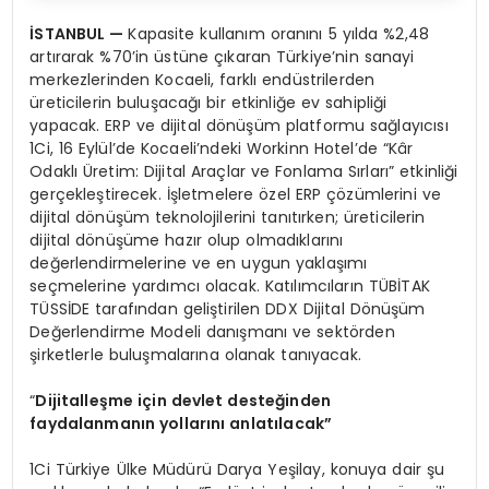
İSTANBUL
—
Kapasite kullanım oranını 5 yılda %2,48
artırarak %70’in üstüne çıkaran Türkiye’nin sanayi
merkezlerinden Kocaeli, farklı endüstrilerden
üreticilerin buluşacağı bir etkinliğe ev sahipliği
yapacak. ERP ve dijital dönüşüm platformu sağlayıcısı
1Ci, 16 Eylül’de Kocaeli’ndeki Workinn Hotel’de “Kâr
Odaklı Üretim: Dijital Araçlar ve Fonlama Sırları” etkinliği
gerçekleştirecek. İşletmelere özel ERP çözümlerini ve
dijital dönüşüm teknolojilerini tanıtırken; üreticilerin
dijital dönüşüme hazır olup olmadıklarını
değerlendirmelerine ve en uygun yaklaşımı
seçmelerine yardımcı olacak. Katılımcıların TÜBİTAK
TÜSSİDE tarafından geliştirilen DDX Dijital Dönüşüm
Değerlendirme Modeli danışmanı ve sektörden
şirketlerle buluşmalarına olanak tanıyacak.
“
Dijitalleşme için devlet desteğinden
faydalanmanın yollarını anlatılacak”
1Ci Türkiye Ülke Müdürü Darya Yeşilay, konuya dair şu