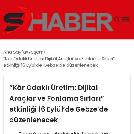
GÜNDEM
Ana Sayfa
Yaşam
“Kâr Odaklı Üretim: Dijital Araçlar ve Fonlama Sırları”
MAGAZIN
etkinliği 16 Eylül’de Gebze’de düzenlenecek
TEKNOLOJI
“Kâr Odaklı Üretim: Dijital
SPOR
Araçlar ve Fonlama Sırları”
etkinliği 16 Eylül’de Gebze’de
EKONOMI
düzenlenecek
SIYASET
Türkiye’nin sanayi üslerinden Kocaeli, farklı