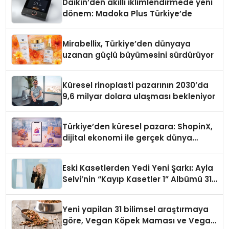
Daikin’den akıllı iklimlendirmede yeni
dönem: Madoka Plus Türkiye’de
Mirabellix, Türkiye’den dünyaya
uzanan güçlü büyümesini sürdürüyor
Küresel rinoplasti pazarının 2030’da
9,6 milyar dolara ulaşması bekleniyor
Türkiye’den küresel pazara: ShopinX,
dijital ekonomi ile gerçek dünya
alışverişini bir araya getirmeyi
hedefliyor
Eski Kasetlerden Yedi Yeni Şarkı: Ayla
Selvi’nin “Kayıp Kasetler 1” Albümü 31
Temmuz’da Çıktı
Yeni yapilan 31 bilimsel araştırmaya
göre, Vegan Köpek Maması ve Vegan