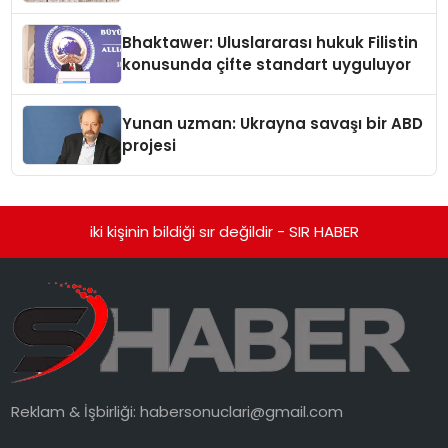
Kedi Mamasının İyi Sindirildiğini
Ortaya Koydu
Bhaktawer: Uluslararası hukuk Filistin
konusunda çifte standart uyguluyor
Yunan uzman: Ukrayna savaşı bir ABD
projesi
iki kişinin bildiği sır değildir - SIR HABER
Reklam & İşbirliği:
habersonuclari@gmail.com