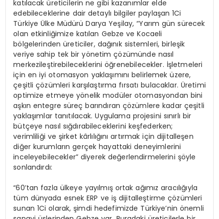
katılacak üreticilerin ne gibi kazanımlar elde
edebileceklerine dair detaylı bilgiler paylaşan 1Ci
Türkiye Ülke Müdürü Darya Yeşilay, “Yarım gün sürecek
olan etkinliğimize katılan Gebze ve Kocaeli
bölgelerinden üreticiler, dağınık sistemleri, birleşik
veriye sahip tek bir yönetim çözümünde nasıl
merkezileştirebileceklerini öğrenebilecekler. İşletmeleri
için en iyi otomasyon yaklaşımını belirlemek üzere,
çeşitli çözümleri karşılaştırma fırsatı bulacaklar. Üretimi
optimize etmeye yönelik modüler otomasyondan bini
aşkın entegre süreç barındıran çözümlere kadar çeşitli
yaklaşımlar tanıtılacak. Uygulama projesini sınırlı bir
bütçeye nasıl sığdırabileceklerini keşfederken;
verimliliği ve şirket kârlılığını artırmak için dijitalleşen
diğer kurumların gerçek hayattaki deneyimlerini
inceleyebilecekler” diyerek değerlendirmelerini şöyle
sonlandırdı:
“60’tan fazla ülkeye yayılmış ortak ağımız aracılığıyla
tüm dünyada esnek ERP ve iş dijitalleştirme çözümleri
sunan 1Ci olarak, şimdi hedefimizde Türkiye’nin önemli
sanayi üslerinden Gebze var. Buradaki üreticilerle bir