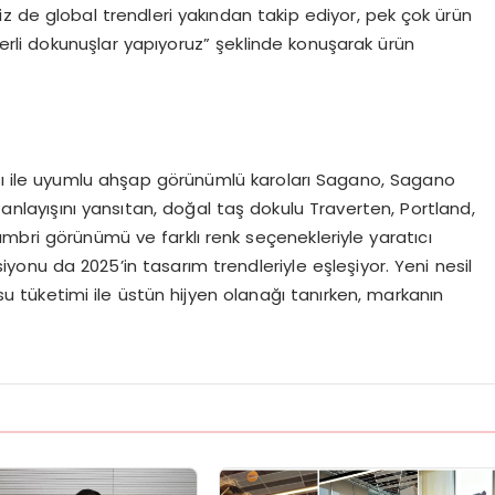
iz de global trendleri yakından takip ediyor, pek çok ürün
erli dokunuşlar yapıyoruz” şeklinde konuşarak ürün
 ile uyumlu ahşap görünümlü karoları Sagano, Sagano
m anlayışını yansıtan, doğal taş dokulu Traverten, Portland,
ambri görünümü ve farklı renk seçenekleriyle yaratıcı
yonu da 2025’in tasarım trendleriyle eşleşiyor. Yeni nesil
u tüketimi ile üstün hijyen olanağı tanırken, markanın