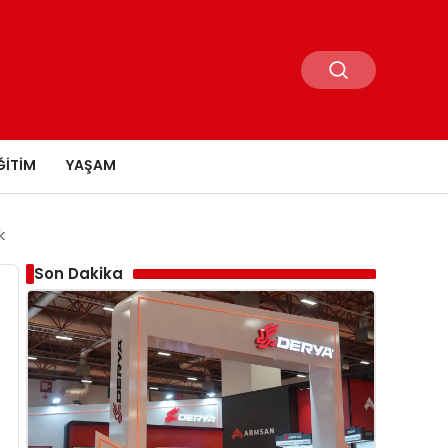
ĞITIM
YAŞAM
k
Son Dakika