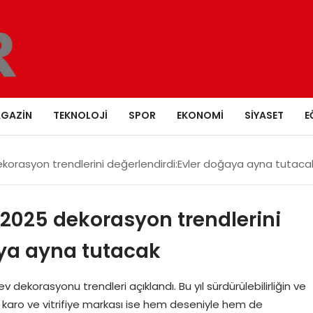
GAZIN
TEKNOLOJI
SPOR
EKONOMI
SIYASET
E
dekorasyon trendlerini değerlendirdi:Evler doğaya ayna tutaca
ı 2025 dekorasyon trendlerini
aya ayna tutacak
v dekorasyonu trendleri açıklandı. Bu yıl sürdürülebilirliğin ve
n karo ve vitrifiye markası ise hem deseniyle hem de