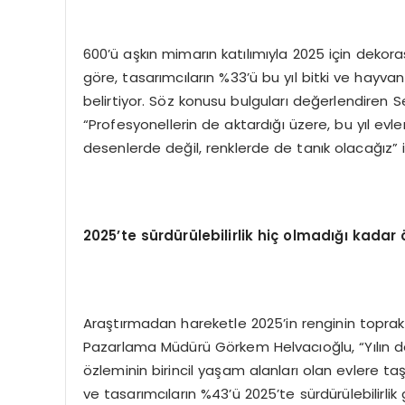
600’ü aşkın mimarın katılımıyla 2025 için dekora
göre, tasarımcıların %33’ü bu yıl bitki ve hayva
belirtiyor. Söz konusu bulguları değerlendire
“Profesyonellerin de aktardığı üzere, bu yıl 
desenlerde değil, renklerde de tanık olacağız” if
2025’te sürdürülebilirlik hiç olmadığı kad
Araştırmadan hareketle 2025’in renginin toprak
Pazarlama Müdürü Görkem Helvacıoğlu, “Yılın d
özleminin birincil yaşam alanları olan evlere ta
ve tasarımcıların %43’ü 2025’te sürdürülebilirlik 