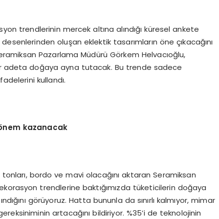
syon trendlerinin mercek altına alındığı küresel ankete
n desenlerinden oluşan eklektik tasarımların öne çıkacağını
n Seramiksan Pazarlama Müdürü Görkem Helvacıoğlu,
evler adeta doğaya ayna tutacak. Bu trende sadece
adelerini kullandı.
ar önem kazanacak
 tonları, bordo ve mavi olacağını aktaran Seramiksan
ekorasyon trendlerine baktığımızda tüketicilerin doğaya
şındığını görüyoruz. Hatta bununla da sınırlı kalmıyor, mimar
gereksiniminin artacağını bildiriyor. %35’i de teknolojinin