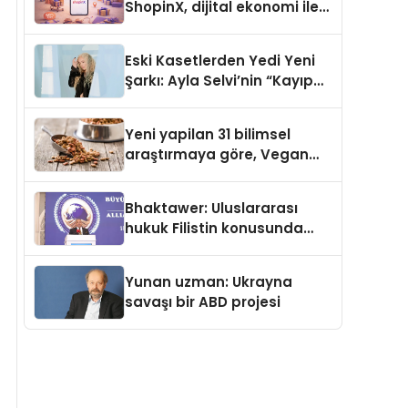
ShopinX, dijital ekonomi ile
gerçek dünya alışverişini bir
araya getirmeyi hedefliyor
Eski Kasetlerden Yedi Yeni
Şarkı: Ayla Selvi’nin “Kayıp
Kasetler 1” Albümü 31
Temmuz’da Çıktı
Yeni yapilan 31 bilimsel
araştırmaya göre, Vegan
Köpek Maması ve Vegan
Kedi Mamasının İyi
Bhaktawer: Uluslararası
Sindirildiğini Ortaya Koydu
hukuk Filistin konusunda
çifte standart uyguluyor
Yunan uzman: Ukrayna
savaşı bir ABD projesi