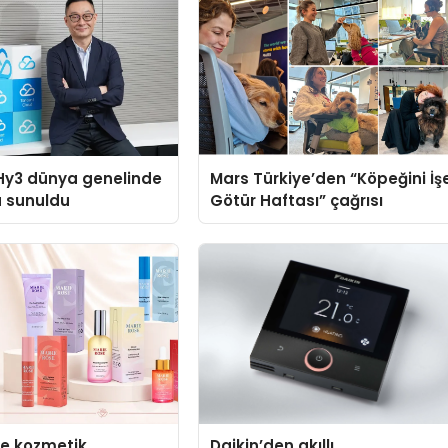
Hy3 dünya genelinde
Mars Türkiye’den “Köpeğini İş
a sunuldu
Götür Haftası” çağrısı
se kozmetik
Daikin’den akıllı