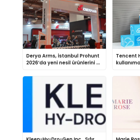
Derya Arms, İstanbul Prohunt
Tencent 
2026’da yeni nesil ürünlerini ve
kullanım
global marka vizyonunu
sergiledi
Kleen-Hy-Dro-Gen Inc., Sıfır
Marie Ro