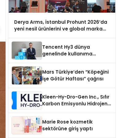
Derya Arms, İstanbul Prohunt 2026’da
yeni nesil ürünlerini ve global marka
vizyonunu sergiledi
Tencent Hy3 dünya
genelinde kullanıma
sunuldu
Mars Türkiye’den “Köpeğini
İşe Götür Haftası” çağrısı
Kleen-Hy-Dro-Gen Inc., Sıfır
Karbon Emisyonlu Hidrojen
Isıtma Teknolojisinde ISO ve
TSSA Düzenleyici Onaylarını
Marie Rose kozmetik
Aldı
sektörüne giriş yaptı