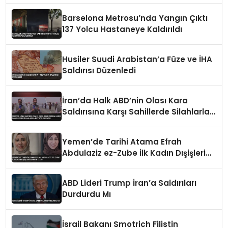
Barselona Metrosu’nda Yangın Çıktı
137 Yolcu Hastaneye Kaldırıldı
Husiler Suudi Arabistan’a Füze ve İHA
Saldırısı Düzenledi
İran’da Halk ABD’nin Olası Kara
Saldırısına Karşı Sahillerde Silahlarla
Devriye Geziyor
Yemen’de Tarihi Atama Efrah
Abdulaziz ez-Zube İlk Kadın Dışişleri
Bakanı Oldu
ABD Lideri Trump İran’a Saldırıları
Durdurdu Mı
İsrail Bakanı Smotrich Filistin