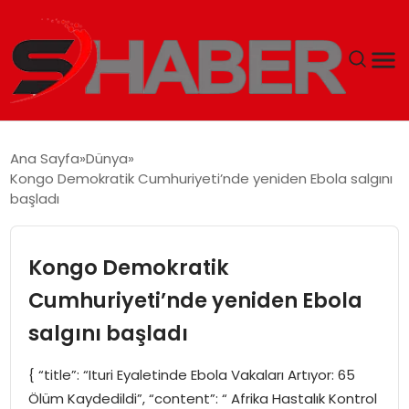
GÜNDEM
Ana Sayfa
Dünya
Kongo Demokratik Cumhuriyeti’nde yeniden Ebola salgını
MAGAZIN
başladı
TEKNOLOJI
Kongo Demokratik
SPOR
Cumhuriyeti’nde yeniden Ebola
salgını başladı
EKONOMI
{ “title”: “Ituri Eyaletinde Ebola Vakaları Artıyor: 65
SIYASET
Ölüm Kaydedildi”, “content”: “ Afrika Hastalık Kontrol