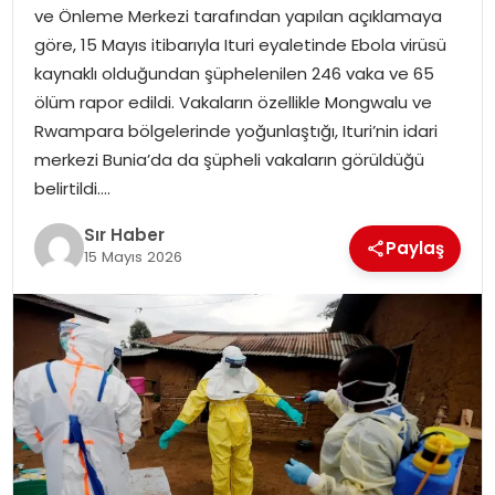
ve Önleme Merkezi tarafından yapılan açıklamaya
EĞITIM
göre, 15 Mayıs itibarıyla Ituri eyaletinde Ebola virüsü
kaynaklı olduğundan şüphelenilen 246 vaka ve 65
YAŞAM
ölüm rapor edildi. Vakaların özellikle Mongwalu ve
Rwampara bölgelerinde yoğunlaştığı, Ituri’nin idari
merkezi Bunia’da da şüpheli vakaların görüldüğü
belirtildi….
Sır Haber
Paylaş
15 Mayıs 2026