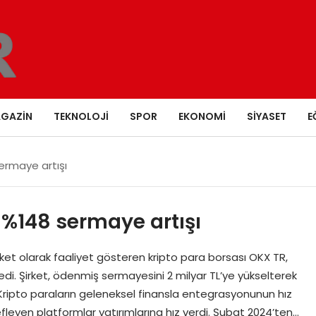
GAZIN
TEKNOLOJI
SPOR
EKONOMI
SIYASET
E
ermaye artışı
 %148 sermaye artışı
rket olarak faaliyet gösteren kripto para borsası OKX TR,
ekledi. Şirket, ödenmiş sermayesini 2 milyar TL’ye yükselterek
 Kripto paraların geleneksel finansla entegrasyonunun hız
fleyen platformlar yatırımlarına hız verdi. Şubat 2024’ten…