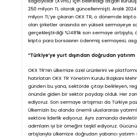
sağlayıcılar (KVHS) için belirlediği asgari kur
250 milyon TL olarak güncellenmişti. Aralık 202
milyon TL’ye çıkaran OKX TR, o dönemde kripto
olan şirketler arasında en yüksek sermayeye sa
gerçekleştirdiği %148’lik son sermaye artışıyla,
kripto para borsasının ödenmiş sermayesi, asgar
“Türkiye’ye yurt dışından doğrudan yatırım 
OKX TR’nin ülkemize özel ürünlerini ve platform
hatırlatan OKX TR Yönetim Kurulu Başkanı Meh
günden bu yana, sektörde çıtayı belirleyen, r
önünde giden bir sektör paydaşı olduk. Her za
ediyoruz. Son sermaye artışımızı da Türkiye paz
Ülkemizin bu alanda önemli uluslararası yatırımla
sektöre liderlik ediyoruz. Aynı zamanda devleti
adımların iyi bir örneğini teşkil ediyoruz. Gücün
artışlarıyla ülkemize doğrudan yabancı yatırım 