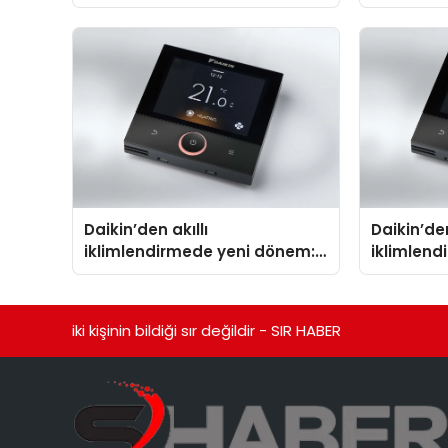
Isıtma Teknolojisinde ISO ve
TSSA Düzenleyici Onaylarını
Aldı
Daikin’den akıllı
Daikin’den
iklimlendirmede yeni dönem:
iklimlen
Madoka Plus Türkiye’de
Madoka P
iki kişinin bildiği sır değildir - SIR HABER