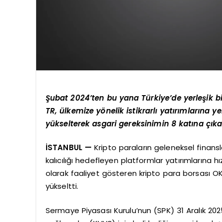
Şubat 2024’ten bu yana Türkiye’de yerleşik bi
TR, ülkemize yönelik istikrarlı yatırımlarına y
yükselterek asgari gereksinimin 8 katına çıka
İSTANBUL —
Kripto paraların geleneksel finan
kalıcılığı hedefleyen platformlar yatırımlarına h
olarak faaliyet gösteren kripto para borsası O
yükseltti.
Sermaye Piyasası Kurulu’nun (SPK) 31 Aralık 2025 