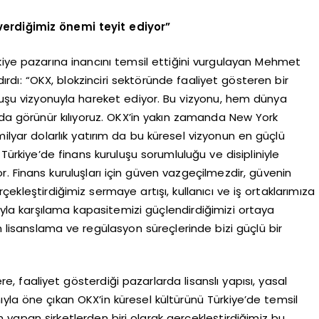
 verdiğimiz önemi teyit ediyor”
kiye pazarına inancını temsil ettiğini vurgulayan Mehmet
ırdı: “OKX, blokzinciri sektöründe faaliyet gösteren bir
uluşu vizyonuyla hareket ediyor. Bu vizyonu, hem dünya
a görünür kılıyoruz. OKX’in yakın zamanda New York
 milyar dolarlık yatırım da bu küresel vizyonun en güçlü
Türkiye’de finans kuruluşu sorumluluğu ve disipliniyle
. Finans kuruluşları için güven vazgeçilmezdir, güvenin
ekleştirdiğimiz sermaye artışı, kullanıcı ve iş ortaklarımıza
ıyla karşılama kapasitemizi güçlendirdiğimizi ortaya
isanslama ve regülasyon süreçlerinde bizi güçlü bir
e, faaliyet gösterdiği pazarlarda lisanslı yapısı, yasal
yla öne çıkan OKX’in küresel kültürünü Türkiye’de temsil
 yapan şirketlerden biri olarak gerçekleştirdiğimiz bu