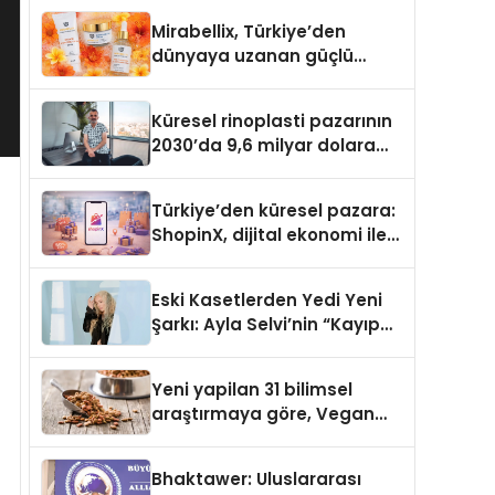
Türkiye’de
Mirabellix, Türkiye’den
dünyaya uzanan güçlü
büyümesini sürdürüyor
Küresel rinoplasti pazarının
2030’da 9,6 milyar dolara
ulaşması bekleniyor
Türkiye’den küresel pazara:
ShopinX, dijital ekonomi ile
gerçek dünya alışverişini bir
araya getirmeyi hedefliyor
Eski Kasetlerden Yedi Yeni
Şarkı: Ayla Selvi’nin “Kayıp
Kasetler 1” Albümü 31
Temmuz’da Çıktı
Yeni yapilan 31 bilimsel
araştırmaya göre, Vegan
Köpek Maması ve Vegan
Kedi Mamasının İyi
Bhaktawer: Uluslararası
Sindirildiğini Ortaya Koydu