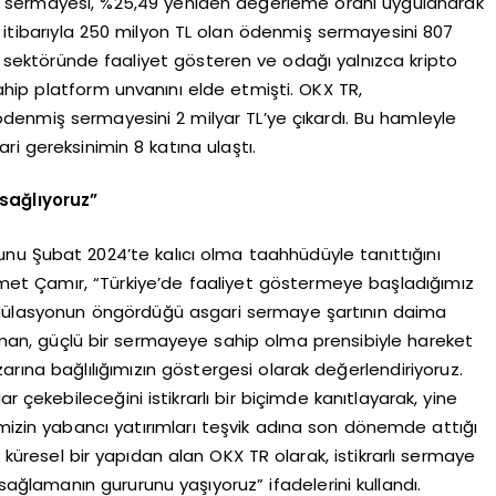
uluş sermayesi, %25,49 yeniden değerleme oranı uygulanarak
4 itibarıyla 250 milyon TL olan ödenmiş sermayesini 807
 sektöründe faaliyet gösteren ve odağı yalnızca kripto
hip platform unvanını elde etmişti. OKX TR,
 ödenmiş sermayesini 2 milyar TL’ye çıkardı. Bu hamleyle
i gereksinimin 8 katına ulaştı.
sağlıyoruz”
unu Şubat 2024’te kalıcı olma taahhüdüyle tanıttığını
met Çamır, “Türkiye’de faaliyet göstermeye başladığımız
egülasyonun öngördüğü asgari sermaye şartının daima
man, güçlü bir sermayeye sahip olma prensibiyle hareket
arına bağlılığımızın göstergesi olarak değerlendiriyoruz.
r çekebileceğini istikrarlı bir biçimde kanıtlayarak, yine
mizin yabancı yatırımları teşvik adına son dönemde attığı
ü küresel bir yapıdan alan OKX TR olarak, istikrarlı sermaye
sağlamanın gururunu yaşıyoruz” ifadelerini kullandı.