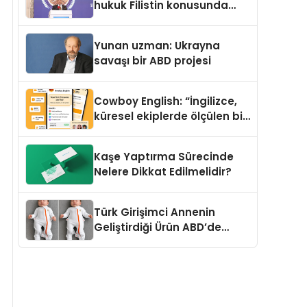
hukuk Filistin konusunda
çifte standart uyguluyor
Yunan uzman: Ukrayna
savaşı bir ABD projesi
Cowboy English: “İngilizce,
küresel ekiplerde ölçülen bir
iş yetkinliğine dönüşüyor”
Kaşe Yaptırma Sürecinde
Nelere Dikkat Edilmelidir?
Türk Girişimci Annenin
Geliştirdiği Ürün ABD’de
Bebeklerde Güvenli Uyku
Standardına Yeni Bir Bakış
Açısı Getiriyor.