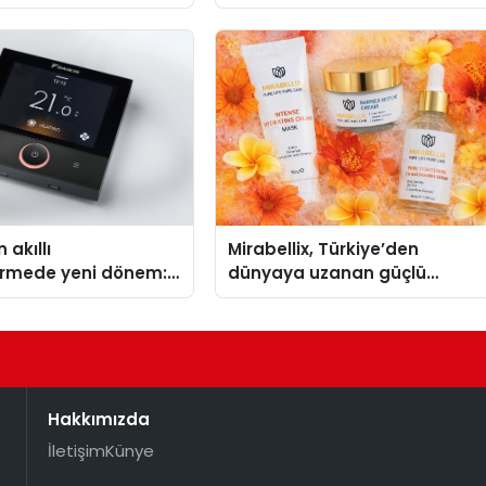
Madoka Plus Türkiye’de
 akıllı
Mirabellix, Türkiye’den
dirmede yeni dönem:
dünyaya uzanan güçlü
lus Türkiye’de
büyümesini sürdürüyor
Hakkımızda
İletişim
Künye