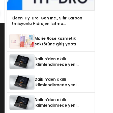
Kleen-Hy-Dro-Gen Inc., Sıfır Karbon
Emisyonlu Hidrojen Isıtma
Teknolojisinde ISO ve TSSA Düzenleyici
Onaylarını Aldı
Marie Rose kozmetik
sektörüne giriş yaptı
Daikin’den akıllı
iklimlendirmede yeni
dönem: Madoka Plus
Türkiye’de
Daikin’den akıllı
iklimlendirmede yeni
dönem: Madoka Plus
Türkiye’de
Daikin’den akıllı
iklimlendirmede yeni
dönem: Madoka Plus