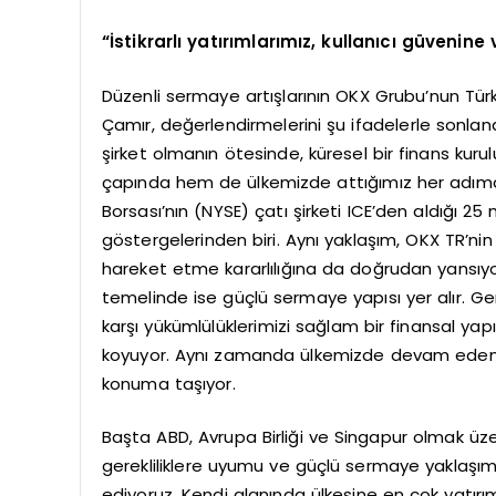
“İstikrarlı yatırımlarımız, kullanıcı güvenine
Düzenli sermaye artışlarının OKX Grubu’nun Tür
Çamır, değerlendirmelerini şu ifadelerle sonland
şirket olmanın ötesinde, küresel bir finans kur
çapında hem de ülkemizde attığımız her adımd
Borsası’nın (NYSE) çatı şirketi ICE’den aldığı 25
göstergelerinden biri. Aynı yaklaşım, OKX TR’nin 
hareket etme kararlılığına da doğrudan yansıyor
temelinde ise güçlü sermaye yapısı yer alır. Gerç
karşı yükümlülüklerimizi sağlam bir finansal yap
koyuyor. Aynı zamanda ülkemizde devam eden l
konuma taşıyor.
Başta ABD, Avrupa Birliği ve Singapur olmak üzer
gerekliliklere uyumu ve güçlü sermaye yaklaşımı
ediyoruz. Kendi alanında ülkesine en çok yatırım