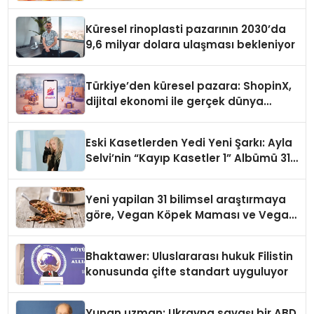
Küresel rinoplasti pazarının 2030’da
9,6 milyar dolara ulaşması bekleniyor
Türkiye’den küresel pazara: ShopinX,
dijital ekonomi ile gerçek dünya
alışverişini bir araya getirmeyi
hedefliyor
Eski Kasetlerden Yedi Yeni Şarkı: Ayla
Selvi’nin “Kayıp Kasetler 1” Albümü 31
Temmuz’da Çıktı
Yeni yapilan 31 bilimsel araştırmaya
göre, Vegan Köpek Maması ve Vegan
Kedi Mamasının İyi Sindirildiğini
Ortaya Koydu
Bhaktawer: Uluslararası hukuk Filistin
konusunda çifte standart uyguluyor
Yunan uzman: Ukrayna savaşı bir ABD