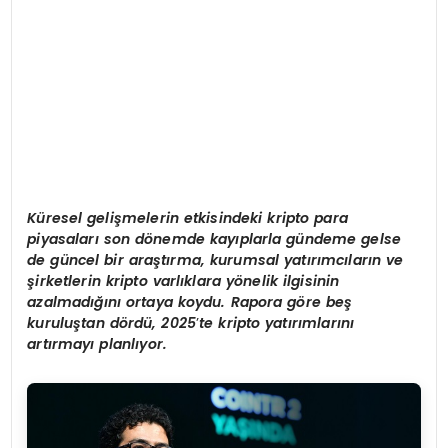
Küresel gelişmelerin etkisindeki kripto para
piyasaları
son d
ö
nemde kayıplarla gündeme gelse
de güncel bir araştırma, kurumsal yatırımcıların ve
şirketlerin kripto varlıklara y
ö
nelik ilgisinin
azalmadığını ortaya koydu. Rapora g
ö
re be
ş
kuruluştan d
ö
rdü, 2025
’
te kripto yatırımlarını
artırmayı planlıyor.