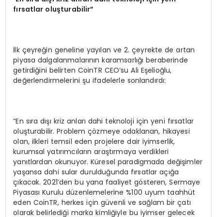
fırsatlar oluşturabilir”
İlk çeyreğin geneline yayılan ve 2. çeyrekte de artan
piyasa dalgalanmalarının karamsarlığı beraberinde
getirdiğini belirten CoinTR CEO’su Ali Eşelioğlu,
değerlendirmelerini şu ifadelerle sonlandırdı:
“En sıra dışı kriz anları dahi teknoloji için yeni fırsatlar
oluşturabilir. Problem çözmeye odaklanan, hikayesi
olan, ilkleri temsil eden projelere dair iyimserlik,
kurumsal yatırımcıların araştırmaya verdikleri
yanıtlardan okunuyor. Küresel paradigmada değişimler
yaşansa dahi sular durulduğunda fırsatlar açığa
çıkacak. 2021’den bu yana faaliyet gösteren, Sermaye
Piyasası Kurulu düzenlemelerine %100 uyum taahhüt
eden CoinTR, herkes için güvenli ve sağlam bir çatı
olarak belirlediği marka kimliğiyle bu iyimser gelecek