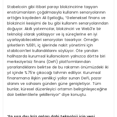
Stabelcoin gibi itibari parayı blokzincirine taşıyan
enstrümanların çoğalmasıyla kullanım senaryolarının
arttığını kaydeden Ali Eşelioğlu, “Geleneksel finans ve
blokzinciri kesişimi de bu gibi kullanım senaryolarından
doğuyor. Akıllı yatırımcılar, blokzinciri ve Web3’e bir
teknoloji olarak yaklaşıyor ve iş süreçlerine en iyi
uyarlayabilecekleri senaryoları tasarlıyor. Örneğin
şirketlerin %68’i, iç işlerinde nakit yönetimi için
stabilcoin’leri kullandıklarını söylüyor. Öte yandan
halihazırda kurumsal kullanıcıların yalnızca dörtte biri
merkeziyetsiz finans (DeFi) platformlarından
yararlandıklarını belirtse de bu rakamın önümüzdeki iki
yıl içinde %75’e çıkacağı tahmin ediliyor. Kurumsal
finansmana ilişkin yenilikçi yollar sunan DeFi, pazar
alanını ve sahasını günden güne genişletiyor. Tüm
bunlar, küresel düzenleyici ortamın belirginleşeceğine
dair beklentilerle şekilleniyor” diye konuştu.
“
En s
ı
ra d
ışı kriz anları dahi teknoloji için yeni