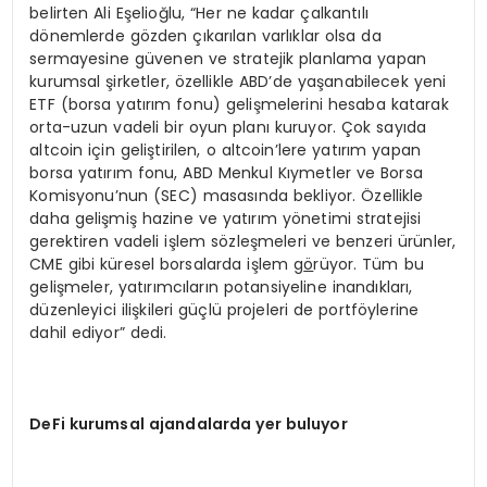
belirten Ali Eşelioğlu, “Her ne kadar çalkantılı
dönemlerde gözden çıkarılan varlıklar olsa da
sermayesine güvenen ve stratejik planlama yapan
kurumsal şirketler, özellikle ABD’de yaşanabilecek yeni
ETF (borsa yatırım fonu) gelişmelerini hesaba katarak
orta-uzun vadeli bir oyun planı kuruyor. Çok sayıda
altcoin için geliştirilen, o altcoin’lere yatırım yapan
borsa yatırım fonu, ABD Menkul Kıymetler ve Borsa
Komisyonu’nun (SEC) masasında bekliyor. Özellikle
daha gelişmiş hazine ve yatırım yönetimi stratejisi
gerektiren vadeli işlem sözleşmeleri ve benzeri ürünler,
CME gibi küresel borsalarda işlem g
ö
rüyor. Tüm bu
gelişmeler, yatırımcıların potansiyeline inandıkları,
düzenleyici ilişkileri güçlü projeleri de portföylerine
dahil ediyor” dedi.
DeFi kurumsal ajandalarda yer buluyor