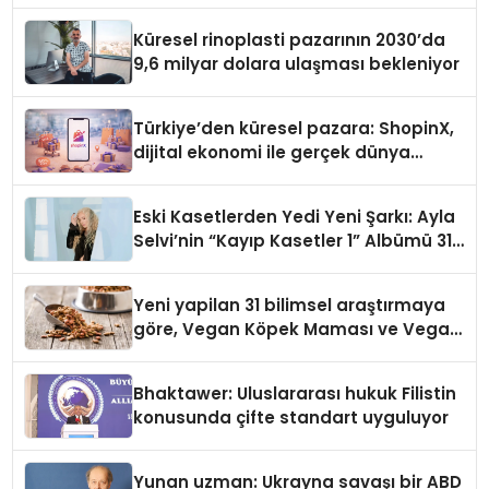
Küresel rinoplasti pazarının 2030’da
9,6 milyar dolara ulaşması bekleniyor
Türkiye’den küresel pazara: ShopinX,
dijital ekonomi ile gerçek dünya
alışverişini bir araya getirmeyi
hedefliyor
Eski Kasetlerden Yedi Yeni Şarkı: Ayla
Selvi’nin “Kayıp Kasetler 1” Albümü 31
Temmuz’da Çıktı
Yeni yapilan 31 bilimsel araştırmaya
göre, Vegan Köpek Maması ve Vegan
Kedi Mamasının İyi Sindirildiğini
Ortaya Koydu
Bhaktawer: Uluslararası hukuk Filistin
konusunda çifte standart uyguluyor
Yunan uzman: Ukrayna savaşı bir ABD