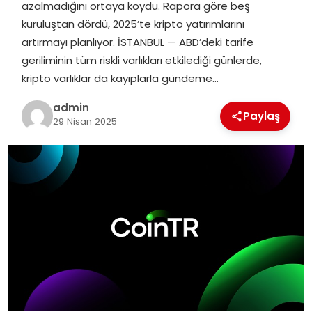
azalmadığını ortaya koydu. Rapora göre beş
EĞITIM
kuruluştan dördü, 2025’te kripto yatırımlarını
artırmayı planlıyor. İSTANBUL — ABD’deki tarife
YAŞAM
geriliminin tüm riskli varlıkları etkilediği günlerde,
kripto varlıklar da kayıplarla gündeme…
admin
Paylaş
29 Nisan 2025