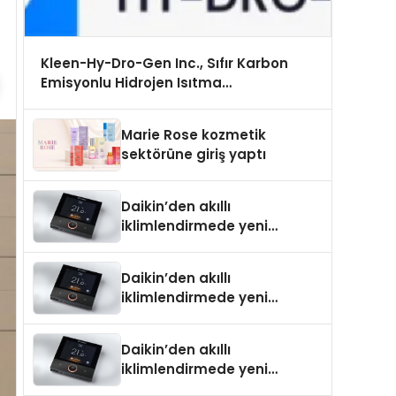
Kleen-Hy-Dro-Gen Inc., Sıfır Karbon
Emisyonlu Hidrojen Isıtma
Teknolojisinde ISO ve TSSA Düzenleyici
Onaylarını Aldı
Marie Rose kozmetik
sektörüne giriş yaptı
Daikin’den akıllı
iklimlendirmede yeni
dönem: Madoka Plus
Türkiye’de
Daikin’den akıllı
iklimlendirmede yeni
dönem: Madoka Plus
Türkiye’de
Daikin’den akıllı
iklimlendirmede yeni
dönem: Madoka Plus