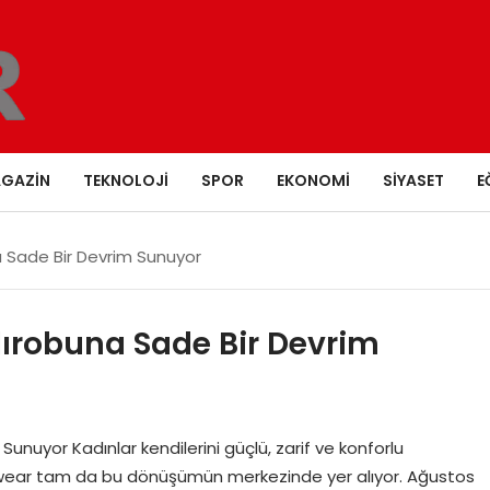
GAZIN
TEKNOLOJI
SPOR
EKONOMI
SIYASET
E
a Sade Bir Devrim Sunuyor
dırobuna Sade Bir Devrim
unuyor Kadınlar kendilerini güçlü, zarif ve konforlu
 Leswear tam da bu dönüşümün merkezinde yer alıyor. Ağustos