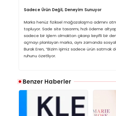
Sadece
Ü
rü
n De
ğil, Deneyim Sunuyor
Marka henüz fiziksel mağazalaşma adımını atma
topluyor. Sade site tasarımı, hızlı ödeme altyapı
sadece bir işlem olmaktan çıkarıp keyifli bir de
açmayı planlayan marka, aynı zamanda sosyal
Burak Eren, “Bizim işimiz sadece ürün satmak deği
ruhunu özetliyor.
Benzer Haberler