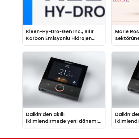
Kleen-Hy-Dro-Gen Inc., Sıfır
Marie Ro
Karbon Emisyonlu Hidrojen
sektörüne
Isıtma Teknolojisinde ISO ve
TSSA Düzenleyici Onaylarını
Aldı
Daikin’den akıllı
Daikin’den
iklimlendirmede yeni dönem:
iklimlen
Madoka Plus Türkiye’de
Madoka P