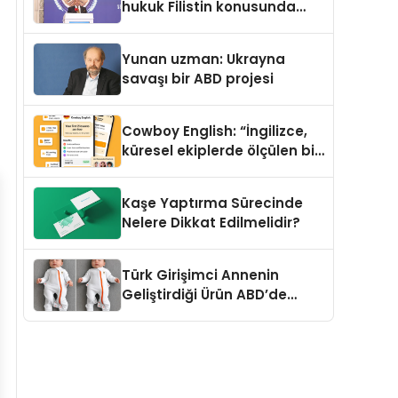
hukuk Filistin konusunda
çifte standart uyguluyor
Yunan uzman: Ukrayna
savaşı bir ABD projesi
Cowboy English: “İngilizce,
küresel ekiplerde ölçülen bir
iş yetkinliğine dönüşüyor”
Kaşe Yaptırma Sürecinde
Nelere Dikkat Edilmelidir?
Türk Girişimci Annenin
Geliştirdiği Ürün ABD’de
Bebeklerde Güvenli Uyku
Standardına Yeni Bir Bakış
Açısı Getiriyor.