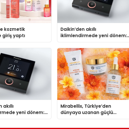
se kozmetik
Daikin’den akıllı
 giriş yaptı
iklimlendirmede yeni dönem:
Madoka Plus Türkiye’de
 akıllı
Mirabellix, Türkiye’den
dirmede yeni dönem:
dünyaya uzanan güçlü
lus Türkiye’de
büyümesini sürdürüyor