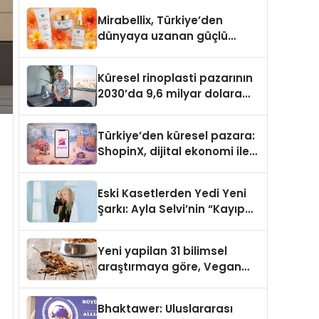
Türkiye’de
Mirabellix, Türkiye’den
dünyaya uzanan güçlü
büyümesini sürdürüyor
Küresel rinoplasti pazarının
2030’da 9,6 milyar dolara
ulaşması bekleniyor
Türkiye’den küresel pazara:
ShopinX, dijital ekonomi ile
gerçek dünya alışverişini bir
araya getirmeyi hedefliyor
Eski Kasetlerden Yedi Yeni
Şarkı: Ayla Selvi’nin “Kayıp
Kasetler 1” Albümü 31
Temmuz’da Çıktı
Yeni yapilan 31 bilimsel
araştırmaya göre, Vegan
Köpek Maması ve Vegan
Kedi Mamasının İyi
Bhaktawer: Uluslararası
Sindirildiğini Ortaya Koydu