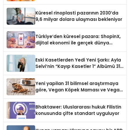
Küresel rinoplasti pazarının 2030’da
9,6 milyar dolara ulaşması bekleniyor
Türkiye’den küresel pazara: ShopinX,
dijital ekonomi ile gerçek dünya
alışverişini bir araya getirmeyi
hedefliyor
Eski Kasetlerden Yedi Yeni Şarkı: Ayla
Selvi’nin “Kayıp Kasetler 1” Albümü 31
Temmuz’da Çıktı
Yeni yapilan 31 bilimsel araştırmaya
göre, Vegan Köpek Maması ve Vegan
Kedi Mamasının İyi Sindirildiğini
Ortaya Koydu
Bhaktawer: Uluslararası hukuk Filistin
konusunda çifte standart uyguluyor