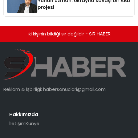
Yunan uzman: Ukrayna savaşı bir ABD
projesi
iki kişinin bildiği sır değildir - SIR HABER
Reklam & İşbirliği:
habersonuclari@gmail.com
Hakkımızda
İletişim
Künye