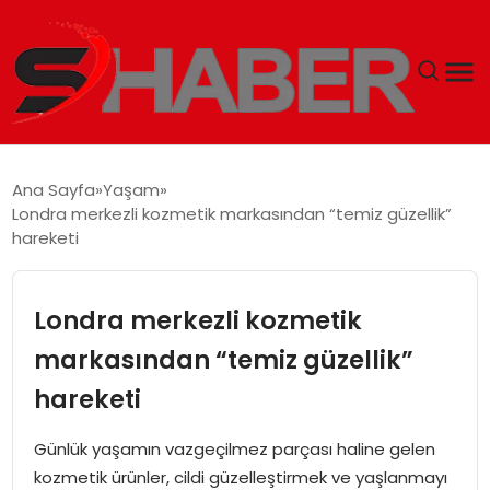
GÜNDEM
Ana Sayfa
Yaşam
Londra merkezli kozmetik markasından “temiz güzellik”
MAGAZIN
hareketi
TEKNOLOJI
Londra merkezli kozmetik
SPOR
markasından “temiz güzellik”
hareketi
EKONOMI
Günlük yaşamın vazgeçilmez parçası haline gelen
SIYASET
kozmetik ürünler, cildi güzelleştirmek ve yaşlanmayı